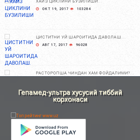
ХАЙЗ ЦИКЛИНИ БУЗИЛИШИ...
ОКТ 19, 2017
103284
ЦИСТИТНИ УЙ ШАРОИТИДА ДАВОЛАШ....
АВГ 17, 2017
96028
РАСТОРОПША ЧИНДАН ХАМ ФОЙДАЛИМИ?...
АПР 25, 2021
84731
Гепамед-ультра хусусий тиббий
корхонаси
ХОМИЛА ЖИНСИНИ АНИҚЛАШНИНГ
НОСТАНДАРТ УСУЛЛАРИ....
АВГ 22, 2017
83741