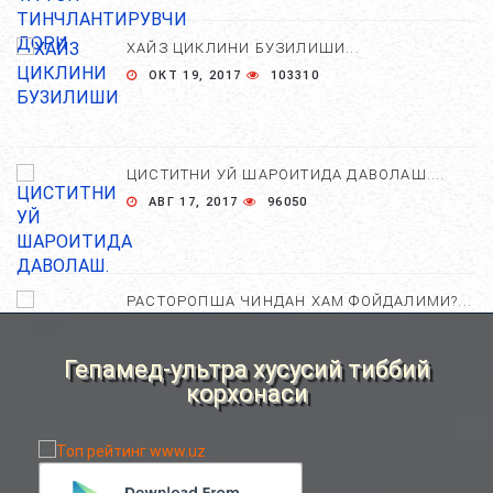
ХАЙЗ ЦИКЛИНИ БУЗИЛИШИ...
ОКТ 19, 2017
103310
ЦИСТИТНИ УЙ ШАРОИТИДА ДАВОЛАШ....
АВГ 17, 2017
96050
РАСТОРОПША ЧИНДАН ХАМ ФОЙДАЛИМИ?...
АПР 25, 2021
84763
Гепамед-ультра хусусий тиббий
корхонаси
ХОМИЛА ЖИНСИНИ АНИҚЛАШНИНГ
НОСТАНДАРТ УСУЛЛАРИ....
АВГ 22, 2017
83757