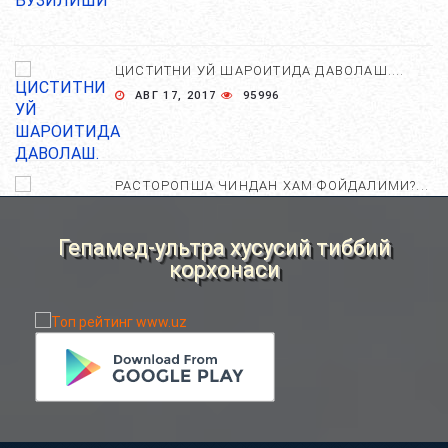
ЦИСТИТНИ УЙ ШАРОИТИДА ДАВОЛАШ....
АВГ 17, 2017
95996
РАСТОРОПША ЧИНДАН ХАМ ФОЙДАЛИМИ?...
АПР 25, 2021
84678
Гепамед-ультра хусусий тиббий
корхонаси
ХОМИЛА ЖИНСИНИ АНИҚЛАШНИНГ
НОСТАНДАРТ УСУЛЛАРИ....
АВГ 22, 2017
83717
ХОМИЛА МУДДАТИНИ АНИҚЛАШНИНГ
ҚАНДАЙ УСУЛЛАР БОР?...