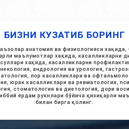
БИЗНИ КУЗАТИБ БОРИНГ
 аъзолар анатомия ва физиологияси хақида, 
арли маълумотлар хақида, касалликларни ди
суллари хақида, касалликларни профилакти
инекология, андрология ва урология, гастроэ
атология, лор касалликлари ва офтальмолог
ия, юрак касалликлари ва ревматология, пси
гия, стоматология ва диетология, дори вос
тиббий ёрдам рукнлари бўйича қизиқарли ма
билан бирга қолинг.