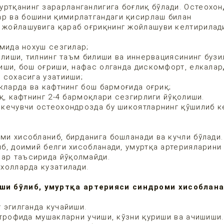
уртқанинг зарарланганлигига боғлиқ бўлади. Остеохо
ар ва бошини қимирлатгандаги қисирлаш билан
г жойлашувига қараб оғриқнинг жойлашуви келтирила
мида нохуш сезгилар;
илиши, тилнинг таъм билиши ва иннервациясининг бузи
иши, бош оғриши, нафас олганда дискомфорт, елкалар
и сохасига узатииши;
кларда ва кафтнинг бош бармоғида оғриқ;
қ, кафтнинг 2-4 бармоқлари сезгирлиги йўқолиши.
 кечувчи остеохондрозда бу шикоятларнинг қўшилиб 
и хисобланиб, бирданига бошланади ва кучли бўлади.
б, доимий белги хисобланади, умуртқа артерияларини
лар таъсирида йўқолмайди.
 холларда кузатилади.
ши бўлиб, умуртқа артерияси синдроми хисоблана
 эгилганда кучайиши.
атрофида мушакларни учиши, кўзни қуриши ва ачишиши.