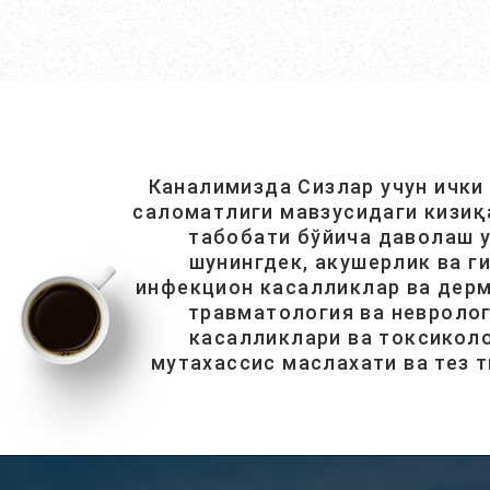
Каналимизда Сизлар учун ички
саломатлиги мавзусидаги кизиқ
табобати бўйича даволаш у
шунингдек, акушерлик ва г
инфекцион касалликлар ва дерм
травматология ва невролог
касалликлари ва токсиколо
мутахассис маслахати ва тез 