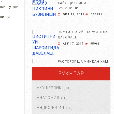
ни
ХАЙЗ ЦИКЛИНИ
лки турли
БУЗИЛИШИ...
ОКТ 19, 2017
103234
ашиши
ЦИСТИТНИ УЙ ШАРОИТИДА
ДАВОЛАШ....
АВГ 17, 2017
95966
РАСТОРОПША ЧИНДАН ХАМ
ФОЙДАЛИМИ?...
РУКНЛАР
АПР 25, 2021
84623
АКУШЕРЛИК
( 31 )
ХОМИЛА ЖИНСИНИ
АНИҚЛАШНИНГ
АНАТОМИЯ
( 1 )
НОСТАНДАРТ УСУЛЛАРИ....
АНДРОЛОГИЯ
АВГ 22, 2017
83693
( 4 )