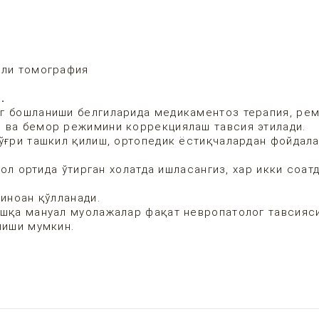
сли томография
.
нг бошланиши белгиларида медикаментоз терапия, ре
, ва бемор режимини коррекциялаш тавсия этилади.
ғри ташкил қилиш, ортопедик ёстиқчалардан фойдал
ол ортида ўтирган холатда ишласангиз, хар икки соат
иноан қўлланади.
қа мануал муолажалар фақат невропатолог тавсияси
лиши мумкин.