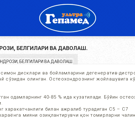
РОЗИ, БЕЛГИЛАРИ ВА ДАВОЛАШ.
айсимон дисклари ва бойламларини дегенератив-дистр
ғай сўзидан олинган. Остеохондрознинг жойлашувига к
тган одамларнинг 40-85 % ида кузатилади. Бўйин осте
и.
г харакатчанлиги билан ажралиб турадиган С5 – С7
жараёнга мияни озиқлантирувчи қон томирларни чали