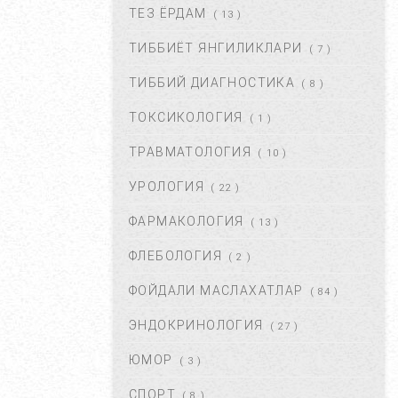
ТЕЗ ЁРДАМ
( 13 )
ТИББИЁТ ЯНГИЛИКЛАРИ
( 7 )
ЮЗГА АЛЛЕРГИЯ ТОШИШИ.
УНИНГ САБАБЛАРИ ВА
ТИББИЙ ДИАГНОСТИКА
( 8 )
ТУРЛАРИ. ...
НОЯ 27, 2017
43359
ТОКСИКОЛОГИЯ
( 1 )
ТРАВМАТОЛОГИЯ
( 10 )
БАЧАДОН МИОМАСИ,
САБАБЛАРИ, БЕЛГИЛАРИ ВА
УРОЛОГИЯ
( 22 )
ДАВОЛАШ. ...
АПР 25, 2018
43355
ФАРМАКОЛОГИЯ
( 13 )
ФЛЕБОЛОГИЯ
( 2 )
ҚОРИН ДАМ БЎЛИШИ
САБАБЛАРИ ВА УНДАН
ФОЙДАЛИ МАСЛАХАТЛАР
( 84 )
ҚУТУЛИШ ЙЎЛЛАРИ....
ИЮЛ 16, 2021
42650
ЭНДОКРИНОЛОГИЯ
( 27 )
ЮМОР
( 3 )
КРАПИВНИЦА – ЭШАК ЕМИ –
АЛЛЕРГИК ТОШМАЛАР...
СПОРТ
( 8 )