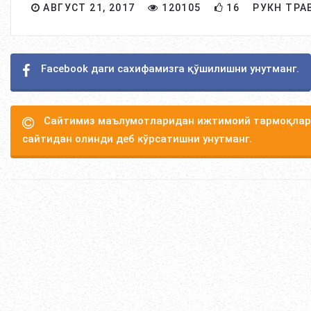
АВГУСТ 21, 2017
120105
16
РУКН ТРА
Facebook даги сахифамизга қўшилишни унутманг.
Сайтимиз маълумотларидан ижтимоий тармоқлард
сайтидан олинди деб кўрсатишни унутманг.