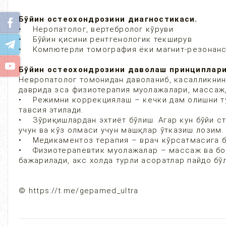
Бўйин остеохондрозини диагностикаси.
• Неропатолог, вертебролог кўруви
• Бўйин қисини рентгенологик текширув
• Компютерли томография ёки магнит-резонан
Бўйин остеохондрозини даволаш принциплари
Невропатолог томонидан даволаниб, касалликни
даврида эса физиотерапия муолажалари, массаж
• Режимни коррекциялаш – кечки дам олишни тў
тавсия этилади.
• Зўриқишлардан эхтиёт бўлиш. Агар кун бўйи ст
учун ва кўз олмаси учун машқлар ўтказиш лозим.
• Медикаментоз терапия – врач кўрсатмасига б
• Физиотерапевтик муолажалар – массаж ва бош
бажарилади, акс холда турли асоратлар пайдо бў
© https://t.me/gepamed_ultra