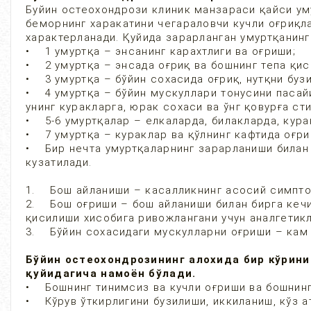
Буйин остеохондрози клиник манзараси қайси ум
беморнинг харакатини чегараловчи кучли оғриқл
характерланади. Қуйида зарарланган умуртқанин
• 1 умуртқа – энсанинг карахтлиги ва оғриши;
• 2 умуртқа – энсада оғриқ ва бошнинг тепа қис
• 3 умуртқа – бўйин сохасида оғриқ, нутқни буз
• 4 умуртқа – бўйин мускуллари тонусини пасай
унинг куракларга, юрак сохаси ва ўнг қовурға ст
• 5-6 умуртқалар – елкаларда, билакларда, кура
• 7 умуртқа – кураклар ва қўлнинг кафтида оғри
• Бир нечта умуртқаларнинг зарарланиши билан
кузатилади.
1. Бош айланиши – касалликнинг асосий симптом
2. Бош оғриши – бош айланиши билан бирга кечи
қисилиши хисобига ривожлангани учун аналгетик
3. Бўйин сохасидаги мускулларни оғриши – кам
Бўйин остеохондрозининг алохида бир кўрини
қуйидагича намоён бўлади.
• Бошнинг тинимсиз ва кучли оғриши ва бошнинг
• Кўрув ўткирлигини бузилиши, иккиланиш, кўз 