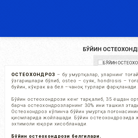
БЎЙИН ОСТЕОХОНД
ОСТЕОХОНДРОЗ
– бу умуртқалар, уларнинг тоғ
ўзгаришлари бўлиб, osteo – суяк, hondrosis – то
буйин, кўкрак ва бел –чаноқ турлари фарқланади.
Бўйин остеохондрози кенг тарқалиб, 35 ёшдан ор
барча остеохондрозларнинг 30% ини ташкил этад
Остеохондроз кўпинча бўйин умуртқа поғонасинин
қисмларида жойлашади. Бўйин остеохондрозида 
эхтимоли юқори хисобланади.
Бўйин остеохондрози белгилари.