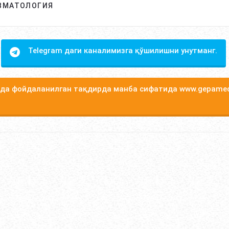
ВМАТОЛОГИЯ
Telegram даги каналимизга қўшилишни унутманг.
а фойдаланилган тақдирда манба сифатида www.gepamed