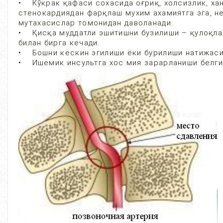
• Кўкрак қафаси сохасида оғриқ, холсизлик, ха
стенокардиядан фарқлаш мухим ахамиятга эга, не
мутахасислар томонидан даволанади.
• Қисқа муддатли эшитишни бузилиши – қулоқла
билан бирга кечади.
• Бошни кескин эгилиши ёки бурилиши натижасид
• Ишемик инсультга хос мия зарарланиши бел