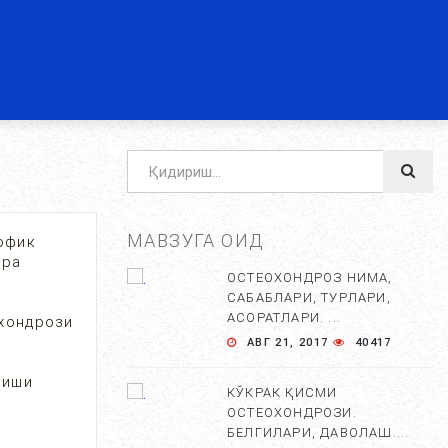
МАВЗУГА ОИД
офик
ўра
ОСТЕОХОНДРОЗ НИМА,
САБАБЛАРИ, ТУРЛАРИ,
АСОРАТЛАРИ. ...
охондрози
АВГ 21, 2017
40417
ниши
КЎКРАК ҚИСМИ
ОСТЕОХОНДРОЗИ.
БЕЛГИЛАРИ, ДАВОЛАШ....