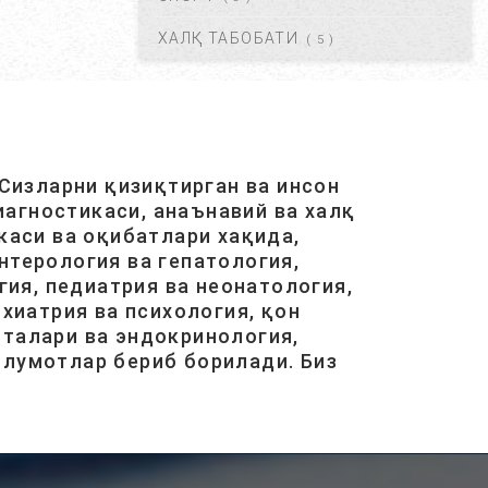
АВГ 20, 2017
42084
ХАЛҚ ТАБОБАТИ
( 5 )
ЮРАК ИШЕМИЯСИ НИМА.
САБАБЛАРИ, БЕЛГИЛАРИ,
ДАВОЛАШ....
АВГ 20, 2017
40468
Сизларни қизиқтирган ва инсон
агностикаси, анаънавий ва халқ
ОСТЕОХОНДРОЗ НИМА,
САБАБЛАРИ, ТУРЛАРИ,
каси ва оқибатлари хақида,
АСОРАТЛАРИ. ...
нтерология ва гепатология,
АВГ 21, 2017
40417
ия, педиатрия ва неонатология,
хиатрия ва психология, қон
италари ва эндокринология,
ГАЙМОРИТ, БЕЛГИЛАРИ ВА
ТУРЛАРИ. ...
ълумотлар бериб борилади. Биз
АВГ 20, 2017
38572
ГЕМАНГИОМА НИМА? ...
ОКТ 31, 2017
38112