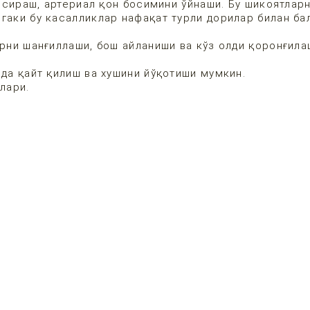
нсираш, артериал қон босимини ўйнаши. Бу шикоятлар
гаки бу касалликлар нафақат турли дорилар билан ба
рни шанғиллаши, бош айланиши ва кўз олди қоронғил
а қайт қилиш ва хушини йўқотиши мумкин.
гилари.