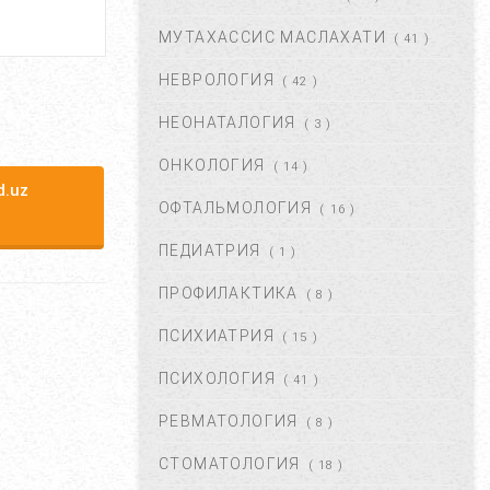
МУТАХАССИС МАСЛАХАТИ
ХОМИЛАДОРЛИКДА БОЛА
( 41 )
ТУШИШИ ХАВФИ.
НЕВРОЛОГИЯ
БЕЛГИЛАРИ ВА
( 42 )
САБАБЛАРИ....
НЕОНАТАЛОГИЯ
( 3 )
АВГ 17, 2017
52855
ОНКОЛОГИЯ
( 14 )
БОЛАНГИЗДА БИТ ПАЙДО
.uz
БЎЛДИ. НИМА ҚИЛМОҚ
ОФТАЛЬМОЛОГИЯ
( 16 )
КЕРАК? ...
ПЕДИАТРИЯ
( 1 )
ОКТ 01, 2017
47337
ПРОФИЛАКТИКА
( 8 )
БЎЙИН ЛИМФА ТУГУНЛАРИ
НЕГА КАТТАЛАШАДИ?...
ПСИХИАТРИЯ
( 15 )
МАР 21, 2020
47182
ПСИХОЛОГИЯ
( 41 )
РЕВМАТОЛОГИЯ
( 8 )
ПОЛИАРТРИТ. ТУРЛАРИ.
ДАВОЛАШ....
СТОМАТОЛОГИЯ
( 18 )
СЕН 02, 2017
44655