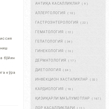
АНТИҚА КАСАЛЛИКЛАР
( 9 )
ХОМИЛА МУДДАТИНИ
АНИҚЛАШНИНГ ҚАНДАЙ
АЛЛЕРГОЛОГИЯ
( 10 )
УСУЛЛАР БОР?...
АВГ 22, 2017
77420
ГАСТРОЭНТЕРОЛОГИЯ
( 22 )
ГЕМАТОЛОГИЯ
( 12 )
ЧАП ҚОРИН СОХАСИ НИМА
миссия
САБАБДАН ОҒРИЙДИ? ...
ГЕПАТОЛОГИЯ
( 34 )
НОЯ 13, 2017
64137
аниш
ГИНЕКОЛОГИЯ
( 16 )
да бўйин
ДЕРМАТОЛОГИЯ
( 17 )
БОШ МИЯ САРАТОНИНИ
БИРИНЧИ БЕЛГИЛАРИ. ...
ДИЕТОЛОГИЯ
( 64 )
га кўра
НОЯ 24, 2017
60920
ИНФЕКЦИОН ХАСТАЛИКЛАР
( 32 )
КАРДИОЛОГИЯ
( 18 )
БОШ ОҒРИШИ. УНИНГ
САБАБЛАРИ ВА ДАВОЛАШ. ...
ҚИЗИҚАРЛИ МАЪЛУМОТЛАР
( 167 )
ФЕВ 06, 2018
59765
ЛОР КАСАЛЛИКЛАРИ
( 11 )