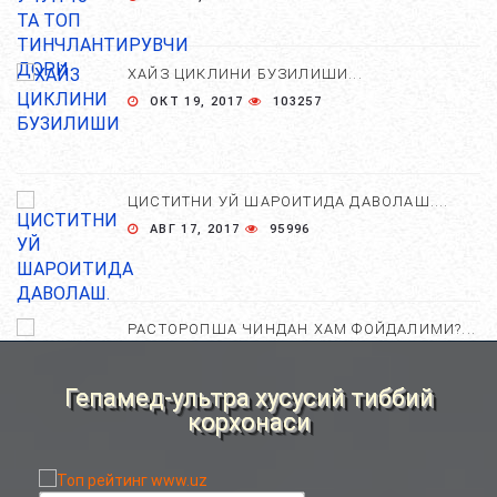
ХАЙЗ ЦИКЛИНИ БУЗИЛИШИ...
ОКТ 19, 2017
103257
ЦИСТИТНИ УЙ ШАРОИТИДА ДАВОЛАШ....
АВГ 17, 2017
95996
РАСТОРОПША ЧИНДАН ХАМ ФОЙДАЛИМИ?...
АПР 25, 2021
84678
Гепамед-ультра хусусий тиббий
корхонаси
ХОМИЛА ЖИНСИНИ АНИҚЛАШНИНГ
НОСТАНДАРТ УСУЛЛАРИ....