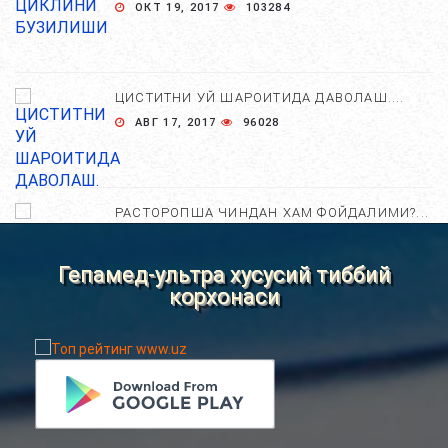
ОКТ 19, 2017
103284
ЦИСТИТНИ УЙ ШАРОИТИДА ДАВОЛАШ....
АВГ 17, 2017
96028
РАСТОРОПША ЧИНДАН ХАМ ФОЙДАЛИМИ?...
АПР 25, 2021
84732
Гепамед-ультра хусусий тиббий
корхонаси
ХОМИЛА ЖИНСИНИ АНИҚЛАШНИНГ
НОСТАНДАРТ УСУЛЛАРИ....
АВГ 22, 2017
83741
ХОМИЛА МУДДАТИНИ АНИҚЛАШНИНГ