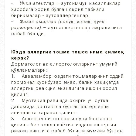
• Ички агентлар
– аутоиммун касалликлар
хисобига хосил бўлган оқсил табиали
бирикмалар - аутоаллергенлар;
• Физик омиллар (совуқ, иссиқ, қуёш
радиацияси)
– аутоаллергенлар ажралишига
сабаб бўлади.
Юзда аллергик тошма тошса нима қилмоқ
керак?
Дерматолог ва аллергологларнинг умумий
қўлланмалари:
1. Авваламбор юздаги тошмаларнинг оддий
гормонал хуснбузар эмас, балки хақиқатда
аллергик реакция эканлигига ишонч хосил
қилинг.
2. Мустақил равишда охирги уч сутка
давомида контактда бўлган аллергенни
аниқлашга харакат қилинг.
3. Аллергенни топсангиз уни бартараф
қилинг. Акс холда хаётингиздаги аллергия
ривожланишига сабаб бўлиши мумкин бўлган