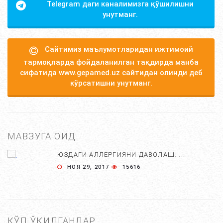
Telegram даги каналимизга қўшилишни
унутманг.
Сайтимиз маълумотларидан ижтимоий
тармоқларда фойдаланилган тақдирда манба
сифатида www.gepamed.uz сайтидан олинди деб
кўрсатишни унутманг.
МАВЗУГА ОИД
ЮЗДАГИ АЛЛЕРГИЯНИ ДАВОЛАШ. ...
НОЯ 29, 2017
15616
КЎП ЎҚИЛГАНЛАР