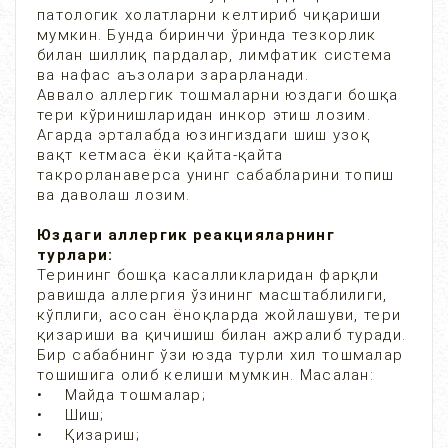
патологик холатларни келтириб чиқариши
мумкин. Бунда биринчи ўринда тезкорлик
билан шиллиқ пардалар, лимфатик система
ва нафас аъзолари зарарланади.
Аввало аллергик тошмаларни юздаги бошқа
тери кўринишларидан инкор этиш лозим.
Агарда эрталабда юзингиздаги шиш узоқ
вақт кетмаса ёки қайта-қайта
такрорланаверса унинг сабабларини топиш
ва даволаш лозим.
Юздаги аллергик реакцияларнинг
турлари:
Терининг бошқа касалликларидан фарқли
равишда аллергия ўзининг масштаблилиги,
кўплиги, асосан ёноқларда жойлашуви, тери
қизариши ва қичишиш билан ажралиб туради.
Бир сабабнинг ўзи юзда турли хил тошмалар
тошишига олиб келиши мумкин. Масалан:
• Майда тошмалар;
• Шиш;
• Қизариш;