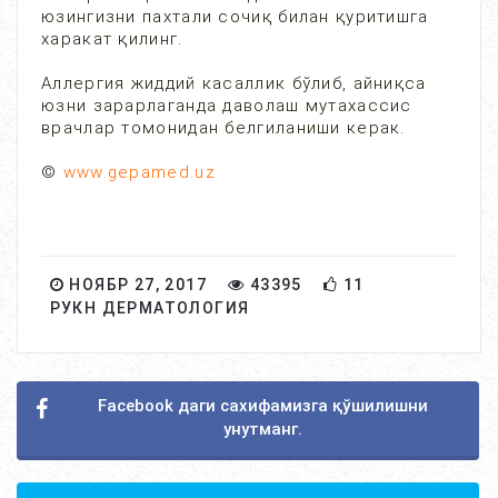
юзингизни пахтали сочиқ билан қуритишга
харакат қилинг.
Аллергия жиддий касаллик бўлиб, айниқса
юзни зарарлаганда даволаш мутахассис
врачлар томонидан белгиланиши керак.
©
www.gepamed.uz
НОЯБР 27, 2017
43395
11
РУКН ДЕРМАТОЛОГИЯ
Facebook даги сахифамизга қўшилишни
унутманг.