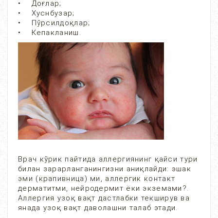
• Доғлар;
• Хуснбузар;
• Пўрсилдоқлар;
• Кепакланиш.
Врач кўрик пайтида аллергиянинг қайси тури
билан зарарланганингизни аниқлайди: эшак
эми (крапивница) ми, аллергик контакт
дерматитми, нейродермит ёки экземами?.
Аллергия узоқ вақт дастлабки текширув ва
янада узоқ вақт даволашни талаб этади.