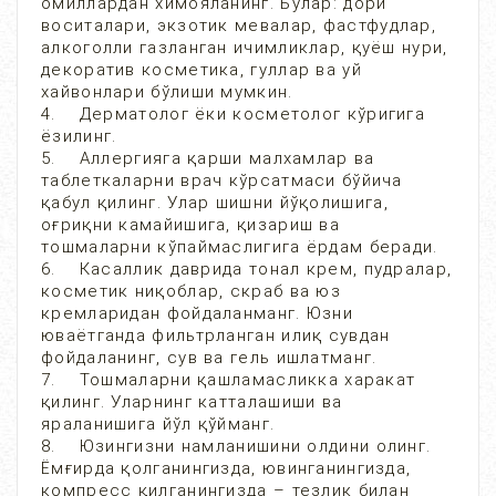
омиллардан химояланинг. Булар: дори
воситалари, экзотик мевалар, фастфудлар,
алкоголли газланган ичимликлар, қуёш нури,
декоратив косметика, гуллар ва уй
хайвонлари бўлиши мумкин.
4. Дерматолог ёки косметолог кўригига
ёзилинг.
5. Аллергияга қарши малхамлар ва
таблеткаларни врач кўрсатмаси бўйича
қабул қилинг. Улар шишни йўқолишига,
оғриқни камайишига, қизариш ва
тошмаларни кўпаймаслигига ёрдам беради.
6. Касаллик даврида тонал крем, пудралар,
косметик ниқоблар, скраб ва юз
кремларидан фойдаланманг. Юзни
юваётганда фильтрланган илиқ сувдан
фойдаланинг, сув ва гель ишлатманг.
7. Тошмаларни қашламасликка харакат
қилинг. Уларнинг катталашиши ва
яраланишига йўл қўйманг.
8. Юзингизни намланишини олдини олинг.
Ёмғирда қолганингизда, ювинганингизда,
компресс қилганингизда – тезлик билан