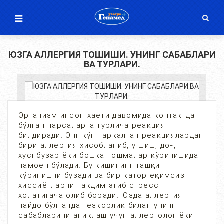
ЮЗГА АЛЛЕРГИЯ ТОШИШИ. УНИНГ САБАБЛАРИ
ВА ТУРЛАРИ.
Организм инсон хаёти давомида контактда
бўлган нарсаларга турлича реакция
билдиради. Энг кўп тарқалган реакциялардан
бири аллергия хисобланиб, у шиш, доғ,
хуснбузар ёки бошқа тошмалар кўринишида
намоён бўлади. Бу кишининг ташқи
кўринишни бузади ва бир қатор ёқимсиз
хиссиётларни тақдим этиб стресс
холатигача олиб боради. Юзда аллергия
пайдо бўлганда тезкорлик билан унинг
сабабларини аниқлаш учун аллерголог ёки