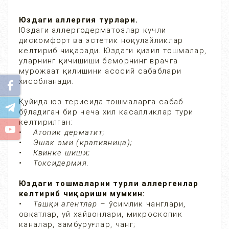
Юздаги аллергия турлари.
Юздаги аллергодерматозлар кучли
дискомфорт ва эстетик ноқулайликлар
келтириб чиқаради. Юздаги қизил тошмалар,
уларнинг қичишиши беморнинг врачга
мурожаат қилишини асосий сабаблари
хисобланади.
Қуйида юз терисида тошмаларга сабаб
бўладиган бир неча хил касалликлар тури
келтирилган:
•
Атопик дерматит;
• Эшак эми (крапивница);
• Квинке шиши;
• Токсидермия.
Юздаги тошмаларни турли аллергенлар
келтириб чиқариши мумкин:
• Ташқи агентлар
– ўсимлик чанглари,
овқатлар, уй хайвонлари, микроскопик
каналар, замбуруғлар, чанг;