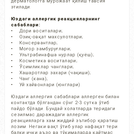
дерматологга мурожаат қилиш тавсия
этилади.
Юздаги аллергик реакцияларнинг
сабаблари:
• Дори воситалари;
• Озиқ-овқат махсулотлари;
• Консервантлар;
• Моғор замбуруғлари;
• Ультрабинафша нурлар (қуёш);
• Косметика воситалари;
• Ўсимликлар чанглари;
• Хашаротлар захари (чақиши);
• Чанг (кана);
• Уй хайвонлари (юнглари).
Юздаги аллергия сабаблари аллерген билан
контактда бўлгандан сўнг 2-3 сутка ўтиб
пайдо бўлади. Бундай холатларда теридаги
сезилмас даражадаги аллергик
реакцияларга хам жиддий эътибор қаратиш
лозим. Негаки вақт ўтиб улар нафақат тери
балки ички аъзо ва тўқималарда қайтмас