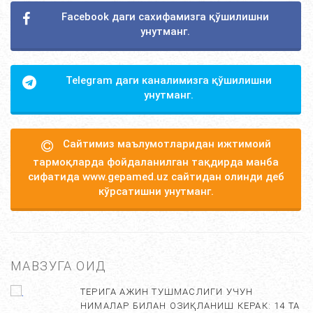
Facebook даги сахифамизга қўшилишни
унутманг.
Telegram даги каналимизга қўшилишни
унутманг.
Сайтимиз маълумотларидан ижтимоий
тармоқларда фойдаланилган тақдирда манба
сифатида www.gepamed.uz сайтидан олинди деб
кўрсатишни унутманг.
МАВЗУГА ОИД
ТЕРИГА АЖИН ТУШМАСЛИГИ УЧУН
НИМАЛАР БИЛАН ОЗИҚЛАНИШ КЕРАК: 14 ТА