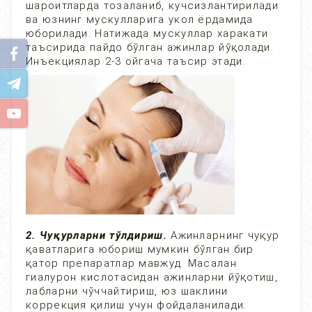
шароитларда тозаланиб, кучсизлантирилади
ва юзнинг мускулларига укол ёрдамида
юборилади. Натижада мускуллар харакати
таъсирида пайдо бўлган ажинлар йўқолади.
Инъекциялар 2-3 ойгача таъсир этади.
2. Чуқурларни тўлдириш.
Ажинларнинг чуқур
қаватларига юбориш мумкин бўлган бир
қатор препаратлар мавжуд. Масалан
гиалурон кислотасидан ажинларни йўқотиш,
лабларни чўччайтириш, юз шаклини
коррекция қилиш учун фойдаланилади.