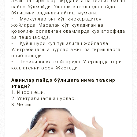
Ажин ва тиришлар бирданига ва тезлик билан
пайдо бўлмайди. Уларни қаерларда пайдо
бўлишини олдиндан айтиш мумкин:
• Мускуллар энг кўп қисқарадиган
жойларда. Масалан кўп куладиган ва
қовоғини соладиган одамларда кўз атрофида
ва пешонасида.
• Қуёш нури кўп тушадиган жойларда.
Ультрабинафша нурлар ажин ва тиришларга
олиб келади.
• Терини юпқа жойларида. У ерларда тери
коллагенни осон йўқотади.
Ажинлар пайдо бўлишига нима таъсир
этади?
1. Инсон ёши.
2. Ультрабинафша нурлар.
3. Чекиш.