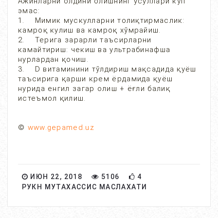
Ажинларни олдини олишнинг усуллари кўп
эмас:
1. Мимик мускулларни толиқтирмаслик:
камроқ кулиш ва камроқ хўмрайиш.
2. Терига зарарли таъсирларни
камайтириш: чекиш ва ультрабинафша
нурлардан қочиш.
3. D витаминини тўлдириш мақсадида қуёш
таъсирига қарши крем ёрдамида қуёш
нурида енгил загар олиш + ёғли балиқ
истеъмол қилиш.
©
www.gepamed.uz
ИЮН 22, 2018
5106
4
РУКН МУТАХАССИС МАСЛАХАТИ