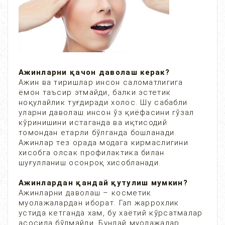
Ажинларни қачон даволаш керак?
Ажин ва тиришлар инсон саломатлигига
ёмон таъсир этмайди, балки эстетик
ноқулайлик туғдиради холос. Шу сабабли
уларни даволаш инсон ўз қиёфасини гўзал
кўринишини истаганда ва иқтисодий
томондан етарли бўлганда бошланади.
Ажинлар тез орада модага кирмаслигини
хисобга олсак профилактика билан
шуғулланиш осонроқ хисобланади.
Ажинлардан қандай қутулиш мумкин?
Ажинларни даволаш – косметик
муолажалардан иборат. Гап жаррохлик
устида кетганда хам, бу хаётий кўрсатмалар
асосида бўлмайди. Бундай муолажалар