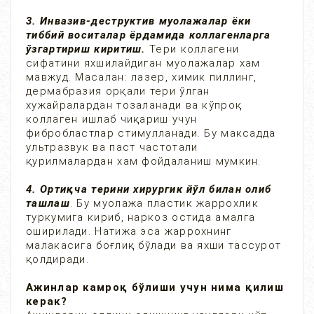
3. Инвазив-деструктив муолажалар ёки
тиббий воситалар ёрдамида коллагенларга
ўзгартириш киритиш.
Тери коллагени
сифатини яхшилайдиган муолажалар хам
мавжуд. Масалан: лазер, химик пиллинг,
дермабразия орқали тери ўлган
хужайралардан тозаланади ва кўпроқ
коллаген ишлаб чиқариш учун
фибробластлар стимулланади. Бу максадда
ультразвук ва паст частотали
қурилмалардан хам фойдаланиш мумкин.
4. Ортиқча терини хирургик йўл билан олиб
ташлаш
. Бу муолажа пластик жаррохлик
туркумига кириб, наркоз остида амалга
оширилади. Натижа эса жаррохнинг
малакасига боғлиқ бўлади ва яхши тассурот
қолдиради.
Ажинлар камроқ бўлиши учун нима қилиш
керак?