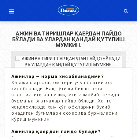
АЖИН ВА ТИРИШЛАР ҚАЕРДАН ПАЙДО
БЎЛАДИ ВА УЛАРДАН ҚАНДАЙ ҚУТУЛИШ
МУМКИН.
Ажинлар – норма хисобланадими?
Ха ажинлар соғлом тери учун одатий хол
хисобланади. Вақт ўтиши билан тери
эластиклиги ва пишиқлиги камайиб, терида
бурма ва эгатчалар пайдо бўлади. Хатто
чақалоқларда хам қўл-оёқларини букиб
очадиган бўғимлари сохасида бурмаларни
кўриш мумкнин.
Ажинлар қаердан пайдо бўлади?