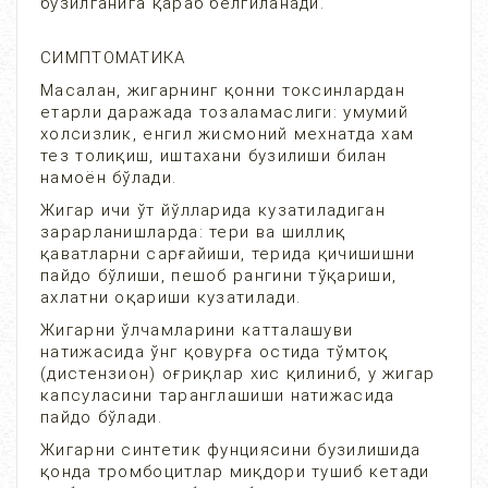
бузилганига қараб белгиланади.
СИМПТОМАТИКА
Масалан, жигарнинг қонни токсинлардан
етарли даражада тозаламаслиги: умумий
холсизлик, енгил жисмоний мехнатда хам
тез толиқиш, иштахани бузилиши билан
намоён бўлади.
Жигар ичи ўт йўлларида кузатиладиган
зарарланишларда: тери ва шиллиқ
қаватларни сарғайиши, терида қичишишни
пайдо бўлиши, пешоб рангини тўқариши,
ахлатни оқариши кузатилади.
Жигарни ўлчамларини катталашуви
натижасида ўнг қовурға остида тўмтоқ
(дистензион) оғриқлар хис қилиниб, у жигар
капсуласини таранглашиши натижасида
пайдо бўлади.
Жигарни синтетик фунциясини бузилишида
қонда тромбоцитлар миқдори тушиб кетади