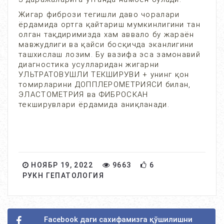
Жигар фибрози тегишли даво чоралари
ёрдамида ортга қайтариш мумкинлигини тан
олган тақдиримизда хам аввало бу жараён
мавжудлиги ва қайси босқичда эканлигини
ташхислаш лозим. Бу вазифа эса замонавий
диагностика усулларидан жигарни
УЛЬТРАТОВУШЛИ ТЕКШИРУВИ + унинг қон
томирларини ДОППЛЕРОМЕТРИЯСИ билан,
ЭЛАСТОМЕТРИЯ ва ФИБРОСКАН
текширувлари ёрдамида аниқланади.
НОЯБР 19, 2022
9663
6
РУКН ГЕПАТОЛОГИЯ
Facebook даги сахифамизга қўшилишни