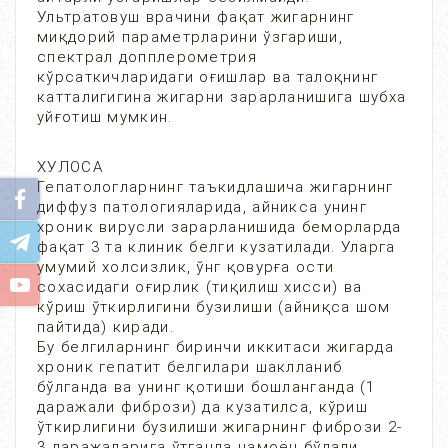
Ультратовуш врачини фақат жигарнинг
миқдорий параметрларини ўзгариши,
спектрал допплерометрия
кўрсаткичларидаги оғишлар ва талоқнинг
катталигигина жигарни зарарланишига шубха
уйғотиш мумкин.
ХУЛОСА
Гепатологларнинг таъкидлашича жигарнинг
диффуз патологияларида, айникса унинг
хроник вирусли зарарланишида беморларда
фақат 3 та клиник белги кузатилади. Уларга
умумий холсизлик, ўнг қовурға ости
сохасидаги оғирлик (тиқилиш хисси) ва
кўриш ўткирлигини бузилиши (айниқса шом
пайтида) киради.
Бу белгиларнинг биринчи иккитаси жигарда
хроник гепатит белгилари шаклланиб
бўлганда ва унинг қотиши бошланганда (1
даражали фибрози) да кузатилса, кўриш
ўткирлигини бузилиши жигарнинг фибрози 2-
3 даражаларига ўтганда намоён бўлади.