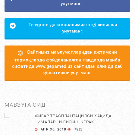
унутманг.
Telegram даги каналимизга қўшилишни
унутманг.
Сайтимиз маълумотларидан ижтимоий
тармоқларда фойдаланилган тақдирда манба
сифатида www.gepamed.uz сайтидан олинди деб
кўрсатишни унутманг.
МАВЗУГА ОИД
ЖИГАР ТРАСПЛАНТАЦИЯСИ ХАҚИДА
НИМАЛАРНИ БИЛИШ КЕРАК....
АПР 30, 2018
7523