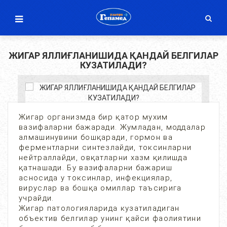
ЖИГАР ЯЛЛИҒЛАНИШИДА ҚАНДАЙ БЕЛГИЛАР
КУЗАТИЛАДИ?
Жигар организмда бир қатор мухим
вазифаларни бажаради. Жумладан, моддалар
алмашинувини бошқаради, гормон ва
ферментларни синтезлайди, токсинларни
нейтраллайди, овқатларни хазм қилишда
қатнашади. Бу вазифаларни бажариш
асносида у токсинлар, инфекциялар,
вируслар ва бошқа омиллар таъсирига
учрайди.
Жигар патологияларида кузатиладиган
объектив белгилар унинг қайси фаолиятини