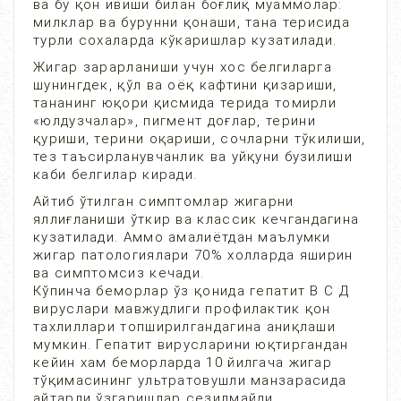
ва бу қон ивиши билан боғлиқ муаммолар:
милклар ва бурунни қонаши, тана терисида
турли сохаларда кўкаришлар кузатилади.
Жигар зарарланиши учун хос белгиларга
шунингдек, қўл ва оёқ кафтини қизариши,
тананинг юқори қисмида терида томирли
«юлдузчалар», пигмент доғлар, терини
қуриши, терини оқариши, сочларни тўкилиши,
тез таъсирланувчанлик ва уйқуни бузилиши
каби белгилар киради.
Айтиб ўтилган симптомлар жигарни
яллиғланиши ўткир ва классик кечгандагина
кузатилади. Аммо амалиётдан маълумки
жигар патологиялари 70% холларда яширин
ва симптомсиз кечади.
Кўпинча беморлар ўз қонида гепатит В С Д
вируслари мавжудлиги профилактик қон
тахлиллари топширилгандагина аниқлаши
мумкин. Гепатит вирусларини юқтиргандан
кейин хам беморларда 10 йилгача жигар
тўқимасининг ультратовушли манзарасида
айтарли ўзгаришлар сезилмайди.