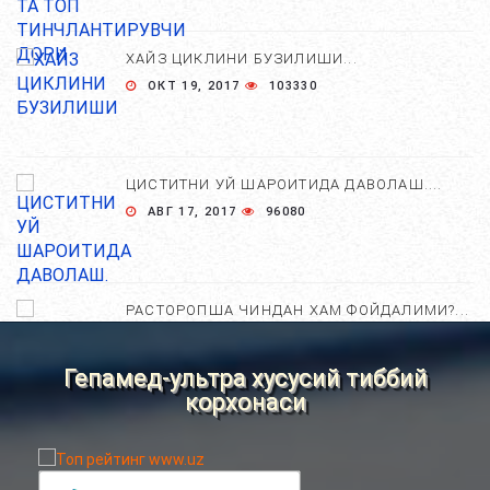
ХАЙЗ ЦИКЛИНИ БУЗИЛИШИ...
ОКТ 19, 2017
103330
ЦИСТИТНИ УЙ ШАРОИТИДА ДАВОЛАШ....
АВГ 17, 2017
96080
РАСТОРОПША ЧИНДАН ХАМ ФОЙДАЛИМИ?...
АПР 25, 2021
84823
Гепамед-ультра хусусий тиббий
корхонаси
ХОМИЛА ЖИНСИНИ АНИҚЛАШНИНГ
НОСТАНДАРТ УСУЛЛАРИ....
АВГ 22, 2017
83781