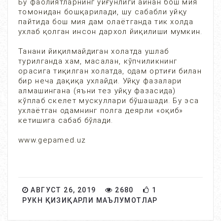
Бу фаолиятларнинг уйғунлиги айнан бош мия
томонидан бошқарилади, шу сабабли уйқу
пайтида бош мия дам олаётганда тик холда
ухлаб қолган инсон дархол йиқилиши мумкин.
Танани йиқилмайдиган холатда ушлаб
турилганда хам, масалан, кўпчиликнинг
орасига тиқилган холатда, одам ортиғи билан
бир неча дақиқа ухлайди. Уйқу фазалари
алмашингана (яъни тез уйқу фазасида)
кўплаб скелет мускуллари бўшашади. Бу эса
ухлаётган одамнинг полга деярли «оқиб»
кетишига сабаб бўлади.
www.gepamed.uz
АВГУСТ 26, 2019
2680
1
РУКН ҚИЗИҚАРЛИ МАЪЛУМОТЛАР