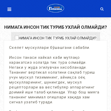
НИМАГА ИНСОН ТИК ТУРИБ УХЛАЙ ОЛМАЙДИ?
Скелет мускуллари бўшашгани сабабли.
Инсон танаси хайкал каби мутлақо
харакатсиз холатда тик тура олмайди.
Негаки у жуда эгилувчан хисобланади.
Тананинг вертикал холатини сақлаб туриш
учун мускул тизимининг, айниқса оёқ
мускулларининг, шунингдек, мускул
рецепторлари ва вестибуляр аппаратнинг
доимий иши талаб қилинади. Улар бош мияга
тананинг минимал оғишлари хақида хам
сигнал узатиб туради.