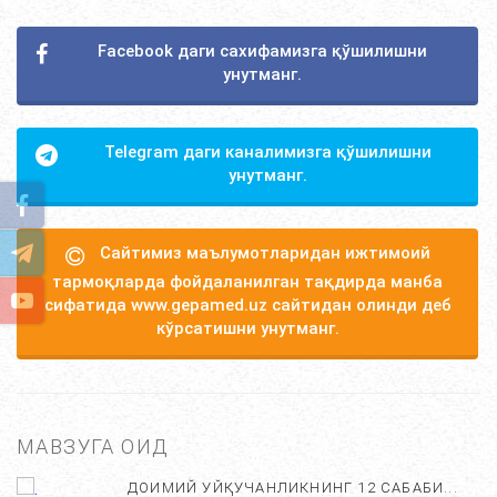
Facebook даги сахифамизга қўшилишни
унутманг.
Telegram даги каналимизга қўшилишни
унутманг.
Сайтимиз маълумотларидан ижтимоий
тармоқларда фойдаланилган тақдирда манба
сифатида www.gepamed.uz сайтидан олинди деб
кўрсатишни унутманг.
МАВЗУГА ОИД
ДОИМИЙ УЙҚУЧАНЛИКНИНГ 12 САБАБИ...