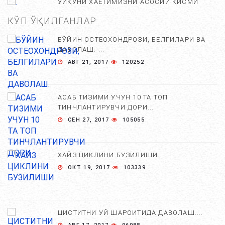
УЙҚУНИ ХАЁТИМИЗНИ АСОСИЙ ҚИСМИ
ЭКАНЛИГИ ХАҚИДА 10 ТА БЕЛГИ....
КЎП ЎҚИЛГАНЛАР
СЕН 01, 2017
6225
БЎЙИН ОСТЕОХОНДРОЗИ, БЕЛГИЛАРИ ВА
ДАВОЛАШ. ...
ДОИМИЙ УЙҚУ КЕЛИШИ НОРМАМИ?...
АВГ 21, 2017
120252
СЕН 02, 2018
5150
АСАБ ТИЗИМИ УЧУН 10 ТА ТОП
ТИНЧЛАНТИРУВЧИ ДОРИ...
КАМ УХЛАЙДИГАН ОДАМЛАР БОШ МИЯСИДА
СЕН 27, 2017
105055
НИМАЛАР КУЗАТИЛАДИ. ...
МАР 27, 2018
4489
ХАЙЗ ЦИКЛИНИ БУЗИЛИШИ...
ОКТ 19, 2017
103339
УЙҚУСИЗЛИК ДАРДИ....
АВГ 20, 2017
4417
ЦИСТИТНИ УЙ ШАРОИТИДА ДАВОЛАШ....