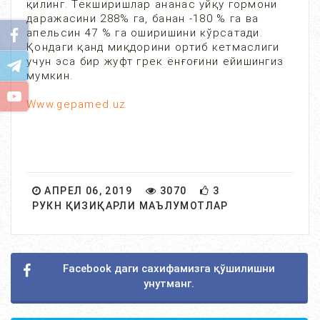
қилинг. Текширишлар ананас уйқу гормони
даражасини 288% га, банан -180 % га ва
апельсин 47 % га оширишини кўрсатади.
Қондаги қанд миқдорини ортиб кетмаслиги
учун эса бир жуфт грек ёнғоғини ейишингиз
мумкин.
Www.gepamed.uz
АПРЕЛ 06, 2019
3070
3
РУКН ҚИЗИҚАРЛИ МАЪЛУМОТЛАР
Facebook даги сахифамизга қўшилишни
унутманг.