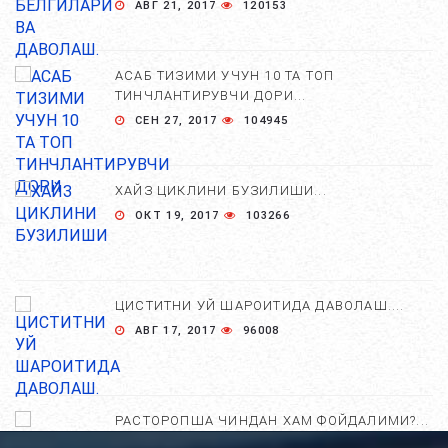
ДОИМИЙ УЙҚУ КЕЛИШИ НОРМАМИ?...
АВГ 21, 2017
120153
СЕН 02, 2018
5143
АСАБ ТИЗИМИ УЧУН 10 ТА ТОП
ТИНЧЛАНТИРУВЧИ ДОРИ...
КАМ УХЛАЙДИГАН ОДАМЛАР БОШ МИЯСИДА
СЕН 27, 2017
104945
НИМАЛАР КУЗАТИЛАДИ. ...
МАР 27, 2018
4483
ХАЙЗ ЦИКЛИНИ БУЗИЛИШИ...
ОКТ 19, 2017
103266
УЙҚУСИЗЛИК ДАРДИ....
АВГ 20, 2017
4410
ЦИСТИТНИ УЙ ШАРОИТИДА ДАВОЛАШ....
АВГ 17, 2017
96008
УХЛАЙ ОЛМАЙДИГАНЛАР УЧУН 12
МАСЛАХАТ....
СЕН 04, 2017
4284
РАСТОРОПША ЧИНДАН ХАМ ФОЙДАЛИМИ?...
АПР 25, 2021
84697