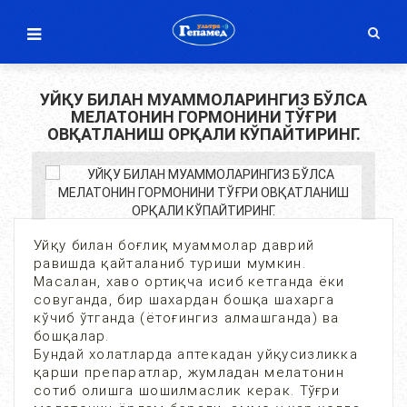
УЙҚУ БИЛАН МУАММОЛАРИНГИЗ БЎЛСА
МЕЛАТОНИН ГОРМОНИНИ ТЎҒРИ
ОВҚАТЛАНИШ ОРҚАЛИ КЎПАЙТИРИНГ.
Уйқу билан боғлиқ муаммолар даврий
равишда қайталаниб туриши мумкин.
Масалан, хаво ортиқча исиб кетганда ёки
совуганда, бир шахардан бошқа шахарга
кўчиб ўтганда (ётоғингиз алмашганда) ва
бошқалар.
Бундай холатларда аптекадан уйқусизликка
қарши препаратлар, жумладан мелатонин
сотиб олишга шошилмаслик керак. Тўғри