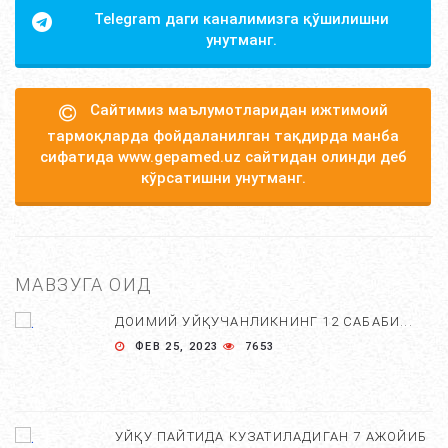
Telegram даги каналимизга қўшилишни
унутманг.
Сайтимиз маълумотларидан ижтимоий
тармоқларда фойдаланилган тақдирда манба
сифатида www.gepamed.uz сайтидан олинди деб
кўрсатишни унутманг.
МАВЗУГА ОИД
ДОИМИЙ УЙҚУЧАНЛИКНИНГ 12 САБАБИ...
ФЕВ 25, 2023
7653
УЙҚУ ПАЙТИДА КУЗАТИЛАДИГАН 7 АЖОЙИБ