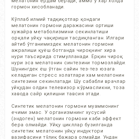
мелатонин ёрдам беради, аммо у хар холда
гормон хисобланади.
Кўплаб илмий тадқиқотлар қондаги
мелатонин гормони даражасини ортиши
хужайра метаболизмини секинлатиши
орқали уйқу чақириши тасдиқланган. Илгари
айтиб ўтганимиздек мелатонин гормони
ажралиши қуёш ботганда чироқнинг хира
нури таъсирида стимулланади. Ёрқин чироқ
нури эса мелатонин синтезини тормозлайди.
Шунингдек ёш ўтган сайин тез-тез юзага
келадиган стресс холатлари хам мелатонин
синтезини секинлатади. Шу сабабли врачлар
уйқудан олдин телевизор кўрмасликни, тоза
хавода сайр қилишни тавсия этади.
Синтетик мелатонин гормони муаммонинг
ечими эмас. У организмнинг хусусий
(эндоген) мелатонин гормони каби эффект
бера олмайди. Уйқу цикллар бузилганда
синтетик мелатонин уйқу индуктори
вазифасини тўлиқ бажара олмайди. Ундан