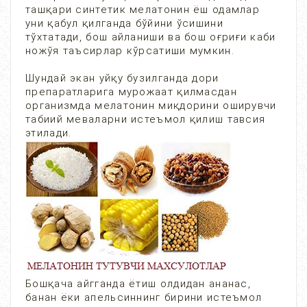
ташқари синтетик мелатонин ёш одамлар
уни қабул қилганда бўйини ўсишини
тўхтатади, бош айланиши ва бош оғриғи каби
ножўя таъсирлар кўрсатиши мумкин.
Шундай экан уйқу бузилганда дори
препаратларига мурожаат қилмасдан
организмда мелатонин миқдорини оширувчи
табиий меваларни истеъмол қилиш тавсия
этилади.
Бошқача айгганда ётиш олдидан ананас,
банан ёки апельсиннинг бирини истеъмол