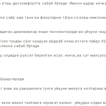
а ётиш дискомфортга сабаб бўлади. Имкон қадар кечк
қтли сайр хам тана ва фикрларни тўғри созлаш имкони
надиган дамламалар яхши тинчлантиради ва уйқуни чақ
қусиз тундан сўнг кундузи мудраб олиш истаги пайдо бў
сликка сабаб бўлади.
иш олдидан рухсат берилган асал, ёнғоқ ва сут махсул
 бўшаштиради.
инг аниқ ва равшанлиги тунги уйқуни меёрга келтиришг
икки махал чалғишга харакат қилинг: уйқудан олдин в