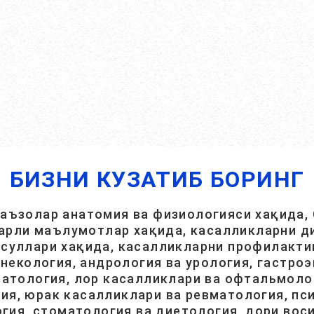
БИЗНИ КУЗАТИБ БОРИНГ
 аъзолар анатомия ва физиологияси хақида, 
арли маълумотлар хақида, касалликларни ди
суллари хақида, касалликларни профилакти
инекология, андрология ва урология, гастроэ
атология, лор касалликлари ва офтальмолог
ия, юрак касалликлари ва ревматология, пси
гия, стоматология ва диетология, дори вос