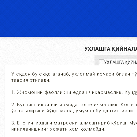
УХЛАШГА ҚИЙНАЛА
У ёқдан бу ёққа ағанаб, ухлолмай кечаси билан 
тавсия этилади.
1. Жисмоний фаолликни ёддан чиқармаслик. Кунд
2. Куннинг иккинчи ярмида кофе ичмаслик. Кофе 
ўз таъсирини йўқотмаса, умуман бу одатингизни 
3. Ётоғингиздаги матрасни алмаштириб кўриш. Му
иккиланишнинг хожати хам қолмайди.