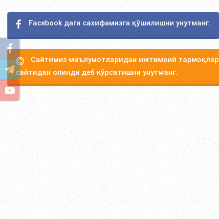
Facebook даги сахифамизга қўшилишни унутманг.
Сайтимиз маълумотларидан ижтимоий тармоқлард
сайтидан олинди деб кўрсатишни унутманг.