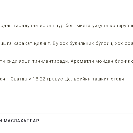
ардан таралувчи ёрқин нур бош мияга уйқуни қочирувч
шга харакат қилинг. Бу хох будильник бўлсин, хох соа
хти хиди яхши тинчлантиради. Ароматли мойдан бир-ик
анг. Одатда у 18-22 градус Цельсийни ташкил этади.
И МАСЛАХАТЛАР