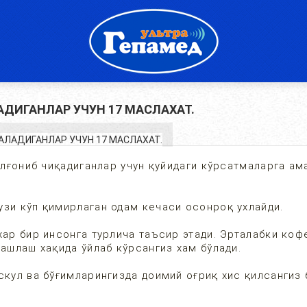
ДИГАНЛАР УЧУН 17 МАСЛАХАТ.
тўлғониб чиқадиганлар учун қуйидаги кўрсатмаларга ам
узи кўп қимирлаган одам кечаси осонроқ ухлайди.
хар бир инсонга турлича таъсир этади. Эрталабки коф
ташлаш хақида ўйлаб кўрсангиз хам бўлади.
скул ва бўғимларингизда доимий оғриқ хис қилсангиз 