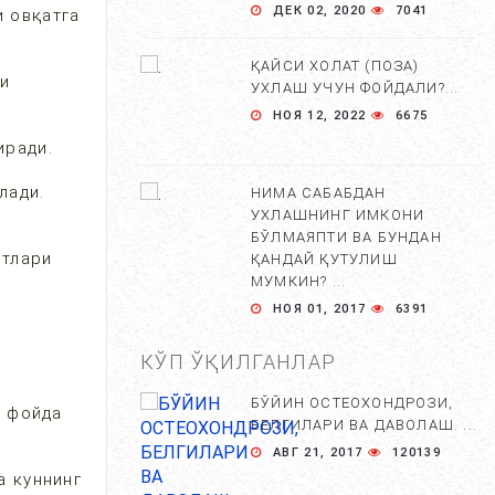
ДЕК 02, 2020
7041
и овқатга
ҚАЙСИ ХОЛАТ (ПОЗА)
ни
УХЛАШ УЧУН ФОЙДАЛИ?...
НОЯ 12, 2022
6675
иради.
лади.
НИМА САБАБДАН
УХЛАШНИНГ ИМКОНИ
БЎЛМАЯПТИ ВА БУНДАН
отлари
ҚАНДАЙ ҚУТУЛИШ
МУМКИН? ...
НОЯ 01, 2017
6391
КЎП ЎҚИЛГАНЛАР
УЙҚУНИ ХАЁТИМИЗНИ
АСОСИЙ ҚИСМИ ЭКАНЛИГИ
БЎЙИН ОСТЕОХОНДРОЗИ,
ХАҚИДА 10 ТА БЕЛГИ....
а фойда
БЕЛГИЛАРИ ВА ДАВОЛАШ. ...
СЕН 01, 2017
6219
АВГ 21, 2017
120139
а куннинг
ДОИМИЙ УЙҚУ КЕЛИШИ