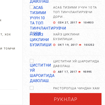
НОРМАМИ?...
АСАБ ТИЗИМИ УЧУН 10 ТА
СЕН 02, 2018
5140
ТОП ТИНЧЛАНТИРУВЧИ
ДОРИ...
и
СЕН 27, 2017
104933
КАМ УХЛАЙДИГАН ОДАМЛАР
БОШ МИЯСИДА НИМАЛАР
т, хох
ХАЙЗ ЦИКЛИНИ
КУЗАТИЛАДИ. ...
БУЗИЛИШИ...
МАР 27, 2018
4480
ОКТ 19, 2017
103252
ки томчи
УЙҚУСИЗЛИК ДАРДИ....
АВГ 20, 2017
4408
ЦИСТИТНИ УЙ ШАРОИТИДА
ДАВОЛАШ....
АВГ 17, 2017
95995
УХЛАЙ ОЛМАЙДИГАНЛАР
УЧУН 12 МАСЛАХАТ....
РАСТОРОПША ЧИНДАН ХАМ
СЕН 04, 2017
4282
ФОЙДАЛИМИ?...
РУКНЛАР
АПР 25, 2021
84670