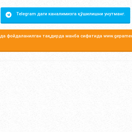
Telegram даги каналимизга қўшилишни унутманг.
а фойдаланилган тақдирда манба сифатида www.gepamed