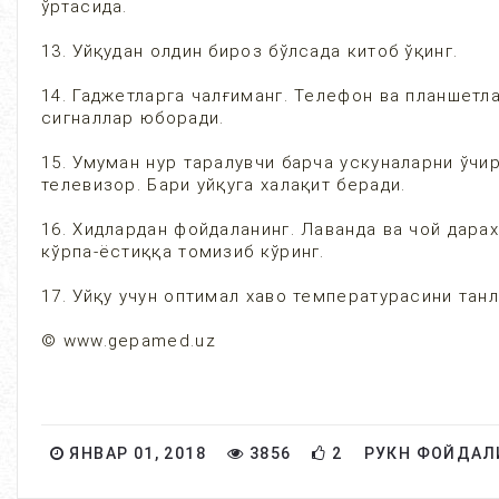
ўртасида.
13. Уйқудан олдин бироз бўлсада китоб ўқинг.
14. Гаджетларга чалғиманг. Телефон ва планшетл
сигналлар юборади.
15. Умуман нур таралувчи барча ускуналарни ўчири
телевизор. Бари уйқуга халақит беради.
16. Хидлардан фойдаланинг. Лаванда ва чой дара
кўрпа-ёстиққа томизиб кўринг.
17. Уйқу учун оптимал хаво температурасини танл
© www.gepamed.uz
ЯНВАР 01, 2018
3856
2
РУКН ФОЙДАЛ