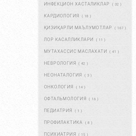
ИНФЕКЦИОН ХАСТАЛИКЛАР
( 32 )
КАРДИОЛОГИЯ
( 18 )
БОШ ОҒРИШИ. УНИНГ
САБАБЛАРИ ВА ДАВОЛАШ. ...
ҚИЗИҚАРЛИ МАЪЛУМОТЛАР
( 167 )
ФЕВ 06, 2018
59815
ЛОР КАСАЛЛИКЛАРИ
( 11 )
МУТАХАССИС МАСЛАХАТИ
ХОМИЛАДОРЛИКДА БОЛА
( 41 )
ТУШИШИ ХАВФИ.
НЕВРОЛОГИЯ
БЕЛГИЛАРИ ВА
( 42 )
САБАБЛАРИ....
НЕОНАТАЛОГИЯ
( 3 )
АВГ 17, 2017
52863
ОНКОЛОГИЯ
( 14 )
БОЛАНГИЗДА БИТ ПАЙДО
БЎЛДИ. НИМА ҚИЛМОҚ
ОФТАЛЬМОЛОГИЯ
( 16 )
КЕРАК? ...
ПЕДИАТРИЯ
( 1 )
ОКТ 01, 2017
47343
ПРОФИЛАКТИКА
( 8 )
БЎЙИН ЛИМФА ТУГУНЛАРИ
НЕГА КАТТАЛАШАДИ?...
ПСИХИАТРИЯ
( 15 )