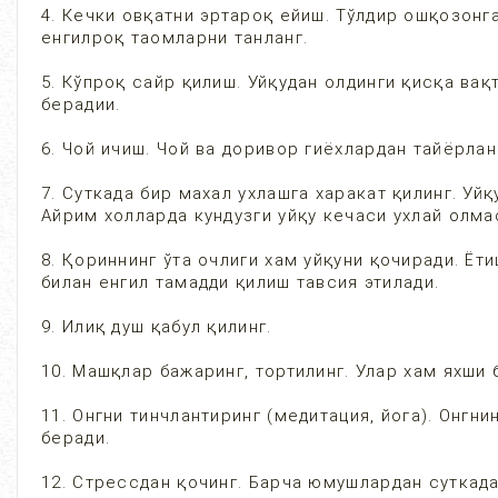
4. Кечки овқатни эртароқ ейиш. Тўлдир ошқозонг
енгилроқ таомларни танланг.
5. Кўпроқ сайр қилиш. Уйқудан олдинги қисқа ва
берадии.
6. Чой ичиш. Чой ва доривор гиёхлардан тайёрла
7. Суткада бир махал ухлашга харакат қилинг. Уй
Айрим холларда кундузги уйқу кечаси ухлай олма
8. Қориннинг ўта очлиги хам уйқуни қочиради. Ёт
билан енгил тамадди қилиш тавсия этилади.
9. Илиқ душ қабул қилинг.
10. Машқлар бажаринг, тортилинг. Улар хам яхши
11. Онгни тинчлантиринг (медитация, йога). Онгн
беради.
12. Стрессдан қочинг. Барча юмушлардан суткада 