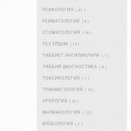
МАР 21, 2020
47201
ПСИХОЛОГИЯ
( 41 )
РЕВМАТОЛОГИЯ
( 8 )
ПОЛИАРТРИТ. ТУРЛАРИ.
ДАВОЛАШ....
СТОМАТОЛОГИЯ
( 18 )
СЕН 02, 2017
44665
ТЕЗ ЁРДАМ
( 13 )
ТИББИЁТ ЯНГИЛИКЛАРИ
( 7 )
ЮЗГА АЛЛЕРГИЯ ТОШИШИ.
УНИНГ САБАБЛАРИ ВА
ТИББИЙ ДИАГНОСТИКА
( 8 )
ТУРЛАРИ. ...
НОЯ 27, 2017
43371
ТОКСИКОЛОГИЯ
( 1 )
ТРАВМАТОЛОГИЯ
( 10 )
БАЧАДОН МИОМАСИ,
САБАБЛАРИ, БЕЛГИЛАРИ ВА
УРОЛОГИЯ
( 22 )
ДАВОЛАШ. ...
АПР 25, 2018
43370
ФАРМАКОЛОГИЯ
( 13 )
ФЛЕБОЛОГИЯ
( 2 )
ҚОРИН ДАМ БЎЛИШИ