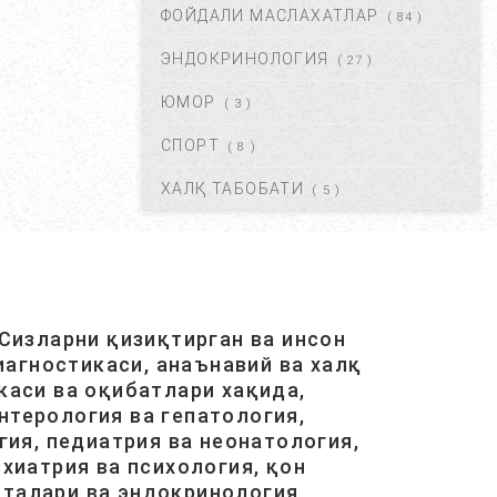
САБАБЛАРИ ВА УНДАН
ФОЙДАЛИ МАСЛАХАТЛАР
( 84 )
ҚУТУЛИШ ЙЎЛЛАРИ....
ИЮЛ 16, 2021
42679
ЭНДОКРИНОЛОГИЯ
( 27 )
ЮМОР
( 3 )
КРАПИВНИЦА – ЭШАК ЕМИ –
АЛЛЕРГИК ТОШМАЛАР...
СПОРТ
( 8 )
АВГ 20, 2017
42112
ХАЛҚ ТАБОБАТИ
( 5 )
ЮРАК ИШЕМИЯСИ НИМА.
САБАБЛАРИ, БЕЛГИЛАРИ,
ДАВОЛАШ....
АВГ 20, 2017
40476
Сизларни қизиқтирган ва инсон
агностикаси, анаънавий ва халқ
ОСТЕОХОНДРОЗ НИМА,
САБАБЛАРИ, ТУРЛАРИ,
каси ва оқибатлари хақида,
АСОРАТЛАРИ. ...
нтерология ва гепатология,
АВГ 21, 2017
40424
ия, педиатрия ва неонатология,
хиатрия ва психология, қон
италари ва эндокринология,
ГАЙМОРИТ, БЕЛГИЛАРИ ВА