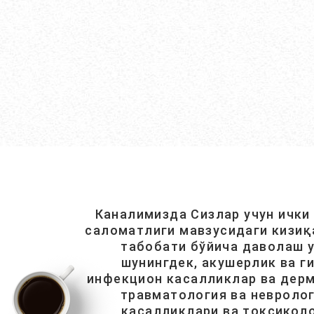
Каналимизда Сизлар учун ички
саломатлиги мавзусидаги кизиқ
табобати бўйича даволаш у
шунингдек, акушерлик ва г
инфекцион касалликлар ва дерм
травматология ва невролог
касалликлари ва токсиколо