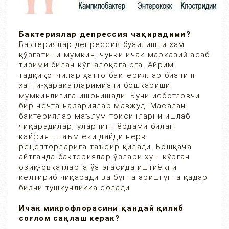
Бактериялар депрессия чақирадими?
Бактериялар депрессив бузилишни ҳам
қўзғатиши мумкин, чунки ичак марказий асаб
тизими билан кўп алоқага эга. Айрим
тадқиқотчилар ҳатто бактериялар бизнинг
хатти-ҳаракатларимизни бошқариши
мумкинлигига ишонишади. Буни исботловчи
бир нечта назариялар мавжуд. Масалан,
бактериялар маълум токсинларни ишлаб
чиқарадилар, уларнинг ёрдами билан
кайфият, таъм ёки дайди нерв
рецепторларига таъсир қилади. Бошқача
айтганда бактериялар ўзлари хуш кўрган
озиқ-овқатларга ўз эгасида иштиёқни
келтириб чиқаради ва бунга эришгунга қадар
бизни тушкунликка солади.
Ичак микрофлорасини қандай қилиб
соғлом сақлаш керак?