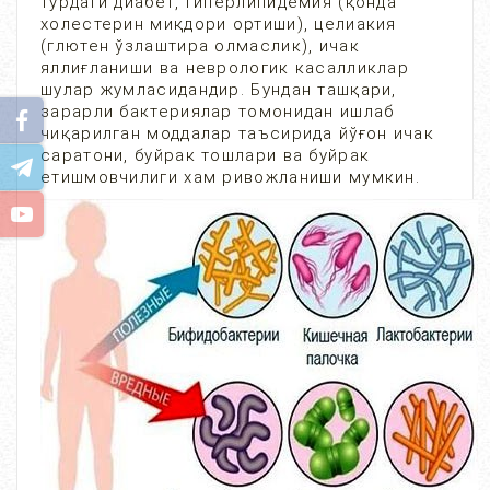
турдаги диабет, гиперлипидемия (қонда
холестерин миқдори ортиши), целиакия
(глютен ўзлаштира олмаслик), ичак
яллиғланиши ва неврологик касалликлар
шулар жумласидандир. Бундан ташқари,
зарарли бактериялар томонидан ишлаб
чиқарилган моддалар таъсирида йўғон ичак
саратони, буйрак тошлари ва буйрак
етишмовчилиги хам ривожланиши мумкин.