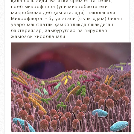
қила бошлайди. Ва икки ярим ёшга келиб,
ноёб микрофлора (уни микробиота ёки
микробиома деб ҳам аталади) шаклланади.
Микрофлора - бу ўз эгаси (яъни одам) билан
ўзаро манфаатли ҳамкорликда яшайдиган
бактериялар, замбуруғлар ва вируслар
жамоаси хисобланади.