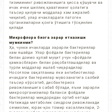
тизимининг ривожланишига ҳисса қўшувчи ва
ичак ички шиллиқ қаватининг ҳолатига
таъсир қилувчи моддалар хам ажралиб
чиқилиб, улар ичаклардаги патоген
организмларни қонга ўтишига тўсқинлик
қилади.
Микрофлора бизга зарар етказиши
мумкинми?
Ҳа, чунки ичакларда зарарли бактериялар
хам яшайди. Улар фойдали бактериялар
билан доимо қулай муҳит учун «фойдали
ҳамкасблари» билан рақобатлашадилар ва
турли моддалар ишлаб чиқарадилар.
Носоғлом овқатланиш ёки антибиотиклар
ичакдаги бактериялар мувозанатига салбий
таъсир кўрсатиб, дисбактериоз
ривожланишига сабаб бўлади, яъни зарарли
микроорганизмлар баланси фойдали
бактериялар миқдоридан ортиб кетади.
Натижада метаболик синдром ривожланади:
семизлик, юрак-қон томир касалликлари, 2-