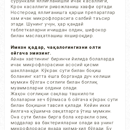
сурункали яллиғланишли ичак касаллиги,
Крон касаллиги ривожланиш хавфи ортади.
Ностероид яллиғанишга қарши препаратлар
хам ичак микрофлорасига салбий таъсир
этади. Шунинг учун, ҳар қандай
таблеткаларни ичишдан олдин, шифокор
билан маслаҳатлашиш яхшироқдир.
Имкон қадар, чақалоғингизни олти
ойгача эмизинг.
Айнан хаётининг биринчи йилида болаларда
ичак микрофлорасини асосий қисми
шаклланади. Кўкрак сути билан боқиш
боланинг катта ёшга борганда дуч келиши
мумкин бўлган соғлиғи билан боғлиқ
муаммоларни олдини олади.
Жаҳон соғлиқни сақлаш ташкилоти
болаларни хеч бўлмаса 6 ойгача кўкрак сути
билан боқишни тавсия қилади. Кейин икки
йилгача қўшимча овқатларга ўтиш мумкин.
Она сути билан бирга бола керакли озиқ
моддалар ва бактерияларни олади ва унинг
микрофлораси янада хилма-хил бўлади. Бу