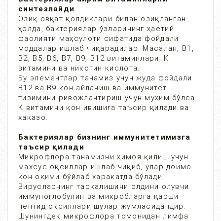
синтезлайди
Озиқ-овқат қолдиқлари билан озиқланган
ҳолда, бактериялар ўзларининг ҳаётий
фаолияти маҳсулоти сифатида фойдали
моддалар ишлаб чиқарадилар. Масалан, B1,
B2, B5, B6, B7, B9, B12 витаминлари, К
витамини ва никотин кислота.
Бу элементлар танамиз учун жуда фойдали.
В12 ва В9 қон айланиш ва иммунитет
тизимини ривожлантириш учун муҳим бўлса,
К витамини қон ивишига таъсир қилади ва
хаказо.
Бактериялар бизнинг иммунитетимизга
таъсир қилади
Микрофлора танамизни ҳимоя қилиш учун
махсус оқсиллар ишлаб чиқиб, улар доимо
қон оқими бўйлаб харакатда бўлади.
Вирусларнинг тарқалишини олдини олувчи
иммуноглобулин ва микробларга қарши
пептид оқсиллари шулар жумласидандир.
Шунингдек микрофлора томонидан лимфа