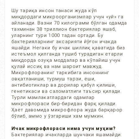
Шу тариқа инсон танаси жуда кўп
миқдордаги микроорганизмлар учун «уй» га
айланади. Вазни 70 килограмм бўлган одамда
тахминан 38 триллион бактериялар яшаб,
уларнинг тури 1000 тадан ортади. Бу
бактерияларнинг аксарияти йўғон ичакда
яшайди. Негаки бу ичак шиллиқ қаватида биз
истеъмол қилганда тушиб турадиган етарли
миқдорда озуқа моддалар ва кўпайиш учун
қулай иссиқ ва нам шароит мавжуд.
Микрофлоранинг таркибига инсоннинг
овқатланиши, турмуш тарзи, ёши,
антибиотиклар ва дорилар қабул қилиши,
генетикаси ва саломатлиги таъсир қилади.
Турли мамлакатлардаги одамлар
микрофлораси бир-биридан фарқ қилади.
Ҳаёт давомида микрофлора жуда барқарор
бўлиб, аммо у ўзгариши хам мумкин.
Ичак микрофлораси нима учун муҳим?
Бактериялар ичакларда шунчаки яшамайди: