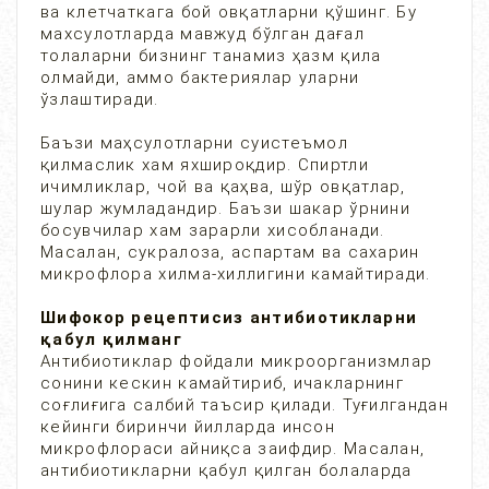
ва клетчаткага бой овқатларни қўшинг. Бу
махсулотларда мавжуд бўлган дағал
толаларни бизнинг танамиз ҳазм қила
олмайди, аммо бактериялар уларни
ўзлаштиради.
Баъзи маҳсулотларни суистеъмол
қилмаслик хам яхшироқдир. Спиртли
ичимликлар, чой ва қаҳва, шўр овқатлар,
шулар жумладандир. Баъзи шакар ўрнини
босувчилар хам зарарли хисобланади.
Масалан, сукралоза, аспартам ва сахарин
микрофлора хилма-хиллигини камайтиради.
Шифокор рецептисиз антибиотикларни
қабул қилманг
Антибиотиклар фойдали микроорганизмлар
сонини кескин камайтириб, ичакларнинг
соғлиғига салбий таъсир қилади. Туғилгандан
кейинги биринчи йилларда инсон
микрофлораси айниқса заифдир. Масалан,
антибиотикларни қабул қилган болаларда