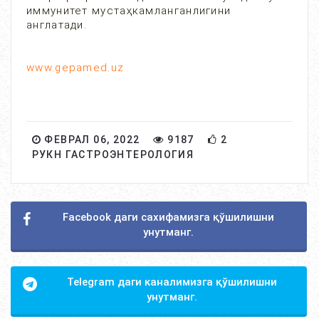
иммунитет мустаҳкамланганлигини
англатади.
www.gepamed.uz
ФЕВРАЛ 06, 2022
9187
2
РУКН ГАСТРОЭНТЕРОЛОГИЯ
Facebook даги сахифамизга қўшилишни
унутманг.
Telegram даги каналимизга қўшилишни
унутманг.