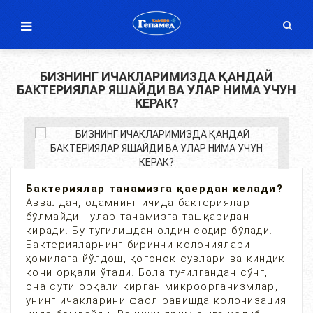
БИЗНИНГ ИЧАКЛАРИМИЗДА ҚАНДАЙ
БАКТЕРИЯЛАР ЯШАЙДИ ВА УЛАР НИМА УЧУН
КЕРАК?
Бактериялар танамизга қаердан келади?
Аввалдан, одамнинг ичида бактериялар
бўлмайди - улар танамизга ташқаридан
киради. Бу туғилишдан олдин содир бўлади.
Бактерияларнинг биринчи колониялари
ҳомилага йўлдош, қоғоноқ сувлари ва киндик
қони орқали ўтади. Бола туғилгандан сўнг,
она сути орқали кирган микроорганизмлар,
унинг ичакларини фаол равишда колонизация