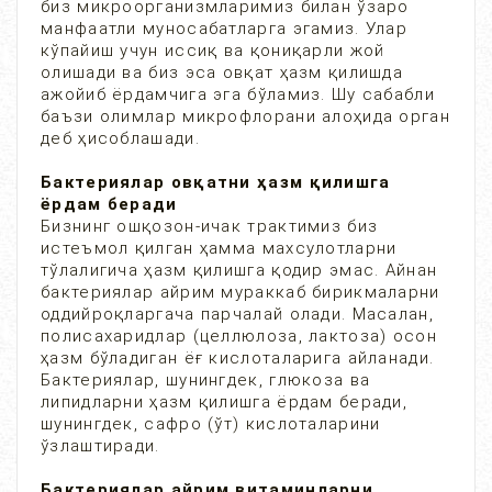
биз микроорганизмларимиз билан ўзаро
манфаатли муносабатларга эгамиз. Улар
кўпайиш учун иссиқ ва қониқарли жой
олишади ва биз эса овқат ҳазм қилишда
ажойиб ёрдамчига эга бўламиз. Шу сабабли
баъзи олимлар микрофлорани алоҳида орган
деб ҳисоблашади.
Бактериялар овқатни ҳазм қилишга
ёрдам беради
Бизнинг ошқозон-ичак трактимиз биз
истеъмол қилган ҳамма махсулотларни
тўлалигича ҳазм қилишга қодир эмас. Айнан
бактериялар айрим мураккаб бирикмаларни
оддийроқларгача парчалай олади. Масалан,
полисахаридлар (целлюлоза, лактоза) осон
ҳазм бўладиган ёғ кислоталарига айланади.
Бактериялар, шунингдек, глюкоза ва
липидларни ҳазм қилишга ёрдам беради,
шунингдек, сафро (ўт) кислоталарини
ўзлаштиради.
Бактериялар айрим витаминларни