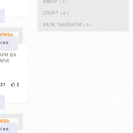
ЮМОР
( 3 )
КРАПИВНИЦА – ЭШАК ЕМИ –
АЛЛЕРГИК ТОШМАЛАР...
СПОРТ
( 8 )
АВГ 20, 2017
42120
ХАЛҚ ТАБОБАТИ
( 5 )
ЮРАК ИШЕМИЯСИ НИМА.
САБАБЛАРИ, БЕЛГИЛАРИ,
ОГИЯ
ДАВОЛАШ....
АРИ ВА
АВГ 20, 2017
40481
АРИ.
ОСТЕОХОНДРОЗ НИМА,
САБАБЛАРИ, ТУРЛАРИ,
АСОРАТЛАРИ. ...
21
2
АВГ 21, 2017
40426
ГАЙМОРИТ, БЕЛГИЛАРИ ВА
ТУРЛАРИ. ...
АВГ 20, 2017
38587
ОГИЯ