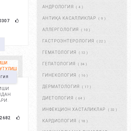
АНДРОЛОГИЯ
АВГ 22, 2017
83716
( 4 )
АНТИҚА КАСАЛЛИКЛАР
( 9 )
0307
ХОМИЛА МУДДАТИНИ
АНИҚЛАШНИНГ ҚАНДАЙ
АЛЛЕРГОЛОГИЯ
( 10 )
УСУЛЛАР БОР?...
АВГ 22, 2017
77425
ГАСТРОЭНТЕРОЛОГИЯ
( 22 )
ГЕМАТОЛОГИЯ
( 12 )
ЧАП ҚОРИН СОХАСИ НИМА
САБАБДАН ОҒРИЙДИ? ...
ГЕПАТОЛОГИЯ
( 34 )
НОЯ 13, 2017
64171
ГИНЕКОЛОГИЯ
( 16 )
ОГИЯ
ДЕРМАТОЛОГИЯ
( 17 )
ИШИ
БОШ МИЯ САРАТОНИНИ
НДАН
БИРИНЧИ БЕЛГИЛАРИ. ...
ДИЕТОЛОГИЯ
( 64 )
РИ.
НОЯ 24, 2017
60935
ИНФЕКЦИОН ХАСТАЛИКЛАР
( 32 )
2682
КАРДИОЛОГИЯ
( 18 )
БОШ ОҒРИШИ. УНИНГ
САБАБЛАРИ ВА ДАВОЛАШ. ...