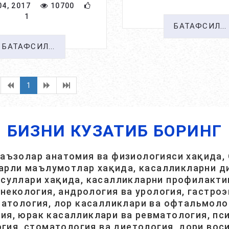
4, 2017
10700
1
БАТАФСИЛ...
БАТАФСИЛ...
1
БИЗНИ КУЗАТИБ БОРИНГ
 аъзолар анатомия ва физиологияси хақида, 
арли маълумотлар хақида, касалликларни ди
суллари хақида, касалликларни профилакти
инекология, андрология ва урология, гастроэ
атология, лор касалликлари ва офтальмолог
ия, юрак касалликлари ва ревматология, пси
гия, стоматология ва диетология, дори вос