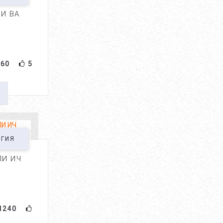
ГЕМАНГИОМА НИМА? ...
И ВА
ОКТ 31, 2017
38123
60
5
КИНДИКДАН СУВ
КЕЛИШИНИНГ САБАБИ
НИМА?...
АВГ 17, 2017
37447
ҚОВОҚ УЧГАНДА НИМА
ҚИЛИШ КЕРАК?...
ОГИЯ
МАЙ 29, 2018
37221
ЛИ ИЧ
БОЛАЛАРДА СИЙДИК ТУТА
ОЛМАСЛИК (ЭНУРЕЗ) НИ
ДАВОЛАШ ...
1240
ОКТ 19, 2017
36621