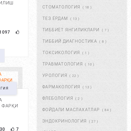
ҚИЛИШ
ДАВОЛАШ....
СТОМАТОЛОГИЯ
( 18 )
СЕН 02, 2017
44667
ТЕЗ ЁРДАМ
( 13 )
ТИББИЁТ ЯНГИЛИКЛАРИ
( 7 )
1097
БАЧАДОН МИОМАСИ,
САБАБЛАРИ, БЕЛГИЛАРИ ВА
ТИББИЙ ДИАГНОСТИКА
( 8 )
ДАВОЛАШ. ...
АПР 25, 2018
43373
ТОКСИКОЛОГИЯ
( 1 )
ТРАВМАТОЛОГИЯ
( 10 )
ЮЗГА АЛЛЕРГИЯ ТОШИШИ.
УНИНГ САБАБЛАРИ ВА
УРОЛОГИЯ
( 22 )
ТУРЛАРИ. ...
НОЯ 27, 2017
43373
ФАРМАКОЛОГИЯ
( 13 )
ОГИЯ
ФЛЕБОЛОГИЯ
( 2 )
А
ҚОРИН ДАМ БЎЛИШИ
 ФАРҚИ
САБАБЛАРИ ВА УНДАН
ФОЙДАЛИ МАСЛАХАТЛАР
( 84 )
ҚУТУЛИШ ЙЎЛЛАРИ....
ИЮЛ 16, 2021
42682
ЭНДОКРИНОЛОГИЯ
( 27 )
30
7