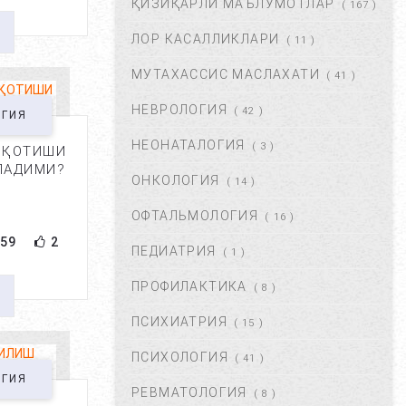
ҚИЗИҚАРЛИ МАЪЛУМОТЛАР
( 167 )
ФЕВ 06, 2018
59822
ЛОР КАСАЛЛИКЛАРИ
( 11 )
МУТАХАССИС МАСЛАХАТИ
ХОМИЛАДОРЛИКДА БОЛА
( 41 )
ТУШИШИ ХАВФИ.
НЕВРОЛОГИЯ
БЕЛГИЛАРИ ВА
( 42 )
ОГИЯ
САБАБЛАРИ....
НЕОНАТАЛОГИЯ
( 3 )
 ҚОТИШИ
АВГ 17, 2017
52866
ЛАДИМИ?
ОНКОЛОГИЯ
( 14 )
БОЛАНГИЗДА БИТ ПАЙДО
БЎЛДИ. НИМА ҚИЛМОҚ
ОФТАЛЬМОЛОГИЯ
( 16 )
КЕРАК? ...
59
2
ПЕДИАТРИЯ
( 1 )
ОКТ 01, 2017
47344
ПРОФИЛАКТИКА
( 8 )
БЎЙИН ЛИМФА ТУГУНЛАРИ
НЕГА КАТТАЛАШАДИ?...
ПСИХИАТРИЯ
( 15 )
МАР 21, 2020
47205
ПСИХОЛОГИЯ
( 41 )
ОГИЯ
РЕВМАТОЛОГИЯ
( 8 )
ПОЛИАРТРИТ. ТУРЛАРИ.