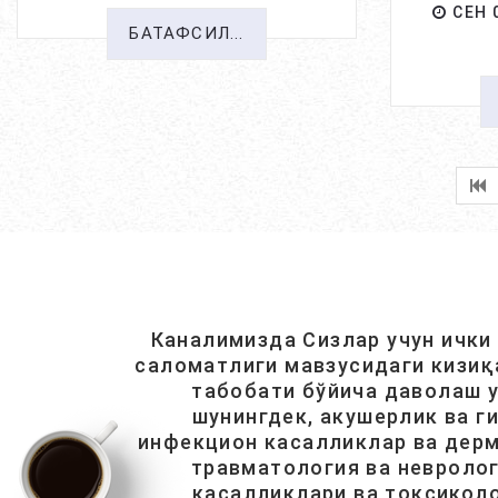
СЕН 0
БАТАФСИЛ...
Каналимизда Сизлар учун ички
саломатлиги мавзусидаги кизиқ
табобати бўйича даволаш у
шунингдек, акушерлик ва г
инфекцион касалликлар ва дерм
травматология ва невролог
касалликлари ва токсиколо