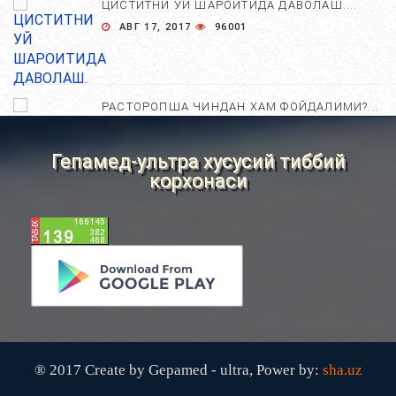
ЦИСТИТНИ УЙ ШАРОИТИДА ДАВОЛАШ....
АВГ 17, 2017
96001
РАСТОРОПША ЧИНДАН ХАМ ФОЙДАЛИМИ?...
АПР 25, 2021
84682
Гепамед-ультра хусусий тиббий
корхонаси
ХОМИЛА ЖИНСИНИ АНИҚЛАШНИНГ
НОСТАНДАРТ УСУЛЛАРИ....
АВГ 22, 2017
83718
ХОМИЛА МУДДАТИНИ АНИҚЛАШНИНГ
ҚАНДАЙ УСУЛЛАР БОР?...
АВГ 22, 2017
77425
® 2017 Create by Gepamed - ultra, Power by:
sha.uz