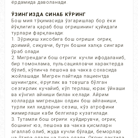
ёрдамида даволанади.
ЎЗИНГИЗДА СИНАБ КЎРИНГ
Бош мия тўқимасида ўзгаришлар бор ёки
йўқлигига қараб бош оғришининг қуйидаги
турлари фарқланади:
1. Зўриқиш хисобига бош оғриши: оғриқ
доимий, сиқувчи, бутун бошни халқа сингари
ўраб олади.
2. Мигрендаги бош оғриги: кучли ифодаланиб,
бир томонлама, пульсацияловчи характерда
бўлиб, кўпинча пешона ва чакка сохасида
жойлашади. Мигрен пайтида пациентда
шунингдек, ёруғлик ва товушга бўлган
сезгирлик кучайиб, кўп терлаш, юрак ўйнаши
ва кўнгил айниши билан келади. Айрим
холларда мигрендан олдин бош айланиши,
турли хил хидларни сезиш, кўз атрофини
жимирлаши каби белгилар кузатилади.
3. Тутамли бош оғриғи: куйдирувчи, оғриқ
бошнинг юз, пешона ва чакка қисмларн
эгаллаб олиб, жуда кучли бўлади, беморлар
на ўтира олади на тура олади. Оғриқ вақтида