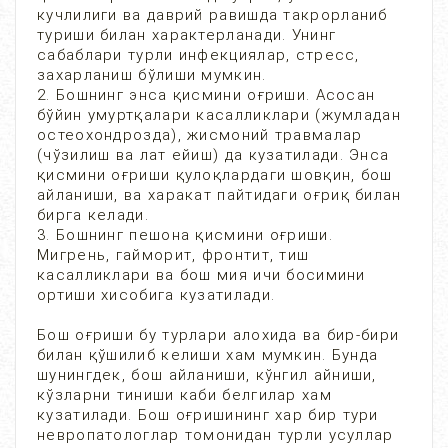
кучлилиги ва даврий равишда такрорланиб
туриши билан характерланади. Унинг
сабаблари турли инфекциялар, стресс,
захарланиш бўлиши мумкин.
2. Бошнинг энса қисмини оғриши. Асосан
бўйин умуртқалари касалликлари (жумладан
остеохондрозда), жисмоний травмалар
(чўзилиш ва лат ейиш) да кузатилади. Энса
қисмини оғриши қулоқлардаги шовқин, бош
айланиши, ва харакат пайтидаги оғриқ билан
бирга келади.
3. Бошнинг пешона қисмини оғриши.
Мигрень, гайморит, фронтит, тиш
касалликлари ва бош мия ичи босимини
ортиши хисобига кузатилади.
Бош оғриши бу турлари алохида ва бир-бири
билан қўшилиб келиши хам мумкин. Бунда
шунингдек, бош айланиши, кўнгил айниши,
кўзларни тиниши каби белгилар хам
кузатилади. Бош оғришининг хар бир тури
невропатологлар томонидан турли усуллар