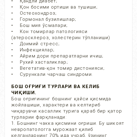
• Қандли диабет;
• Қон босими ортиши ва тушиши;
• Остеохондроз;
• Гормонал бузилишлар;
• Бош мия ўсмалари;
• Кон томирлар патологияси
(атеросклероз, холестерин тўпланиши)
• Доимий стресс;
• Инфекциялар;
• Айрим дори препаратларни ичиш;
• Рухий хасталиклар;
• Вегетатив-қон томир дистонияси;
• Сурункали чарчаш синдроми.
БОШ ОҒРИҒИ ТУРЛАРИ ВА КЕЛИБ
ЧИҚИШИ.
Бош оғриғининг бошнинг қайси қисмида
жойлашиши, характери ва келтириб
чиқарувчи касаллик турига қараб бир қатор
турларии фарқланади:
1. Бошнинг чакка қисмини оғриши. Бу шикоят
невропатологга мурожаат қилиб
қелганларнинг 70% ида учраб, ўзининг