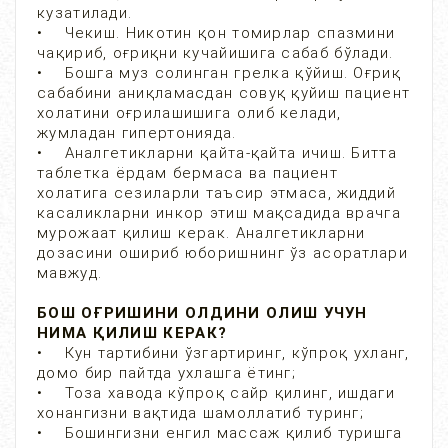
кузатилади.
• Чекиш. Никотин қон томирлар спазмини
чақириб, оғриқни кучайишига сабаб бўлади.
• Бошга муз солинган грелка қўйиш. Оғриқ
сабабини аниқламасдан совуқ қуйиш пациент
холатини оғрилашишига олиб келади,
жумладан гипертонияда.
• Аналгетикларни қайта-қайта ичиш. Битта
таблетка ёрдам бермаса ва пациент
холатига сезиларли таъсир этмаса, жиддий
касаликларни инкор этиш мақсадида врачга
мурожаат қилиш керак. Аналгетикларни
дозасини ошириб юборишнинг ўз асоратлари
мавжуд.
БОШ ОҒРИШИНИ ОЛДИНИ ОЛИШ УЧУН
НИМА ҚИЛИШ КЕРАК?
• Кун тартибини ўзгартиринг, кўпроқ ухланг,
домо бир пайтда ухлашга ётинг;
• Тоза хавода кўпроқ сайр қилинг, ишдаги
хонангизни вақтида шамоллатиб туринг;
• Бошингизни енгил массаж қилиб туришга