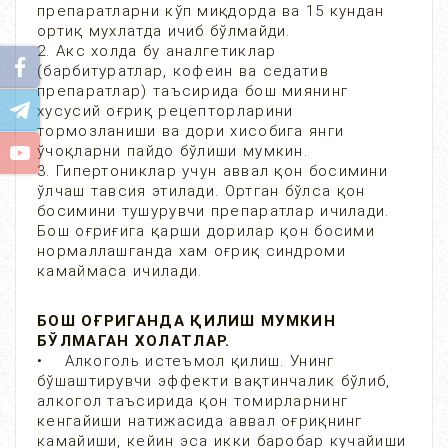
препаратларни кўп миқдорда ва 15 кундан
ортиқ мухлатда ичиб бўлмайди.
2. Акс холда бу аналгетиклар
(барбитуратлар, кофеин ва седатив
препаратлар) таъсирида бош миянинг
хусусий оғриқ рецепторларини
тормозланиши ва дори хисобига янги
ўчоқларни пайдо бўлиши мумкин.
3. Гипертониклар учун аввал қон босимини
ўлчаш тавсия этилади. Ортган бўлса қон
босимини тушурувчи препаратлар ичилади.
Бош оғриғига қарши дорилар қон босими
нормаллашганда хам оғриқ синдроми
камаймаса ичилади.
БОШ ОҒРИГАНДА ҚИЛИШ МУМКИН
БЎЛМАГАН ХОЛАТЛАР.
• Алкоголь истеъмол қилиш. Унинг
бўшаштирувчи эффекти вақтинчалик бўлиб,
алкогол таъсирида қон томирларнинг
кенгайиши натижасида аввал оғриқнинг
камайиши, кейин эса икки баробар кучайиши