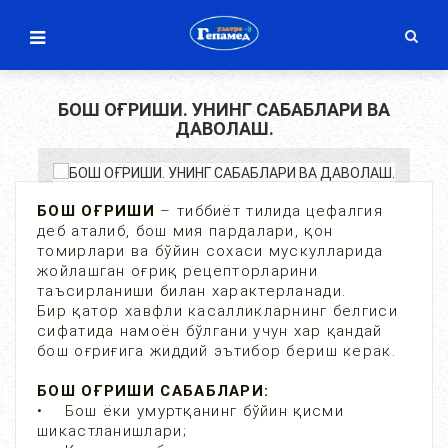
БОШ ОҒРИШИ. УНИНГ САБАБЛАРИ ВА
ДАВОЛАШ.
БОШ ОҒРИШИ
– тиббиёт тилида цефалгия
деб аталиб, бош мия пардалари, қон
томирлари ва бўйин сохаси мускулларида
жойлашган оғриқ рецепторларини
таъсирланиши билан характерланади.
Бир қатор хавфли касалликларнинг белгиси
сифатида намоён бўлгани учун хар қандай
бош оғриғига жиддий эътибор бериш керак.
БОШ ОҒРИШИ САБАБЛАРИ:
• Бош ёки умуртқанинг бўйин қисми
шикастланишлари;