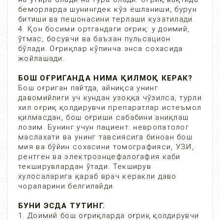
беморларда шунингдек кўз ёшланиши, бурун
битиши ва пешонасини терлаши кузатилади.
4. Қон босими ортгандаги оғриқ: у доимий,
ўтмас, босувчи ва баъзан пульсацион
бўлади. Оғриқлар кўпинча энса сохасида
жойлашади.
БОШ ОҒРИГАНДА НИМА ҚИЛМОҚ КЕРАК?
Бош оғриган пайтда, айниқса унинг
давомийлиги уч кундан узоққа чўзилса, турли
хил оғриқ қолдирувчи препаратлар истеъмол
қилмасдан, бош оғриши сабабини аниқлаш
лозим. Бунинг учун пациент: невропатолог
маслахати ва унинг тавсиясига биноан бош
мия ва бўйин сохасини томографияси, УЗИ,
рентген ва электроэнцефалогафия каби
текширувлардан ўтади. Текширув
хулосаларига қараб врач керакли даво
чораларини белгилайди.
БУНИ ЭСДА ТУТИНГ.
1. Доимий бош оғриқларда оғриқ қолдирувчи