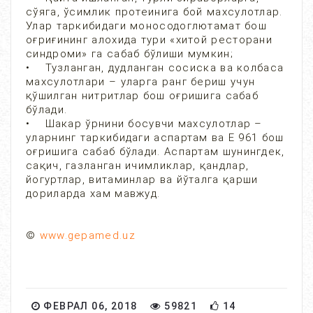
сўяга, ўсимлик протеинига бой махсулотлар.
Улар таркибидаги моносодоглютамат бош
оғриғининг алохида тури «хитой ресторани
синдроми» га сабаб бўлиши мумкин;
• Тузланган, дудланган сосиска ва колбаса
махсулотлари – уларга ранг бериш учун
қўшилган нитритлар бош оғришига сабаб
бўлади.
• Шакар ўрнини босувчи махсулотлар –
уларнинг таркибидаги аспартам ва Е 961 бош
оғришига сабаб бўлади. Аспартам шунингдек,
сақич, газланган ичимликлар, қандлар,
йогуртлар, витаминлар ва йўталга қарши
дориларда хам мавжуд.
©
www.gepamed.uz
ФЕВРАЛ 06, 2018
59821
14