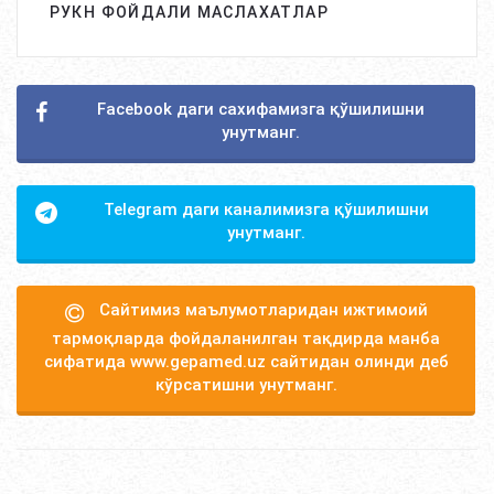
РУКН ФОЙДАЛИ МАСЛАХАТЛАР
Facebook даги сахифамизга қўшилишни
унутманг.
Telegram даги каналимизга қўшилишни
унутманг.
Сайтимиз маълумотларидан ижтимоий
тармоқларда фойдаланилган тақдирда манба
сифатида www.gepamed.uz сайтидан олинди деб
кўрсатишни унутманг.