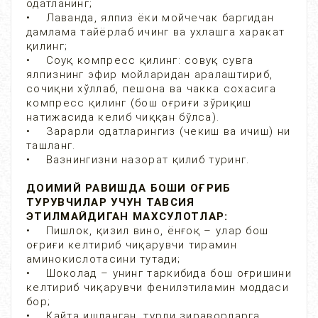
одатланинг;
• Лаванда, ялпиз ёки мойчечак баргидан
дамлама тайёрлаб ичинг ва ухлашга харакат
қилинг;
• Соуқ компресс қилинг: совуқ сувга
ялпизнинг эфир мойларидан аралаштириб,
сочиқни хўллаб, пешона ва чакка сохасига
компресс қилинг (бош оғриғи зўриқиш
натижасида келиб чиққан бўлса).
• Зарарли одатларингиз (чекиш ва ичиш) ни
ташланг.
• Вазнингизни назорат қилиб туринг.
ДОИМИЙ РАВИШДА БОШИ ОҒРИБ
ТУРУВЧИЛАР УЧУН ТАВСИЯ
ЭТИЛМАЙДИГАН МАХСУЛОТЛАР:
• Пишлок, қизил вино, ёнғоқ – улар бош
оғриғи келтириб чиқарувчи тирамин
аминокислотасини тутади;
• Шоколад – унинг таркибида бош оғришини
келтириб чиқарувчи фенилэтиламин моддаси
бор;
• Қайта ишланган, турли зираворларга,