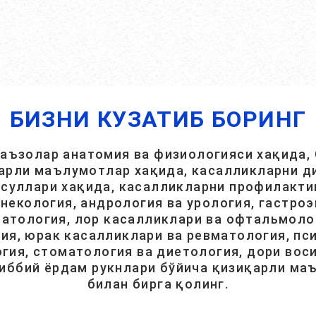
БИЗНИ КУЗАТИБ БОРИНГ
 аъзолар анатомия ва физиологияси хақида, 
арли маълумотлар хақида, касалликларни ди
суллари хақида, касалликларни профилакти
инекология, андрология ва урология, гастроэ
атология, лор касалликлари ва офтальмолог
ия, юрак касалликлари ва ревматология, пси
гия, стоматология ва диетология, дори вос
тиббий ёрдам рукнлари бўйича қизиқарли ма
билан бирга қолинг.