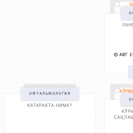
О
РАН
АВГ 2
ОФТАЛЬМОЛОГИЯ
О
КАТАРАКТА НИМА?
КЎР
САҚЛАШ