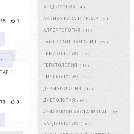
АНДРОЛОГИЯ
АВГ 22, 2017
83711
( 4 )
АНТИҚА КАСАЛЛИКЛАР
( 9 )
15
1
ХОМИЛА МУДДАТИНИ
АНИҚЛАШНИНГ ҚАНДАЙ
АЛЛЕРГОЛОГИЯ
( 10 )
УСУЛЛАР БОР?...
АВГ 22, 2017
77425
ГАСТРОЭНТЕРОЛОГИЯ
( 22 )
ГЕМАТОЛОГИЯ
( 12 )
ЧАП ҚОРИН СОХАСИ НИМА
ИЯ
САБАБДАН ОҒРИЙДИ? ...
ГЕПАТОЛОГИЯ
( 34 )
НОЯ 13, 2017
64165
ЛАР 1
ГИНЕКОЛОГИЯ
( 16 )
ДЕРМАТОЛОГИЯ
( 17 )
БОШ МИЯ САРАТОНИНИ
БИРИНЧИ БЕЛГИЛАРИ. ...
ДИЕТОЛОГИЯ
( 64 )
73
3
НОЯ 24, 2017
60934
ИНФЕКЦИОН ХАСТАЛИКЛАР
( 32 )
КАРДИОЛОГИЯ
( 18 )
БОШ ОҒРИШИ. УНИНГ
САБАБЛАРИ ВА ДАВОЛАШ. ...