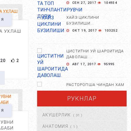
СЕН 27, 2017
104934
ХАЙЗ ЦИКЛИНИ
ИЯ
БУЗИЛИШИ...
А УХЛАШ
ОКТ 19, 2017
103252
ЦИСТИТНИ УЙ ШАРОИТИДА
ДАВОЛАШ....
20
2
АВГ 17, 2017
95995
РАСТОРОПША ЧИНДАН ХАМ
ФОЙДАЛИМИ?...
РУКНЛАР
АПР 25, 2021
84671
ИЯ
АКУШЕРЛИК
( 31 )
ХОМИЛА ЖИНСИНИ
РУВНИ
АНИҚЛАШНИНГ
АНАТОМИЯ
( 1 )
АБАБИ
НОСТАНДАРТ УСУЛЛАРИ....