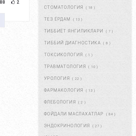
88
2
ДАВОЛАШ....
СТОМАТОЛОГИЯ
( 18 )
СЕН 02, 2017
44666
ТЕЗ ЁРДАМ
( 13 )
ТИББИЁТ ЯНГИЛИКЛАРИ
( 7 )
ЮЗГА АЛЛЕРГИЯ ТОШИШИ.
УНИНГ САБАБЛАРИ ВА
ТИББИЙ ДИАГНОСТИКА
( 8 )
ТУРЛАРИ. ...
НОЯ 27, 2017
43371
ТОКСИКОЛОГИЯ
( 1 )
ТРАВМАТОЛОГИЯ
( 10 )
БАЧАДОН МИОМАСИ,
САБАБЛАРИ, БЕЛГИЛАРИ ВА
УРОЛОГИЯ
( 22 )
ДАВОЛАШ. ...
АПР 25, 2018
43370
ФАРМАКОЛОГИЯ
( 13 )
ФЛЕБОЛОГИЯ
( 2 )
ҚОРИН ДАМ БЎЛИШИ
САБАБЛАРИ ВА УНДАН
ФОЙДАЛИ МАСЛАХАТЛАР
( 84 )
ҚУТУЛИШ ЙЎЛЛАРИ....
ИЮЛ 16, 2021
42679
ЭНДОКРИНОЛОГИЯ
( 27 )