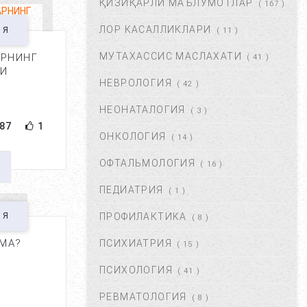
ҚИЗИҚАРЛИ МАЪЛУМОТЛАР
( 167 )
ФЕВ 06, 2018
59817
ЛОР КАСАЛЛИКЛАРИ
ИЯ
( 11 )
МУТАХАССИС МАСЛАХАТИ
АРНИНГ
ХОМИЛАДОРЛИКДА БОЛА
( 41 )
И
ТУШИШИ ХАВФИ.
НЕВРОЛОГИЯ
БЕЛГИЛАРИ ВА
( 42 )
САБАБЛАРИ....
НЕОНАТАЛОГИЯ
( 3 )
АВГ 17, 2017
52863
87
1
ОНКОЛОГИЯ
( 14 )
БОЛАНГИЗДА БИТ ПАЙДО
БЎЛДИ. НИМА ҚИЛМОҚ
ОФТАЛЬМОЛОГИЯ
( 16 )
КЕРАК? ...
ПЕДИАТРИЯ
( 1 )
ОКТ 01, 2017
47343
ИЯ
ПРОФИЛАКТИКА
( 8 )
БЎЙИН ЛИМФА ТУГУНЛАРИ
НЕГА КАТТАЛАШАДИ?...
МА?
ПСИХИАТРИЯ
( 15 )
МАР 21, 2020
47201
ПСИХОЛОГИЯ
( 41 )
РЕВМАТОЛОГИЯ
( 8 )
ПОЛИАРТРИТ. ТУРЛАРИ.