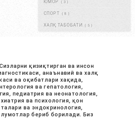
ЮМОР
( 3 )
КРАПИВНИЦА – ЭШАК ЕМИ –
АЛЛЕРГИК ТОШМАЛАР...
СПОРТ
( 8 )
АВГ 20, 2017
42113
ХАЛҚ ТАБОБАТИ
( 5 )
ЮРАК ИШЕМИЯСИ НИМА.
САБАБЛАРИ, БЕЛГИЛАРИ,
ДАВОЛАШ....
АВГ 20, 2017
40477
Сизларни қизиқтирган ва инсон
агностикаси, анаънавий ва халқ
ОСТЕОХОНДРОЗ НИМА,
САБАБЛАРИ, ТУРЛАРИ,
каси ва оқибатлари хақида,
АСОРАТЛАРИ. ...
нтерология ва гепатология,
АВГ 21, 2017
40424
ия, педиатрия ва неонатология,
хиатрия ва психология, қон
италари ва эндокринология,
ГАЙМОРИТ, БЕЛГИЛАРИ ВА
ТУРЛАРИ. ...
ълумотлар бериб борилади. Биз
АВГ 20, 2017
38581