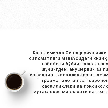
Каналимизда Сизлар учун ички
саломатлиги мавзусидаги кизиқ
табобати бўйича даволаш у
шунингдек, акушерлик ва г
инфекцион касалликлар ва дерм
травматология ва невролог
касалликлари ва токсиколо
мутахассис маслахати ва тез 