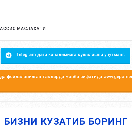
ХАССИС МАСЛАХАТИ
Telegram даги каналимизга қўшилишни унутманг.
а фойдаланилган тақдирда манба сифатида www.gepamed
БИЗНИ КУЗАТИБ БОРИНГ