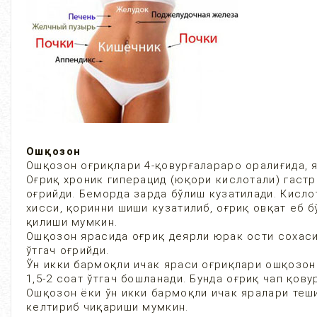
Ошқозон
Ошқозон оғриқлари 4-қовурғалараро оралиғида, 
Оғриқ хроник гиперацид (юқори кислотали) гастр
оғрийди. Беморда зарда бўлиш кузатилади. Кисло
хисси, қоринни шиши кузатилиб, оғриқ овқат еб 
қилиши мумкин.
Ошқозон ярасида оғриқ деярли юрак ости сохасид
ўтгач оғрийди.
Ўн икки бармоқли ичак яраси оғриқлари ошқозон 
1,5-2 соат ўтгач бошланади. Бунда оғриқ чап қову
Ошқозон ёки ўн икки бармоқли ичак яралари теш
келтириб чиқариши мумкин.