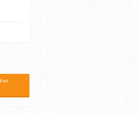
ЭНДОМЕТРИОЗ. ТУРЛАРИ.
БЕЛГИЛАРИ. АСОРАТЛАРИ.
...
НОЯ 26, 2017
36023
ТАНА ХАРОРАТИНИ ТУШИБ
КЕТИШИ ХАВФЛИМИ?...
ЯНВ 12, 2020
35655
.uz
БУРУНДАН ҚОН КЕТИШИ.
САБАБЛАРИ, БЕЛГИЛАРИ,
ДАВОЛАШ. ...
ЯНВ 28, 2018
35141
БОШ АЙЛАНИШИ ВА КЎНГИЛ
АЙНИШИ САБАБИ НИМА?...
СЕН 02, 2017
34148