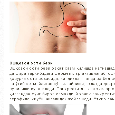
Ошқозон ости бези
Ошқозон ости бези овқат хазм қилишда қатнашад
да шира таркибидаги ферментлар активланиб, ошқ
қовурға ости сохасида, киндикдан чапда ва бел 
ва ўтиб кетмайдиган кўнгил айниши, ахлатда дея
сурилиши кузатилади. Панкреатитдаги оғриқлар 
қилгандан сўнг бироз камаяди. Хроник панкреати
атрофида, «қуёш чигалида» жойлашади. Ўткир пан