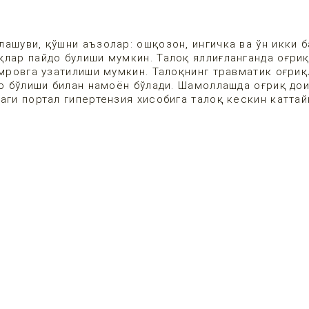
ашуви, қўшни аъзолар: ошқозон, ингичка ва ўн икки 
лар пайдо булиши мумкин. Талоқ яллиғланганда оғриқ
ўмровга узатилиши мумкин. Талоқнинг травматик оғриқ
до бўлиши билан намоён бўлади. Шамоллашда оғриқ до
аги портал гипертензия хисобига талоқ кескин каттай