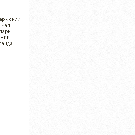
ГЕМАНГИОМА НИМА? ...
ОКТ 31, 2017
38120
бармоқли
 чап
лари –
имий
КИНДИКДАН СУВ
ганда
КЕЛИШИНИНГ САБАБИ
НИМА?...
АВГ 17, 2017
37443
ҚОВОҚ УЧГАНДА НИМА
ҚИЛИШ КЕРАК?...
МАЙ 29, 2018
37219
БОЛАЛАРДА СИЙДИК ТУТА
ОЛМАСЛИК (ЭНУРЕЗ) НИ
ДАВОЛАШ ...
ОКТ 19, 2017
36617