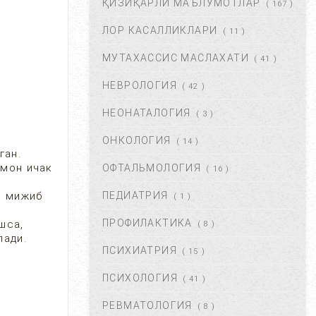
ҚИЗИҚАРЛИ МАЪЛУМОТЛАР
( 167 )
ФЕВ 06, 2018
59817
ЛОР КАСАЛЛИКЛАРИ
( 11 )
МУТАХАССИС МАСЛАХАТИ
ХОМИЛАДОРЛИКДА БОЛА
( 41 )
ТУШИШИ ХАВФИ.
НЕВРОЛОГИЯ
БЕЛГИЛАРИ ВА
( 42 )
САБАБЛАРИ....
НЕОНАТАЛОГИЯ
( 3 )
АВГ 17, 2017
52863
ОНКОЛОГИЯ
( 14 )
БОЛАНГИЗДА БИТ ПАЙДО
ган.
БЎЛДИ. НИМА ҚИЛМОҚ
имон ичак
ОФТАЛЬМОЛОГИЯ
( 16 )
КЕРАК? ...
, мижиб
ПЕДИАТРИЯ
( 1 )
ОКТ 01, 2017
47343
ПРОФИЛАКТИКА
шса,
( 8 )
БЎЙИН ЛИМФА ТУГУНЛАРИ
лади.
НЕГА КАТТАЛАШАДИ?...
ПСИХИАТРИЯ
( 15 )
МАР 21, 2020
47201
ПСИХОЛОГИЯ
( 41 )
РЕВМАТОЛОГИЯ
( 8 )
ПОЛИАРТРИТ. ТУРЛАРИ.