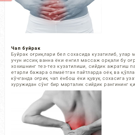
Чап буйрак
Буйрак оғриқлари бел сохасида кузатилиб, улар 
учун иссиқ ванна ёки енгил массаж орқали бу оғ
хохишнинг тез-тез кузатилиши, сийдик ажратиш п
етарли бажара олмаётган пайтларда оёқ ва қўлла
кўчганда оғриқ чап ёнбош ёки қувуқ сохасига уза
хуружидан сўнг бир марталик сийдик рангининг қ