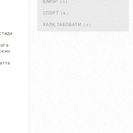
ЮМОР
( 3 )
КРАПИВНИЦА – ЭШАК ЕМИ –
АЛЛЕРГИК ТОШМАЛАР...
СПОРТ
( 8 )
АВГ 20, 2017
42114
ХАЛҚ ТАБОБАТИ
( 5 )
стида
ЮРАК ИШЕМИЯСИ НИМА.
САБАБЛАРИ, БЕЛГИЛАРИ,
сига
ДАВОЛАШ....
скин
АВГ 20, 2017
40477
атта
ОСТЕОХОНДРОЗ НИМА,
САБАБЛАРИ, ТУРЛАРИ,
АСОРАТЛАРИ. ...
АВГ 21, 2017
40424
ГАЙМОРИТ, БЕЛГИЛАРИ ВА
ТУРЛАРИ. ...
АВГ 20, 2017
38581