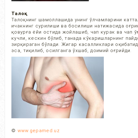
Талоқ
Талоқнинг шамоллашида унинг ўлчамларини каттал
ичакнинг сурилиши ва босилиши натижасида оғриқ
қовурға ёйи остида жойлашиб, чап курак ва чап 
кучли, кескин бўлиб, танада кўкаришларнинг пай
зирқираган бўлади. Жигар касалликлари оқибатид
эса, тиқилиб, осилганга ўхшаб, доимий оғрийди.
©
www.gepamed.uz