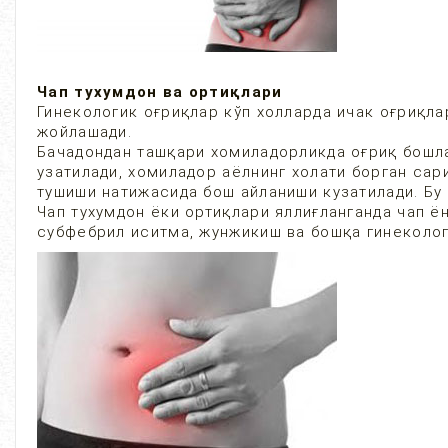
Чап тухумдон ва ортиқлари
Гинекологик оғриқлар кўп холларда ичак оғриқла
жойлашади.
Бачадондан ташқари хомиладорликда оғриқ бошлан
узатилади, хомиладор аёлнинг холати борган сар
тушиши натижасида бош айланиши кузатилади. Бу
Чап тухумдон ёки ортиқлари яллиғланганда чап ё
субфебрил иситма, жунжикиш ва бошқа гинеколог