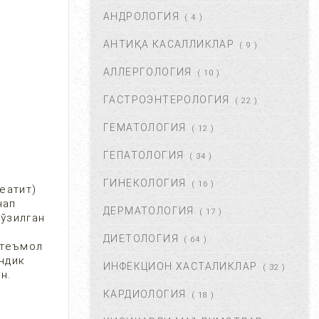
АНДРОЛОГИЯ
АВГ 22, 2017
83712
( 4 )
АНТИҚА КАСАЛЛИКЛАР
( 9 )
ХОМИЛА МУДДАТИНИ
АНИҚЛАШНИНГ ҚАНДАЙ
АЛЛЕРГОЛОГИЯ
( 10 )
УСУЛЛАР БОР?...
АВГ 22, 2017
77425
ГАСТРОЭНТЕРОЛОГИЯ
( 22 )
ГЕМАТОЛОГИЯ
( 12 )
ЧАП ҚОРИН СОХАСИ НИМА
САБАБДАН ОҒРИЙДИ? ...
ГЕПАТОЛОГИЯ
( 34 )
НОЯ 13, 2017
64166
ГИНЕКОЛОГИЯ
( 16 )
еатит)
чап
ДЕРМАТОЛОГИЯ
( 17 )
БОШ МИЯ САРАТОНИНИ
чўзилган
БИРИНЧИ БЕЛГИЛАРИ. ...
ДИЕТОЛОГИЯ
( 64 )
стеъмол
НОЯ 24, 2017
60934
ндик
ИНФЕКЦИОН ХАСТАЛИКЛАР
( 32 )
н.
КАРДИОЛОГИЯ
( 18 )
БОШ ОҒРИШИ. УНИНГ
САБАБЛАРИ ВА ДАВОЛАШ. ...