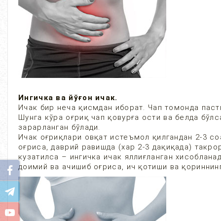
Ингичка ва йўғон ичак.
Ичак бир неча қисмдан иборат. Чап томонда паст
Шунга кўра оғриқ чап қовурға ости ва белда бўл
зарарланган бўлади.
Ичак оғриқлари овқат истеъмол қилгандан 2-3 со
оғриса, даврий равишда (хар 2-3 дақиқада) такр
кузатилса – ингичка ичак яллиғланган хисоблана
доимий ва ачишиб оғриса, ич қотиши ва қориннинг