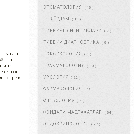
ДАВОЛАШ....
СТОМАТОЛОГИЯ
( 18 )
СЕН 02, 2017
44666
ТЕЗ ЁРДАМ
( 13 )
ТИББИЁТ ЯНГИЛИКЛАРИ
( 7 )
ЮЗГА АЛЛЕРГИЯ ТОШИШИ.
УНИНГ САБАБЛАРИ ВА
ТИББИЙ ДИАГНОСТИКА
( 8 )
ТУРЛАРИ. ...
НОЯ 27, 2017
43371
а шунинг
ТОКСИКОЛОГИЯ
( 1 )
бўлган
ятини
ТРАВМАТОЛОГИЯ
( 10 )
БАЧАДОН МИОМАСИ,
 ёки тош
САБАБЛАРИ, БЕЛГИЛАРИ ВА
УРОЛОГИЯ
нда оғриқ
( 22 )
ДАВОЛАШ. ...
АПР 25, 2018
43370
ФАРМАКОЛОГИЯ
( 13 )
ФЛЕБОЛОГИЯ
( 2 )
ҚОРИН ДАМ БЎЛИШИ
САБАБЛАРИ ВА УНДАН
ФОЙДАЛИ МАСЛАХАТЛАР
( 84 )
ҚУТУЛИШ ЙЎЛЛАРИ....
ИЮЛ 16, 2021
42679
ЭНДОКРИНОЛОГИЯ
( 27 )