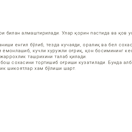
ри билан алмаштирилади. Улар қорин пастида ва қов у
иши енгил бўлиб, тезда кучаяди, оралиқ ва бел соха
и ёмонлашиб, кучли хуружли оғриқ, қон босимининг ке
 жаррохлик ташрихини талаб қилади.
нбош сохасини тортишиб оғриши кузатилади. Бунда алб
ик шикоятлар хам бўлиши шарт.