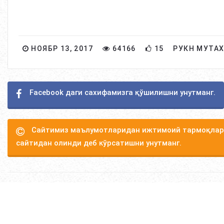
НОЯБР 13, 2017
64166
15
РУКН МУТА
Facebook даги сахифамизга қўшилишни унутманг.
Сайтимиз маълумотларидан ижтимоий тармоқлард
сайтидан олинди деб кўрсатишни унутманг.