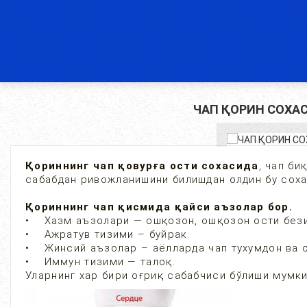
ЧАП ҚОРИН СОХА
Қориннинг чап қовурға ости сохасида
, чап би
сабабдан ривожланишини билишдан олдин бу сох
Қориннинг чап қисмида қайси аъзолар бор.
• Хазм аъзолари — ошқозон, ошқозон ости бези
• Ажратув тизими – буйрак.
• Жинсий аъзолар – аёлларда чап тухумдон ва о
• Иммун тизими — талоқ.
Уларнинг хар бири оғриқ сабабчиси бўлиши мумки