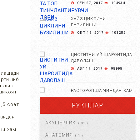
СЕН 27, 2017
104934
ХАЙЗ ЦИКЛИНИ
БУЗИЛИШИ...
ОКТ 19, 2017
103252
ЦИСТИТНИ УЙ ШАРОИТИДА
ДАВОЛАШ....
АВГ 17, 2017
95995
йлашади.
ортишиб
ирлик
РАСТОРОПША ЧИНДАН ХАМ
 шикоят
ФОЙДАЛИМИ?...
,5 соат
РУКНЛАР
АПР 25, 2021
84672
гандан
АКУШЕРЛИК
( 31 )
ХОМИЛА ЖИНСИНИ
ни хам
АНИҚЛАШНИНГ
АНАТОМИЯ
( 1 )
НОСТАНДАРТ УСУЛЛАРИ....