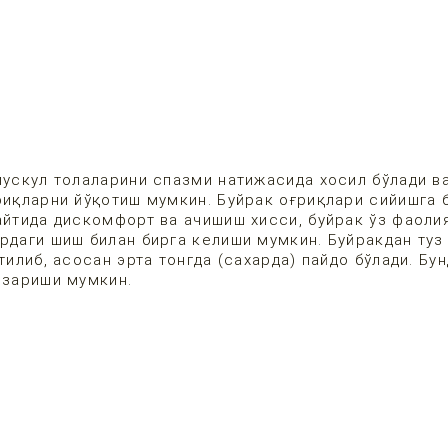
мускул толаларини спазми натижасида хосил бўлади в
риқларни йўқотиш мумкин. Буйрак оғриқлари сийишга 
айтида дискомфорт ва ачишиш хисси, буйрак ўз фаоли
рдаги шиш билан бирга келиши мумкин. Буйракдан туз
тилиб, асосан эрта тонгда (сахарда) пайдо бўлади. Бу
изариши мумкин.