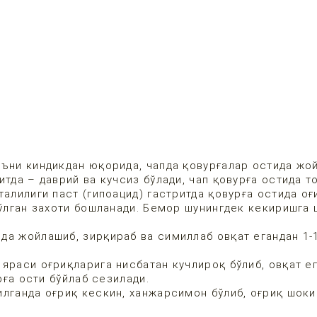
яъни киндикдан юқорида, чапда қовурғалар остида жо
итда – даврий ва кучсиз бўлади, чап қовурға остида т
талилиги паст (гипоацид) гастритда қовурға остида оғ
бўлган захоти бошланади. Бемор шунингдек кекиришга
а жойлашиб, зирқираб ва симиллаб овқат егандан 1-1
яраси оғриқларига нисбатан кучлироқ бўлиб, овқат е
рға ости бўйлаб сезилади.
илганда оғриқ кескин, ханжарсимон бўлиб, оғриқ шоки