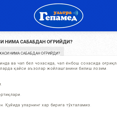
СИ НИМА САБАБДАН ОҒРИЙДИ?
қинда ва чап бел чохасида, чап ёнбош сохасида оғриқ
аларда қайси аъзолар жойлашганини билиш лозим.
.
ртиқлари.
н. Қуйида уларнинг хар бирига тўхталамиз.