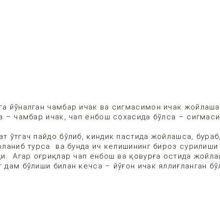
га йўналган чамбар ичак ва сигмасимон ичак жойлаша
са – чамбар ичак, чап ёнбош сохасида бўлса – сигмас
ат ўтгач пайдо бўлиб, киндик пастида жойлашса, бураб
орланиб турса ва бунда ич келишининг бироз сурилиши
ди. Агар оғриқлар чап ёнбош ва қовурға остида жойла
 дам бўлиши билан кечса – йўғон ичак яллиғланган бў