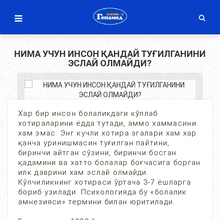
НИМА УЧУН ИНСОН ҚАНДАЙ ТУҒИЛГАНИНИ
ЭСЛАЙ ОЛМАЙДИ?
Хар бир инсон болаликдаги кўплаб
хотираларини ёдда тутади, аммо хаммасини
хам эмас. Энг кучли хотира эгалари хам хар
қанча уринишмасин туғилган пайтини,
биринчи айтган сўзини, биринчи босган
қадамини ва хатто болалар боғчасига борган
илк даврини хам эслай олмайди.
Кўпчиликнинг хотираси ўртача 3-7 ёшларга
бориб узилади. Психологияда бу «болалик
амнезияси» термини билан юритилади.