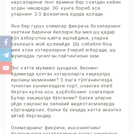
нарсаларини тенг ярмини бир соатдан кейин
эсдан чиқаради. 30- кунга бориб эса
уларнинг 2-3 фоизигина ёдида қолади.
Яна бир гурух олимлар фикрича болаларнинг
хаётини биринчи йиллари бш мия шу қадар
кўп ахборотни қайта ишлайдики, уларни
сақлашга жой қолмайди. Шу сабабли бош
мия эски хотираларни ўчириб юборади, шу
жумладан туғилган пайтингизни хам.
Энг катта муаммо шундаки, бизнинг
ёдимизда қолган хотираларга хақиқатда
ишониш мумкинми? 3 ёшга тўлганингизда
туғилган кунингиздаги торт, онангиз ёпиб
берган кулча нон, қорбобонинг совғалари.
Булар хақиқатда бўлганми? Балки уларни
уйда сақланган оилавий видеотасмаларда
кўргандирсиз, балки бу хақида катта акангиз
айтиб бергандир…
Олимларнинг фикрича, инсониятнинг
болаликдаги хотираларини эсдан чиқариши