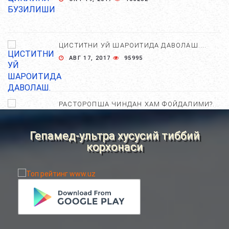
ЦИСТИТНИ УЙ ШАРОИТИДА ДАВОЛАШ....
АВГ 17, 2017
95995
РАСТОРОПША ЧИНДАН ХАМ ФОЙДАЛИМИ?...
АПР 25, 2021
84670
Гепамед-ультра хусусий тиббий
корхонаси
ХОМИЛА ЖИНСИНИ АНИҚЛАШНИНГ
НОСТАНДАРТ УСУЛЛАРИ....
АВГ 22, 2017
83710
ХОМИЛА МУДДАТИНИ АНИҚЛАШНИНГ