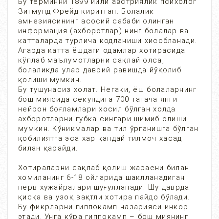
Бу терминни 1899 йили австриялик психолог
Зигмунд Фрейд киритган. Болалик
амнезиясининг асосий сабаби олинган
информация (ахборотлар) нинг болалар ва
катталарда турлича кодланиши хисобланади.
Агарда катта ёшдаги одамлар хотирасида
кўплаб маълумотларни сақлай олса,
болаликда улар даврий равишда йўқолиб
қолиши мумкин.
Бу тушунасиз холат. Негаки, ёш болаларнинг
бош миясида секундига 700 тагача янги
нейрон боғламлари хосил бўлган холда
ахборотларни губка сингари шимиб олиши
мумкин. Кўникмалар ва тил ўрганишга бўлган
қобилиятга эса хар қандай тилмоч хасад
билан қарайди.
Хотираларни сақлаб қолиш жараёни билан
хомиланинг 6-18 ойларида шаклланадиган
нерв хужайралари шуғулланади. Шу даврда
қисқа ва узоқ вақтли хотира пайдо бўлади.
Бу фикрларни гиппокамп назарияси инкор
этади. Унга кўра гиппокамп – бош миянинг