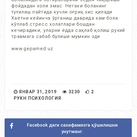
фойдадан холи эмас. Негаки боланинг
туғилиш пайтида кучли оғриқ хис қилади.
Хаётни кейинча ўрганиш даврида хам бола
кўплаб стресс холатлари бошдан
кечирадики, уларни ёдда сақлаб қолиш рухий
травмага сабаб булиши мумкин эди.
www.gepamed.uz
ЯНВАР 31, 2019
3230
2
РУКН ПСИХОЛОГИЯ
Facebook даги сахифамизга қўшилишни
унутманг.