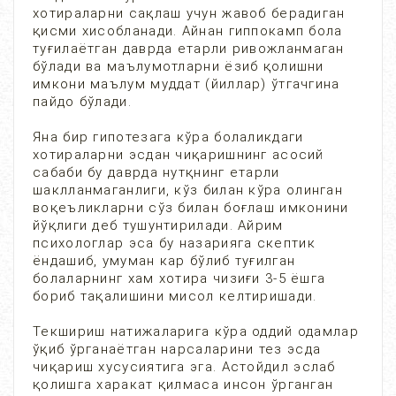
хотираларни сақлаш учун жавоб берадиган
қисми хисобланади. Айнан гиппокамп бола
туғилаётган даврда етарли ривожланмаган
бўлади ва маълумотларни ёзиб қолишни
имкони маълум муддат (йиллар) ўтгачгина
пайдо бўлади.
Яна бир гипотезага кўра болаликдаги
хотираларни эсдан чиқаришнинг асосий
сабаби бу даврда нутқнинг етарли
шаклланмаганлиги, кўз билан кўра олинган
воқеъликларни сўз билан боғлаш имконини
йўқлиги деб тушунтирилади. Айрим
психологлар эса бу назарияга скептик
ёндашиб, умуман кар бўлиб туғилган
болаларнинг хам хотира чизиғи 3-5 ёшга
бориб тақалишини мисол келтиришади.
Текшириш натижаларига кўра оддий одамлар
ўқиб ўрганаётган нарсаларини тез эсда
чиқариш хусусиятига эга. Астойдил эслаб
қолишга харакат қилмаса инсон ўрганган