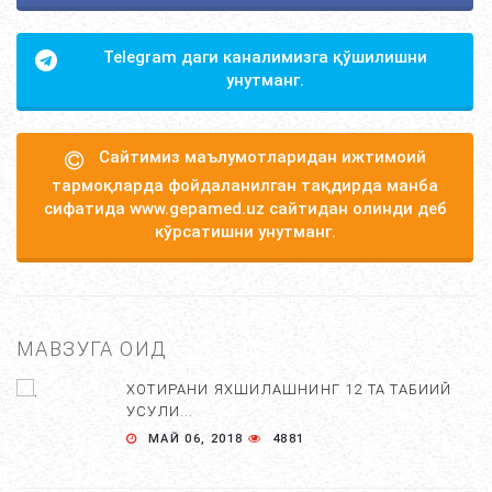
Telegram даги каналимизга қўшилишни
унутманг.
Сайтимиз маълумотларидан ижтимоий
тармоқларда фойдаланилган тақдирда манба
сифатида www.gepamed.uz сайтидан олинди деб
кўрсатишни унутманг.
МАВЗУГА ОИД
ХОТИРАНИ ЯХШИЛАШНИНГ 12 ТА ТАБИИЙ
УСУЛИ...
МАЙ 06, 2018
4881