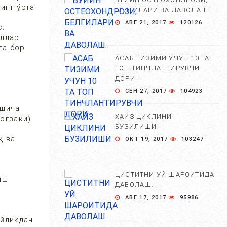
инг ўрта
БЕЛГИЛАРИ ВА ДАВОЛАШ. ...
АВГ 21, 2017
120126
с.
ёллар
га бор
АСАБ ТИЗИМИ УЧУН 10 ТА
ТОП ТИНЧЛАНТИРУВЧИ
ДОРИ...
СЕН 27, 2017
104923
ашича
ХАЙЗ ЦИКЛИНИ
оғзаки)
БУЗИЛИШИ...
қ ва
ОКТ 19, 2017
103247
ЦИСТИТНИ УЙ ШАРОИТИДА
иш
ДАВОЛАШ....
АВГ 17, 2017
95986
ойликдан