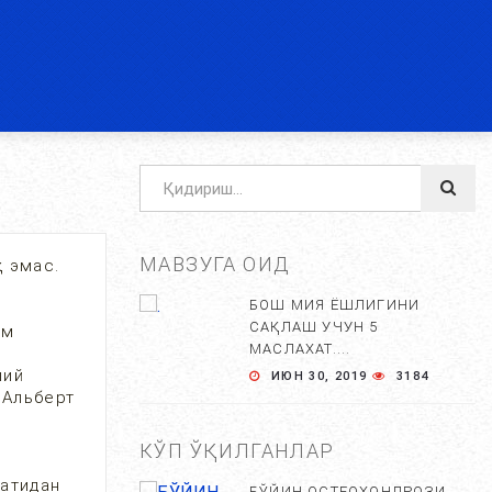
МАВЗУГА ОИД
қ эмас.
БОШ МИЯ ЁШЛИГИНИ
САҚЛАШ УЧУН 5
ам
МАСЛАХАТ....
лий
ИЮН 30, 2019
3184
 Альберт
КЎП ЎҚИЛГАНЛАР
хатидан
БЎЙИН ОСТЕОХОНДРОЗИ,