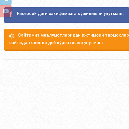
Facebook даги сахифамизга қўшилишни унутманг.
Сайтимиз маълумотларидан ижтимоий тармоқлард
сайтидан олинди деб кўрсатишни унутманг.