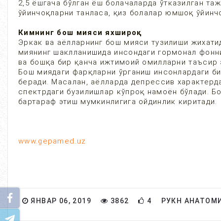
2,5 ёшгача бўлган ёш болачаларда ўтказилган та
ўйинчоқларни танласа, қиз болалар юмшоқ ўйинчо
Кимнинг бош мияси яхшироқ
Эркак ва аёлларнинг бош мияси тузилиши жихатид
миянинг шаклланишида инсондаги гормонал фоннин
ва бошқа бир қанча ижтимоий омилларни таъсир 
Бош миядаги фарқларни ўрганиш инсонлардаги б
беради. Масалан, аёлларда депрессив характерда
спектрдаги бузилишлар кўпроқ намоён бўлади. Бо
бартараф этиш мумкинлигига ойдинлик киритади
www.gepamed.uz
ЯНВАР 06, 2019
3862
4
РУКН АНАТОМ