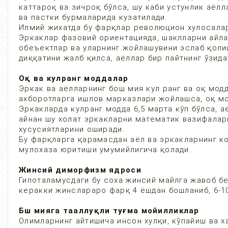
каттароқ ва зичроқ бўлса, шу каби устунлик аёл
ва пастки бурмаларида кузатилади.
Илмий жихатда бу фарқлар революцион хулосалар
Эркаклар фазовий ориентацияда, шаклларни айла
обеъектлар ва уларнинг жойлашувини эслаб қолиш
диққатини жалб қилса, аёллар бир пайтнинг ўзи
Оқ ва кулранг моддалар
Эркак ва аёлларнинг бош мия кул ранг ва оқ мод
ахборотларга ишлов марказлари жойлашса, оқ мо
Эркакларда кулранг модда 6,5 марта кўп бўлса, 
айнан шу холат эркакларни математик вазифалар
хусусиятларини оширади.
Бу фарқларга қарамасдан аёл ва эркакларнинг ког
мулохаза юритиши умумийлигича қолади.
Жинсий диморфизм ядроси
Гипоталамусдаги бу соха жинсий майлга жавоб бе
керакки жинслараро фарқ 4 ёшдан бошланиб, 6-10
Бш мияга тааллуқли туғма мойилликлар
Олимларнинг айтишича инсон хулқи, кўпайиш ва х