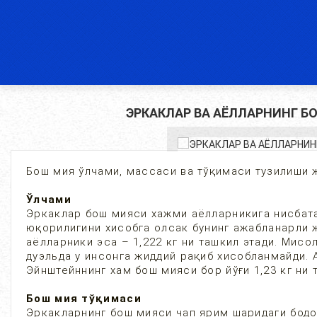
ЭРКАКЛАР ВА АЁЛЛАРНИНГ Б
Бош мия ўлчами, массаси ва тўқимаси тузилиши ж
Ўлчами
Эркаклар бош мияси хажми аёлларникига нисбатан
юқорилигини хисобга олсак бунинг ажабланарли ж
аёлларники эса – 1,222 кг ни ташкил этади. Мисол
дуэльда у инсонга жиддий рақиб хисобланмайди. 
Эйнштейннинг хам бош мияси бор йўғи 1,23 кг ни 
Бош мия тўқимаси
Эркакларнинг бош мияси чап ярим шаридаги бодо