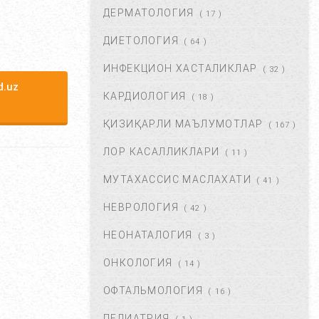
ДЕРМАТОЛОГИЯ
( 17 )
БОШ МИЯ САРАТОНИНИ
БИРИНЧИ БЕЛГИЛАРИ. ...
ДИЕТОЛОГИЯ
( 64 )
НОЯ 24, 2017
60929
ИНФЕКЦИОН ХАСТАЛИКЛАР
( 32 )
.uz
КАРДИОЛОГИЯ
( 18 )
БОШ ОҒРИШИ. УНИНГ
САБАБЛАРИ ВА ДАВОЛАШ. ...
ҚИЗИҚАРЛИ МАЪЛУМОТЛАР
( 167 )
ФЕВ 06, 2018
59802
ЛОР КАСАЛЛИКЛАРИ
( 11 )
МУТАХАССИС МАСЛАХАТИ
ХОМИЛАДОРЛИКДА БОЛА
( 41 )
ТУШИШИ ХАВФИ.
НЕВРОЛОГИЯ
БЕЛГИЛАРИ ВА
( 42 )
САБАБЛАРИ....
НЕОНАТАЛОГИЯ
( 3 )
АВГ 17, 2017
52857
ОНКОЛОГИЯ
( 14 )
БОЛАНГИЗДА БИТ ПАЙДО
БЎЛДИ. НИМА ҚИЛМОҚ
ОФТАЛЬМОЛОГИЯ
( 16 )
КЕРАК? ...
ПЕДИАТРИЯ