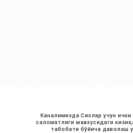
Каналимизда Сизлар учун ички
саломатлиги мавзусидаги кизиқ
табобати бўйича даволаш у