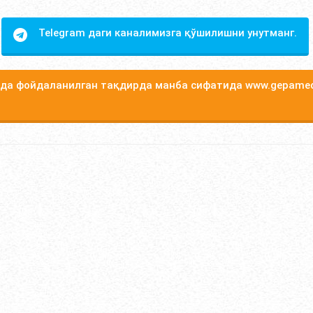
Telegram даги каналимизга қўшилишни унутманг.
а фойдаланилган тақдирда манба сифатида www.gepamed