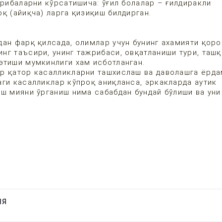
жрибаларни кўрсатишича: ўғил болалар – ғилдиракли
қ (айиқча) ларга қизиқиш билдирган.
ан фарқ қилсада, олимлар учун бунинг ахамияти қоро
г таъсири, унинг тажрибаси, овқатланиши тури, ташқ
этиши мумкинлиги хам исботланган.
ир қатор касалликларни ташхислаш ва даволашга ёрд
ги касалликлар кўпроқ аниқланса, эркакларда аутик
ш мияни ўрганиш нима сабабдан бундай бўлиши ва уни
.
ИЯ