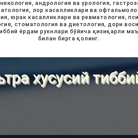
инекология, андрология ва урология, гастроэ
атология, лор касалликлари ва офтальмолог
ия, юрак касалликлари ва ревматология, пси
гия, стоматология ва диетология, дори вос
тиббий ёрдам рукнлари бўйича қизиқарли ма
билан бирга қолинг.
ьтра хусусий тибби