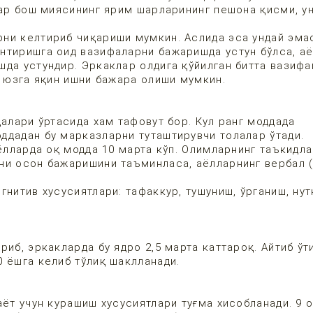
лар бош миясининг ярим шарларининг пешона қисми, ун
ни келтириб чиқариши мумкин. Аслида эса ундай эма
нтиришга оид вазифаларни бажаришда устун бўлса, а
да устундир. Эркаклар олдига қўйилган битта вазифа
да юзга яқин ишни бажара олиши мумкин.
далари ўртасида хам тафовут бор. Кул ранг моддада
ддадан бу марказларни туташтирувчи толалар ўтади.
аёлларда оқ модда 10 марта кўп. Олимларнинг таъкидл
ни осон бажаришини таъминласа, аёлларнинг вербал (
нитив хусусиятлари: тафаккур, тушуниш, ўрганиш, нут
риб, эркакларда бу ядро 2,5 марта каттароқ. Айтиб ўт
 ёшга келиб тўлиқ шаклланади.
аёт учун курашиш хусусиятлари туғма хисобланади. 9 