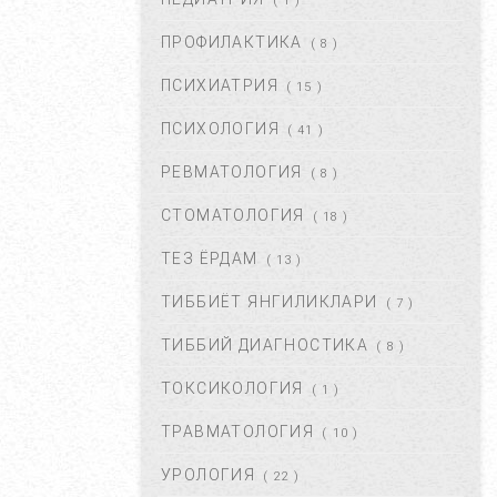
( 1 )
ОКТ 01, 2017
47340
ПРОФИЛАКТИКА
( 8 )
БЎЙИН ЛИМФА ТУГУНЛАРИ
НЕГА КАТТАЛАШАДИ?...
ПСИХИАТРИЯ
( 15 )
МАР 21, 2020
47194
ПСИХОЛОГИЯ
( 41 )
РЕВМАТОЛОГИЯ
( 8 )
ПОЛИАРТРИТ. ТУРЛАРИ.
ДАВОЛАШ....
СТОМАТОЛОГИЯ
( 18 )
СЕН 02, 2017
44660
ТЕЗ ЁРДАМ
( 13 )
ТИББИЁТ ЯНГИЛИКЛАРИ
( 7 )
БАЧАДОН МИОМАСИ,
САБАБЛАРИ, БЕЛГИЛАРИ ВА
ТИББИЙ ДИАГНОСТИКА
( 8 )
ДАВОЛАШ. ...
АПР 25, 2018
43370
ТОКСИКОЛОГИЯ
( 1 )
ТРАВМАТОЛОГИЯ
( 10 )
ЮЗГА АЛЛЕРГИЯ ТОШИШИ.
УНИНГ САБАБЛАРИ ВА
УРОЛОГИЯ
( 22 )
ТУРЛАРИ. ...