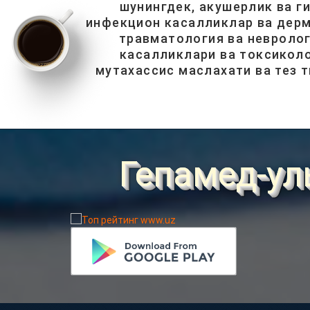
шунингдек, акушерлик ва г
инфекцион касалликлар ва дерм
травматология ва невролог
касалликлари ва токсиколо
мутахассис маслахати ва тез 
Гепамед-ул