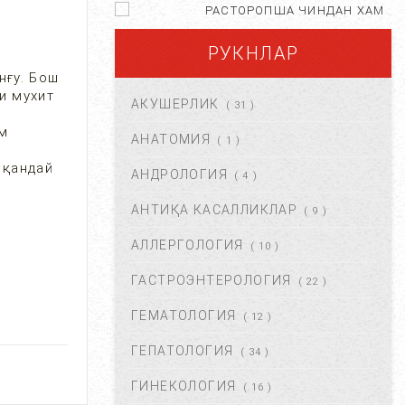
РАСТОРОПША ЧИНДАН ХАМ
ФОЙДАЛИМИ?...
РУКНЛАР
АПР 25, 2021
84657
нғу. Бош
и мухит
АКУШЕРЛИК
( 31 )
ХОМИЛА ЖИНСИНИ
ам
АНИҚЛАШНИНГ
АНАТОМИЯ
( 1 )
НОСТАНДАРТ УСУЛЛАРИ....
 қандай
АНДРОЛОГИЯ
АВГ 22, 2017
83705
( 4 )
АНТИҚА КАСАЛЛИКЛАР
( 9 )
ХОМИЛА МУДДАТИНИ
АНИҚЛАШНИНГ ҚАНДАЙ
АЛЛЕРГОЛОГИЯ
( 10 )
УСУЛЛАР БОР?...
АВГ 22, 2017
77422
ГАСТРОЭНТЕРОЛОГИЯ
( 22 )
ГЕМАТОЛОГИЯ
( 12 )
ЧАП ҚОРИН СОХАСИ НИМА
САБАБДАН ОҒРИЙДИ? ...
ГЕПАТОЛОГИЯ
( 34 )
НОЯ 13, 2017
64151
ГИНЕКОЛОГИЯ
( 16 )