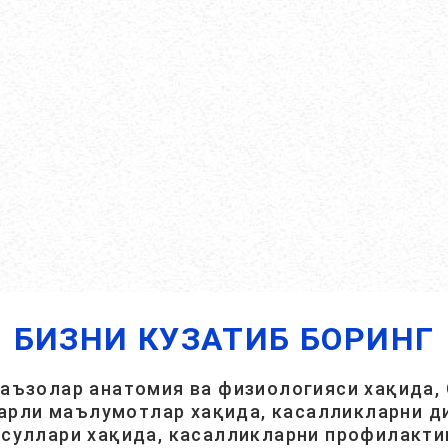
БИЗНИ КУЗАТИБ БОРИНГ
 аъзолар анатомия ва физиологияси хақида, 
арли маълумотлар хақида, касалликларни ди
суллари хақида, касалликларни профилакти