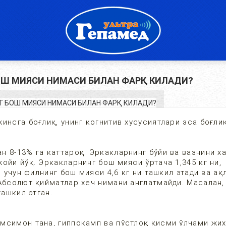
ОШ МИЯСИ НИМАСИ БИЛАН ФАРҚ КИЛАДИ?
инсга боғлиқ, унинг когнитив хусусиятлари эса боғли
 8-13% га каттароқ. Эркакларнинг бўйи ва вазнини х
ойи йўқ. Эркакларнинг бош мияси ўртача 1,345 кг ни,
 учун филнинг бош мияси 4,6 кг ни ташкил этади ва ақ
Абсолют қийматлар хеч нимани англатмайди. Масалан,
ташкил этган.
мсимон тана, гиппокамп ва пўстлоқ қисми ўлчами жи