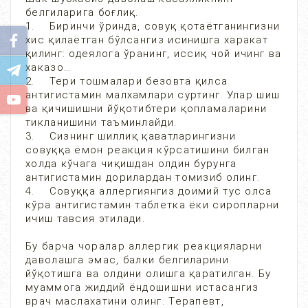
белгиларига боғлиқ.
1. Биринчи ўринда, совуқ қотаётганингизни
хис қилаётган бўлсангиз исинишга харакат
қилинг: одеялога ўранинг, иссиқ чой ичинг ва
хаказо…
2. Тери тошмалари безовта қилса
антигистамин малхамлари суртинг. Улар шиш
ва қичишишни йўқотибтери қопламаларини
тикланишини таъминлайди.
3. Сизнинг шиллиқ қаватларингизни
совуққа ёмон реакция кўрсатишини билган
холда кўчага чиқишдан олдин бурунга
антигистамин дорилардан томизиб олинг.
4. Совуққа аллергиянгиз доимий тус олса
кўра антигистамин таблетка ёки сиропларни
ичиш тавсия этилади.
Бу барча чоралар аллергик реакцияларни
даволашга эмас, балки белгиларини
йўқотишга ва олдини олишга қаратилган. Бу
муаммога жиддий ёндошишни истасангиз
врач маслахатини олинг. Терапевт,