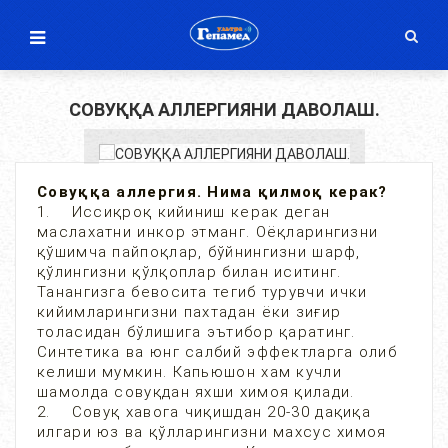
СОВУҚҚА АЛЛЕРГИЯНИ ДАВОЛАШ.
Совуққа аллергия. Нима қилмоқ керак?
1. Иссиқроқ кийиниш керак деган
маслахатни инкор этманг. Оёқларингизни
қўшимча пайпоқлар, бўйнингизни шарф,
қўлингизни қўлқоплар билан иситинг.
Танангизга бевосита тегиб турувчи ички
кийимларингизни пахтадан ёки зиғир
толасидан бўлишига эътибор қаратинг.
Синтетика ва юнг салбий эффектларга олиб
келиши мумкин. Капьюшон хам кучли
шамолда совуқдан яхши химоя қилади.
2. Совуқ хавога чиқишдан 20-30 дақиқа
илгари юз ва қўлларингизни махсус химоя