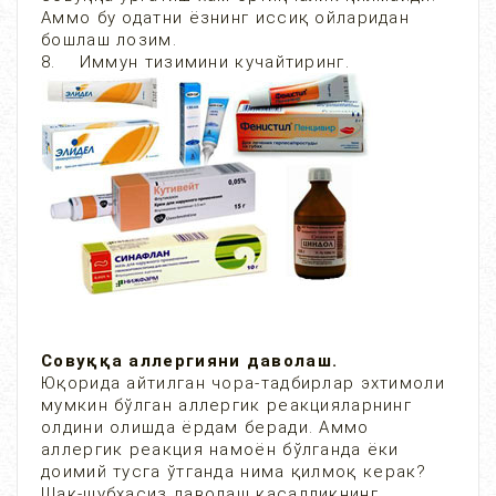
Аммо бу одатни ёзнинг иссиқ ойларидан
бошлаш лозим.
8. Иммун тизимини кучайтиринг.
Совуққа аллергияни даволаш.
Юқорида айтилган чора-тадбирлар эхтимоли
мумкин бўлган аллергик реакцияларнинг
олдини олишда ёрдам беради. Аммо
аллергик реакция намоён бўлганда ёки
доимий тусга ўтганда нима қилмоқ керак?
Шак-шубхасиз даволаш касалликнинг