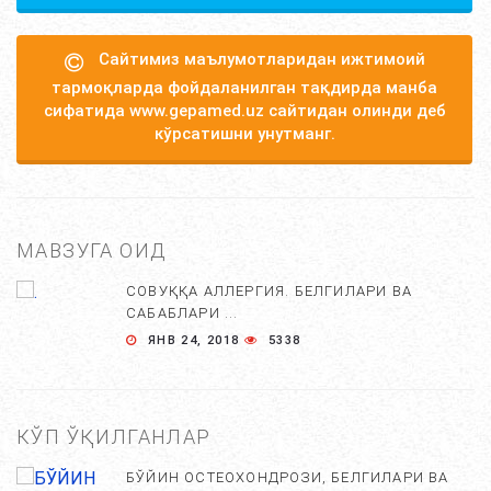
Сайтимиз маълумотларидан ижтимоий
тармоқларда фойдаланилган тақдирда манба
сифатида www.gepamed.uz сайтидан олинди деб
кўрсатишни унутманг.
МАВЗУГА ОИД
СОВУҚҚА АЛЛЕРГИЯ. БЕЛГИЛАРИ ВА
САБАБЛАРИ ...
ЯНВ 24, 2018
5338
КЎП ЎҚИЛГАНЛАР
БЎЙИН ОСТЕОХОНДРОЗИ, БЕЛГИЛАРИ ВА