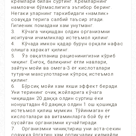
кремлари билан суртинг. Кремларнинг
намловчи бўлмаслигига эътибор беринг.
Негаки уларнинг таркибидаги «намлик»
совуқда терига салбий таъсир этади.
Гигиеник помадани хам унутманг.
3. Кўчага чиқишдан олдин организмни
иситувчи ичимликлар истеъмол қилинг.
4. Кўчада имкон қадар бурун орқали нафас
олишга харакат қилинг.
5. Ўз овқатланиш рационинигизни кўриб
чиқинг. Ёнғоқ, балиқнинг ёғли навлари,
зайтун мойи ва омега-3 ёғ кислоталари
тутувчи махсулотларни кўпроқ истеъмол
қилинг.
6. Бўрсиқ мойи хам яхши эффект беради.
Уни терининг очиқ жойларига кўчага
чиқишдан 20 даққа олдин суртиш ёки
нонуштадан 40 дақиқа олдин 1 ош қошиқда
истеъмол қилиш мумкин. Тўйинмаган ёғ
кислоталари ва витаминларга бой бу ёғ
сусайган организмни кучайтиради.
7. Организмни чиниқтириш уни аста-секин
совуққа ўргатиш хам ортиқчалик қилмайди.