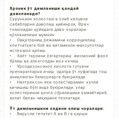
Хроник ўт димланиши қандай
даволанади?
Сурункали холестазга олиб келувчи
сабабларни даволаш қийинроқ. Врач
томонидан қуйидаги даво чоралари
қўлланилиши мумкин:
• Овқатланиш режимини коррециялаш.
клетчаткага бой ва витаминли махсулотлар
истеъмол қилиш.
• Хаёт тарзини ўзгартириш: жисмоний фаол
бўлиш ва алкоголдан воз кечиш.
• Урсодезоксихол кислота тутувчи
препаратларни ичиш: одатда ўт пуфагида тош
аниқланган беморларга буюрилади.
• Налтрексон ёки холестирамин: кучли
қичишиш бўлганда буюрилади, улар
холестеринни қонга сўрилишини камайтириб,
ахлат билан чиқишини тезлатади.
Ўт димланишини олдини олиш чоралари:
• Вирусли гепатит А ва В га қарши