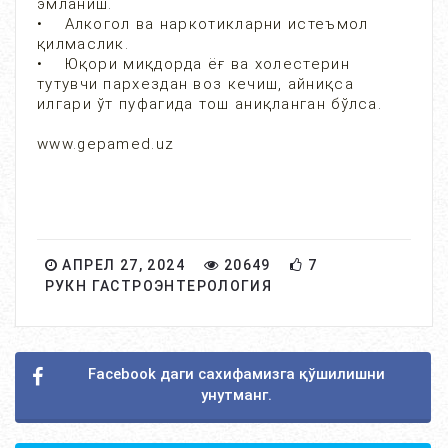
эмланиш.
• Алкогол ва наркотикларни истеъмол
қилмаслик.
• Юқори миқдорда ёғ ва холестерин
тутувчи пархездан воз кечиш, айниқса
илгари ўт пуфагида тош аниқланган бўлса.
www.gepamed.uz
АПРЕЛ 27, 2024
20649
7
РУКН ГАСТРОЭНТЕРОЛОГИЯ
Facebook даги сахифамизга қўшилишни
унутманг.