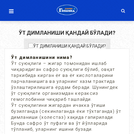
ЎТ ДИМЛАНИШИ ҚАНДАЙ БЎЛАДИ?
Ўт димланишини нима?
Ўт суюқлиги – жигар томонидан ишлаб
чиқаридиган сафро суюқлиги бўлиб, овқат
таркибида кирган ёғ ва ёғ кислоталарини
парчаланишига ва уларнинг хазм трактида
ўзлаштирилишига ёрдам беради. Шунингдек
ўт суюқлиги организмдан кераксиз
гемоглобинни чиқариб ташлайди.
Ўт суюқлигини жигардан ичакка ўтиши
бузилганда (секинлаганда ёки тўхтаганда) ўт
димланиши (холестаз) хақида гапирилади.
Бунда сафро ўт пуфаги ва ўт йўлларида
тўпланиб, уларнинг ишини бузади.