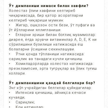
Ўт димланиши нимаси билан хавфли?
Холестаз ўлим хавфини келтириб
чиқармасада, бир қатор асоратларни
келтириб чиқариши мумкин:
• Жигар, ошқозон ости бези, ўт пуфаги ва
ўт йўлларини яллиғланиши.
• Ёғларни эриши билан боғлиқ муаммолар:
диарея, ёғда эрувчи витаминлар А, D, Е, K ни
сўрилишини бузилиши натижасида ёш
болаларни ўсишини секинлашуви.
• Ўтни қонда тўпланиши натижасида:
сариқлик ва танадаги кучли қичишиш.
• Хомиладорларда холестаз натижасида:
преэклампсия, эрта туғруқлар ва ўлик туғиш
холлари.
Ўт димланишини қандай белгилари бор?
Энг кўп учрайдиган белгилар қуйидагилар:
• Интенсив қичишиш, айниқса кечаси
кучаяди;
• Сариқлик;
• Қон кетишлар;