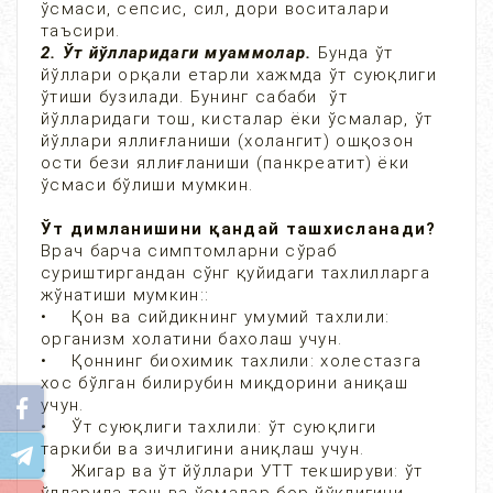
ўсмаси, сепсис, сил, дори воситалари
таъсири.
2. Ўт йўлларидаги муаммолар.
Бунда ўт
йўллари орқали етарли хажмда ўт суюқлиги
ўтиши бузилади. Бунинг сабаби ўт
йўлларидаги тош, кисталар ёки ўсмалар, ўт
йўллари яллиғланиши (холангит) ошқозон
ости бези яллиғланиши (панкреатит) ёки
ўсмаси бўлиши мумкин.
Ўт димланишини қандай ташхисланади?
Врач барча симптомларни сўраб
суриштиргандан сўнг қуйидаги тахлилларга
жўнатиши мумкин::
• Қон ва сийдикнинг умумий тахлили:
организм холатини бахолаш учун.
• Қоннинг биохимик тахлили: холестазга
хос бўлган билирубин миқдорини аниқаш
учун.
• Ўт суюқлиги тахлили: ўт суюқлиги
таркиби ва зичлигини аниқлаш учун.
• Жигар ва ўт йўллари УТТ текшируви: ўт