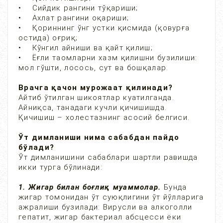
• Сийдик рангини тўқариши;
• Ахлат рангини оқариши;
• Қориннинг ўнг устки қисмида (қовурға
остида) оғриқ;
• Кўнгил айниши ва қайт қилиш;
• Ёғли таомларни хазм қилишни бузилиши:
мол гўшти, лосось, сут ва бошқалар.
Врачга қачон мурожаат қилинади?
Айтиб ўтилган шикоятлар куатилганда.
Айниқса, танадаги кучли қичишишда.
Қичишиш – холестазнинг асосий белгиси.
Ўт димланиши нима сабабдан пайдо
бўлади?
Ўт димланишини сабаблари шартли равишда
икки турга бўлинади:
1. Жигар билан боғлиқ муаммолар.
Бунда
жигар томонидан ўт суюқлигини ўт йўлларига
ажралиши бузилади: Вирусли ва алкоголли
гепатит, жигар бактериал абсцесси ёки