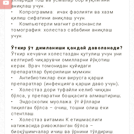
ўлларида тош ва ўсмалар бор йўқлигини
аниқлаш учун.
• Копрограмма: ичак фаолияти ва хазм
қилиш сифатини аниқлаш учун.
• Компьютерли магнит резонансли
томография: холестаз сабабини аниқлаш
учун.
Ўткир ўт димланиши қандай даволанади?
Ўткир кечувчи холестаздан қутулиш учун уни
келтириб чиқарувчи омилларни йўқотиш
керак. Врач томонидан қуйидаги
препаратлар буюрилиши мумкин:
• Антибиотиклар ёки вирусга қарши
препаратлар (инфекцияга қарши даво учун);
• Холестаз дори туфайли келиб чиққан
бўлса, у препаратни бошқасига алмаштириш;
• Эндоскопик муолажа: ўт йўллари
тиқилган бўлса – очиш, тошни олиш ёки
стентлаш.
• Холестаз витамин К етишмаслиги
натижасида ривожланган бўлса –
биоқўшимчалар ичиш ва ўрнини тўлдириш.