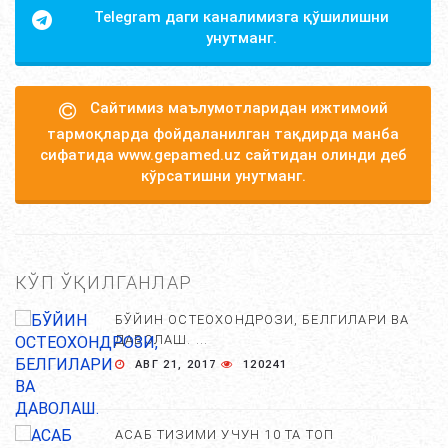
Telegram даги каналимизга қўшилишни
унутманг.
Сайтимиз маълумотларидан ижтимоий
тармоқларда фойдаланилган тақдирда манба
сифатида www.gepamed.uz сайтидан олинди деб
кўрсатишни унутманг.
КЎП ЎҚИЛГАНЛАР
БЎЙИН ОСТЕОХОНДРОЗИ, БЕЛГИЛАРИ ВА
ДАВОЛАШ. ...
АВГ 21, 2017
120241
АСАБ ТИЗИМИ УЧУН 10 ТА ТОП