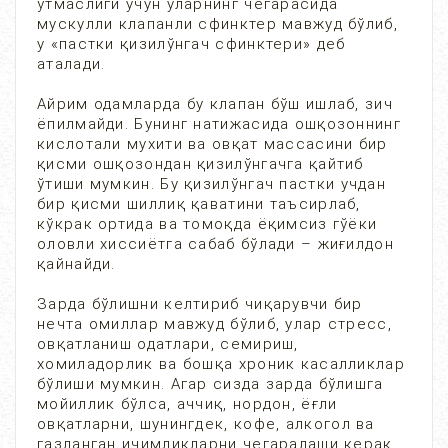
ўтмаслиги учун уларнинг чегарасида
мускулли клапанли сфинктер мавжуд бўлиб,
у «пастки қизилўнгач сфинктери» деб
аталади.
Айрим одамларда бу клапан бўш ишлаб, зич
ёпилмайди. Бунинг натижасида ошқозоннинг
кислотали мухити ва овқат массасини бир
қисми ошқозондан қизилўнгачга қайтиб
ўтиши мумкин. Бу қизилўнгач пастки учдан
бир қисми шиллиқ қаватини таъсирлаб,
кўкрак ортида ва томоқда ёқимсиз гўёки
оловли хиссиётга сабаб бўлади – жиғилдон
қайнайди.
Зарда бўлишни келтириб чиқарувчи бир
нечта омиллар мавжуд бўлиб, улар стресс,
овқатланиш одатлари, семириш,
хомиладорлик ва бошқа хроник касалликлар
бўлиши мумкин. Агар сизда зарда бўлишга
мойиллик бўлса, аччиқ, нордон, ёғли
овқатларни, шунингдек, кофе, алкогол ва
газланган ичимликларни чегаралаши керак