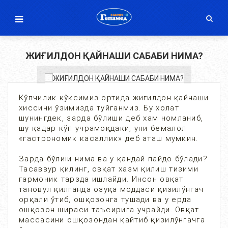
ЖИҒИЛДОН ҚАЙНАШИ САБАБИ НИМА?
Кўпчилик кўксимиз ортида жиғилдон қайнаши
хиссини ўзимизда туйганмиз. Бу холат
шунингдек, зарда бўлиши деб хам номланиб,
шу қадар кўп учрамоқдаки, уни бемалол
«гастрономик касаллик» деб аташ мумкин.
Зарда бўлиiи нима ва у қандай пайдо бўлади?
Тасаввур қилинг, овқат хазм қилиш тизими
гармоник тарзда ишлайди. Инсон овқат
тановул қилганда озуқа моддаси қизилўнгач
орқали ўтиб, ошқозонга тушади ва у ерда
ошқозон шираси таъсирига учрайди. Овқат
массасини ошқозондан қайтиб қизилўнгачга