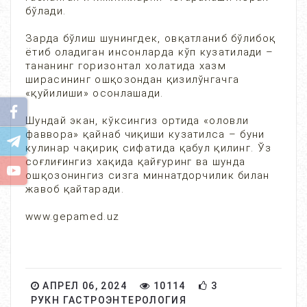
бўлади.
Зарда бўлиш шунингдек, овқатланиб бўлибоқ
ётиб оладиган инсонларда кўп кузатилади –
тананинг горизонтал холатида хазм
ширасининг ошқозондан қизилўнгачга
«қуйилиши» осонлашади.
Шундай экан, кўксингиз ортида «оловли
фаввора» қайнаб чиқиши кузатилса – буни
кулинар чақириқ сифатида қабул қилинг. Ўз
соғлиғингиз хақида қайғуринг ва шунда
ошқозонингиз сизга миннатдорчилик билан
жавоб қайтаради.
www.gepamed.uz
АПРЕЛ 06, 2024
10114
3
РУКН ГАСТРОЭНТЕРОЛОГИЯ