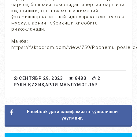
чарчоқ бош мия томонидан энергия сарфини
юқорилиги, организмдаги кимёвий
ўзгаришлар ва иш пайтида харакатсиз турган
мускулларнинг зўриқиши хисобига
ривожланади.
Манба:
https://faktodrom.com/view/759/Pochemu_posle_do
СЕНТЯБР 29, 2023
8483
2
РУКН ҚИЗИҚАРЛИ МАЪЛУМОТЛАР
Facebook даги сахифамизга қўшилишни
унутманг.