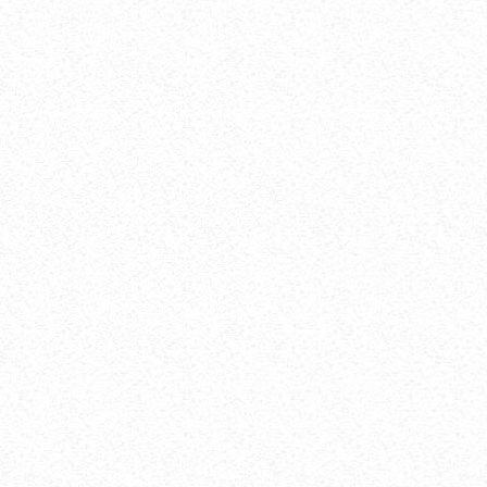
СИЙДИКДА ОҚСИЛ ҚАЧОН ПАЙДО
БЎЛАДИ?...
АПР 12, 2021
33642