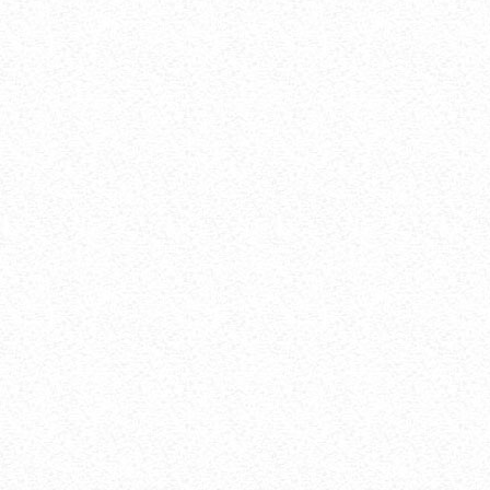
БОШ ОҒРИШИ. УНИНГ САБАБЛАРИ ВА
ДАВОЛАШ. ...
ФЕВ 06, 2018
59884
ХОМИЛАДОРЛИКДА БОЛА ТУШИШИ ХАВФИ.
БЕЛГИЛАРИ ВА САБАБЛАРИ....
АВГ 17, 2017
52875
БОЛАНГИЗДА БИТ ПАЙДО БЎЛДИ. НИМА
ҚИЛМОҚ КЕРАК? ...
ОКТ 01, 2017
47358
БЎЙИН ЛИМФА ТУГУНЛАРИ НЕГА
КАТТАЛАШАДИ?...
МАР 21, 2020
47224