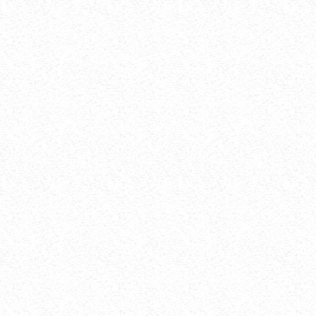
ПОЛИАРТРИТ. ТУРЛАРИ. ДАВОЛАШ....
СЕН 02, 2017
44683
БАЧАДОН МИОМАСИ, САБАБЛАРИ,
БЕЛГИЛАРИ ВА ДАВОЛАШ. ...
АПР 25, 2018
43397
ЮЗГА АЛЛЕРГИЯ ТОШИШИ. УНИНГ
САБАБЛАРИ ВА ТУРЛАРИ. ...
НОЯ 27, 2017
43383
ҚОРИН ДАМ БЎЛИШИ САБАБЛАРИ ВА УНДАН
ҚУТУЛИШ ЙЎЛЛАРИ....
ИЮЛ 16, 2021
42730