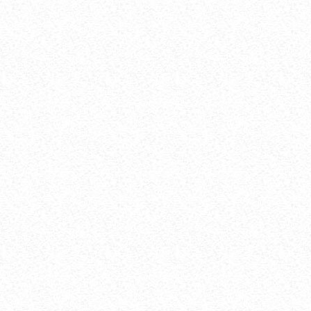
ГЕМАНГИОМА НИМА? ...
ОКТ 31, 2017
38132
КИНДИКДАН СУВ КЕЛИШИНИНГ САБАБИ
НИМА?...
АВГ 17, 2017
37462
ҚОВОҚ УЧГАНДА НИМА ҚИЛИШ КЕРАК?...
МАЙ 29, 2018
37237
БОЛАЛАРДА СИЙДИК ТУТА ОЛМАСЛИК
(ЭНУРЕЗ) НИ ДАВОЛАШ ...
ОКТ 19, 2017
36633