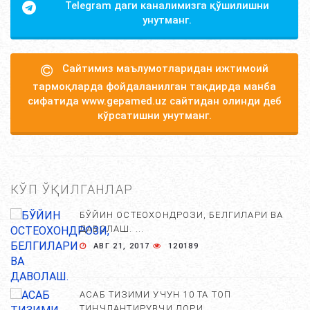
Telegram даги каналимизга қўшилишни
унутманг.
Сайтимиз маълумотларидан ижтимоий
тармоқларда фойдаланилган тақдирда манба
сифатида www.gepamed.uz сайтидан олинди деб
кўрсатишни унутманг.
КЎП ЎҚИЛГАНЛАР
БЎЙИН ОСТЕОХОНДРОЗИ, БЕЛГИЛАРИ ВА
ДАВОЛАШ. ...
АВГ 21, 2017
120189
АСАБ ТИЗИМИ УЧУН 10 ТА ТОП
ТИНЧЛАНТИРУВЧИ ДОРИ...