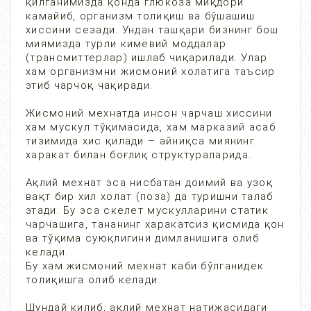
қилганимизда қонда глюкоза миқдори
камайиб, организм толиқиш ва бўшашиш
хиссини сезади. Ундан ташқари бизнинг бош
миямизда турли кимёвий моддалар
(трансмиттерлар) ишлаб чиқарилади. Улар
хам организмни жисмоний холатига таъсир
этиб чарчоқ чақиради.
Жисмоний мехнатда инсон чарчаш хиссини
хам мускул тўқимасида, хам марказий асаб
тизимида хис қилади – айниқса миянинг
харакат билан боғлиқ структураларида.
Ақлий мехнат эса нисбатан доимий ва узоқ
вақт бир хил холат (поза) да туришни талаб
этади. Бу эса скелет мускулларини статик
чарчашига, тананинг харакатсиз қисмида қон
ва тўқима суюқлигини димланишига олиб
келади.
Бу хам жисмоний мехнат каби бўлганидек
толиқишга олиб келади.
Шундай килиб, ақлий мехнат натижасидаги