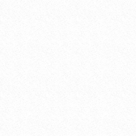
КРАПИВНИЦА – ЭШАК ЕМИ – АЛЛЕРГИК
ТОШМАЛАР...
АВГ 20, 2017
42144
ЮРАК ИШЕМИЯСИ НИМА. САБАБЛАРИ,
БЕЛГИЛАРИ, ДАВОЛАШ....
АВГ 20, 2017
40500
ОСТЕОХОНДРОЗ НИМА, САБАБЛАРИ,
ТУРЛАРИ, АСОРАТЛАРИ. ...
АВГ 21, 2017
40445
ГАЙМОРИТ, БЕЛГИЛАРИ ВА ТУРЛАРИ. ...
АВГ 20, 2017
38598