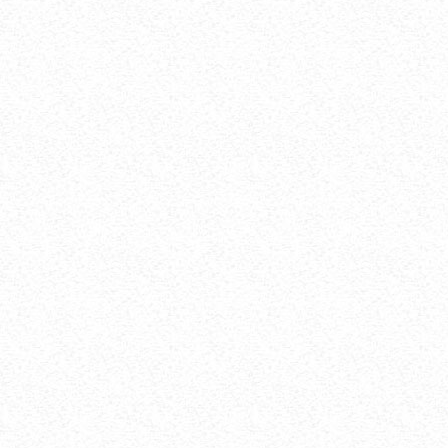
ЭНДОМЕТРИОЗ. ТУРЛАРИ. БЕЛГИЛАРИ.
АСОРАТЛАРИ. ...
НОЯ 26, 2017
36041
ТАНА ХАРОРАТИНИ ТУШИБ КЕТИШИ
ХАВФЛИМИ?...
ЯНВ 12, 2020
35663
БУРУНДАН ҚОН КЕТИШИ. САБАБЛАРИ,
БЕЛГИЛАРИ, ДАВОЛАШ. ...
ЯНВ 28, 2018
35177
БОШ АЙЛАНИШИ ВА КЎНГИЛ АЙНИШИ
САБАБИ НИМА?...
СЕН 02, 2017
34169