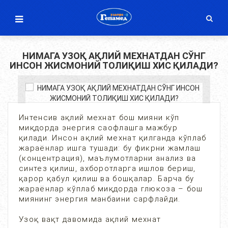
НИМАГА УЗОҚ АҚЛИЙ МЕХНАТДАН СЎНГ
ИНСОН ЖИСМОНИЙ ТОЛИҚИШ ХИС ҚИЛАДИ?
Интенсив ақлий мехнат бош мияни кўп
миқдорда энергия саофлашга мажбур
қилади. Инсон ақлий мехнат қилганда кўплаб
жараёнлар ишга тушади: бу фикрни жамлаш
(концентрация), маълумотларни анализ ва
синтез қилиш, ахборотларга ишлов бериш,
қарор қабул қилиш ва бошқалар. Барча бу
жараёнлар кўплаб миқдорда глюкоза – бош
миянинг энергия манбаини сарфлайди.
Узоқ вақт давомида ақлий мехнат