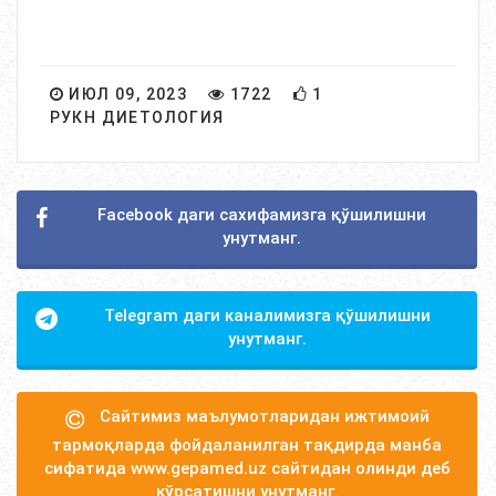
ИЮЛ 09, 2023
1722
1
РУКН ДИЕТОЛОГИЯ
Facebook даги сахифамизга қўшилишни
унутманг.
Telegram даги каналимизга қўшилишни
унутманг.
Сайтимиз маълумотларидан ижтимоий
тармоқларда фойдаланилган тақдирда манба
сифатида www.gepamed.uz сайтидан олинди деб
кўрсатишни унутманг.