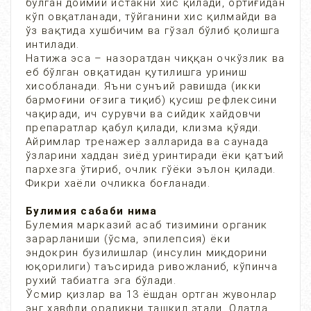
бўлган доимий истакни хис қилади, ортиғидан
кўп овқатланади, тўйганини хис қилмайди ва
ўз вақтида хушбичим ва гўзал бўлиб қолишга
интилади.
Натижа эса – назоратдан чиққан очкўзлик ва
еб бўлган овқатидан қутилишга уриниш
хисобланади. Яъни сунъий равишда (икки
бармоғини оғзига тиқиб) қусиш рефлексини
чақиради, ич сурувчи ва сийдик хайдовчи
препаратлар қабул қилади, клизма қўяди.
Айримлар тренажер залларида ва саунада
ўзларини хаддан зиёд уринтиради ёки қатъий
пархезга ўтириб, очлик гўёки эълон қилади.
Фикри хаёли очликка боғланади.
Булимия сабаби нима
Булемия марказий асаб тизимини органик
зарарланиши (ўсма, эпилепсия) ёки
эндокрин бузилишлар (инсулин миқдорини
юқорилиги) таъсирида ривожланиб, кўпинча
рухий табиатга эга бўлади.
Ўсмир қизлар ва 13 ёшдан ортган жувонлар
энг хавфли оралиқни ташкил этади. Одатда