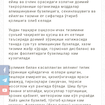
ейиш ва очлик орасидаги холатни доимий
такрорланиши организмда моддалар
алмашинувини бузилишига, секинлашувига ва
ейилган таомни ёғ сифатида ўтириб
қолишига олиб келади.
Ундан ташқари ошқозон-ичак тизимини
сунъий чақирилган қусиш ва ич кетиши
таъсирида доимий зўриқиши натижасида
танада сув-туз алмашинуви бузилади, хазм
тизими жабр кўради, гормонал дисбаланс ва
юрак фаолиятидаги бузилишлар хам
кузатилади.
Булимия билан касалланган аёлнинг типик
кўриниши қуйидагича: юзлари шишган,
тишлари емирилган, қизилўнгачида яраси
мавжуд, тирноқлари синувчан, териси
носоғлом кул рангида бўлади. Шиш бутун
танани эгаллайди, мускуллар тортишиши,
хроник қабзият, метеоризм хам кўп учрайди.
Хайз цикли бузилиб, тўхтаб қолиши хам