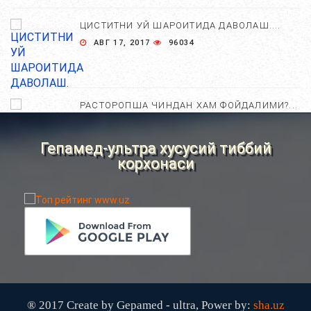
ЦИСТИТНИ УЙ ШАРОИТИДА ДАВОЛАШ....
АВГ 17, 2017
96034
РАСТОРОПША ЧИНДАН ХАМ ФОЙДАЛИМИ?...
АПР 25, 2021
84740
Гепамед-ультра хусусий тиббий
корхонаси
ХОМИЛА ЖИНСИНИ АНИҚЛАШНИНГ
НОСТАНДАРТ УСУЛЛАРИ....
АВГ 22, 2017
83742
ХОМИЛА МУДДАТИНИ АНИҚЛАШНИНГ
ҚАНДАЙ УСУЛЛАР БОР?...
АВГ 22, 2017
77435
® 2017 Create by Gepamed - ultra, Power by:
sha.uz