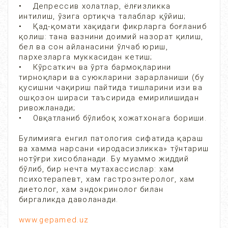
• Депрессив холатлар, ёлғизликка
интилиш, ўзига ортиқча талаблар қўйиш;
• Қад-қомати хақидаги фикрларга боғланиб
қолиш: тана вазнини доимий назорат қилиш,
бел ва сон айланасини ўлчаб юриш,
пархезларга муккасидан кетиш;
• Кўрсаткич ва ўрта бармоқларини
тирноқлари ва суюкларини зарарланиши (бу
қусишни чақириш пайтида тишларини изи ва
ошқозон шираси таъсирида емирилишидан
ривожланади;
• Овқатланиб бўлибоқ хожатхонага бориши.
Булимияга енгил патология сифатида қараш
ва хамма нарсани «иродасизликка» тўнтариш
нотўғри хисобланади. Бу муаммо жиддий
бўлиб, бир нечта мутахассислар: хам
психотерапевт, хам гастроэнтеролог, хам
диетолог, хам эндокринолог билан
биргаликда даволанади.
www.gepamed.uz