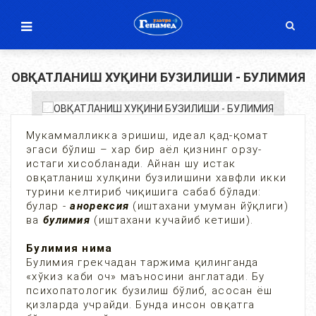
ОВҚАТЛАНИШ ХУҚИНИ БУЗИЛИШИ - БУЛИМИЯ
Мукаммалликка эришиш, идеал қад-қомат
эгаси бўлиш – хар бир аёл қизнинг орзу-
истаги хисобланади. Айнан шу истак
овқатланиш хулқини бузилишини хавфли икки
турини келтириб чиқишига сабаб бўлади:
булар -
анорексия
(иштахани умуман йўқлиги)
ва
булимия
(иштахани кучайиб кетиши).
Булимия нима
Булимия грекчадан таржима қилинганда
«хўкиз каби оч» маъносини англатади. Бу
психопатологик бузилиш бўлиб, асосан ёш
қизларда учрайди. Бунда инсон овқатга