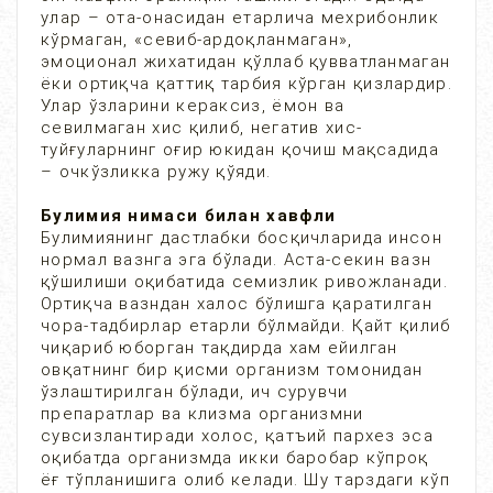
улар – ота-онасидан етарлича мехрибонлик
кўрмаган, «севиб-ардоқланмаган»,
эмоционал жихатидан қўллаб қувватланмаган
ёки ортиқча қаттиқ тарбия кўрган қизлардир.
Улар ўзларини кераксиз, ёмон ва
севилмаган хис қилиб, негатив хис-
туйғуларнинг оғир юкидан қочиш мақсадида
– очкўзликка ружу қўяди.
Булимия нимаси билан хавфли
Булимиянинг дастлабки босқичларида инсон
нормал вазнга эга бўлади. Аста-секин вазн
қўшилиши оқибатида семизлик ривожланади.
Ортиқча вазндан халос бўлишга қаратилган
чора-тадбирлар етарли бўлмайди. Қайт қилиб
чиқариб юборган тақдирда хам ейилган
овқатнинг бир қисми организм томонидан
ўзлаштирилган бўлади, ич сурувчи
препаратлар ва клизма организмни
сувсизлантиради холос, қатъий пархез эса
оқибатда организмда икки баробар кўпроқ
ёғ тўпланишига олиб келади. Шу тарздаги кўп