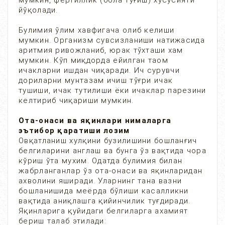
мумкин, фертиллик (бола туғиш) хусусияти
йўқолади.
Булимия ўлим хавфигача олиб келиши
мумкин. Организм сувсизланиши натижасида
аритмия ривожланиб, юрак тўхташи хам
мумкин. Кўп миқдорда ейилган таом
ичакларни ишдан чиқаради. Ич сурувчи
дориларни мунтазам ичиш тўғри ичак
тушиши, ичак тутилиши ёки ичаклар парезини
келтириб чиқариши мумкин.
Ота-онаси ва яқинлари нималарга
эътибор қаратиши лозим
Овқатланиш хулқини бузилишини бошланғич
белгиларини англаш ва бунга ўз вақтида чора
кўриш ўта мухим. Одатда булимия билан
жабрланганлар ўз ота-онаси ва яқинларидан
ахволини яширади. Уларнинг тана вазни
бошланишида меёрда бўлиши касалликни
вақтида аниқлашга қийинчилик туғдиради.
Яқинларига қуйидаги белгиларга ахамият
бериш талаб этилади: