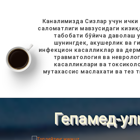
Каналимизда Сизлар учун ички
саломатлиги мавзусидаги кизиқ
табобати бўйича даволаш у
шунингдек, акушерлик ва г
инфекцион касалликлар ва дерм
травматология ва невролог
касалликлари ва токсиколо
мутахассис маслахати ва тез 
Гепамед-ул