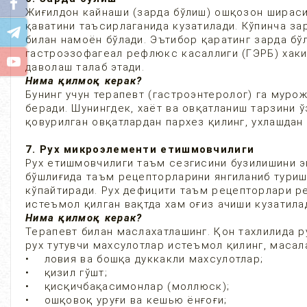
Жиғилдон кайнаши (зарда бўлиш) ошқозон шираси
қаватини таъсирлаганида кузатилади. Кўпинча за
билан намоён бўлади. Эътибор қаратинг зарда бў
гастроэзофагеал рефлюкс касаллиги (ГЭРБ) хаки
даволаш талаб этади.
Нима қилмоқ керак?
Бунинг учун терапевт (гастроэнтеролог) га муро
беради. Шунингдек, хаёт ва овқатланиш тарзини ў
қовурилган овқатлардан пархез қилинг, ухлашдан
7. Рух микроэлементи етишмовчилиги
Рух етишмовчилиги таъм сезгисини бузилишини эн
бўшлиғида таъм рецепторларини янгиланиб туриш
кўпайтиради. Рух дефицити таъм рецепторлари р
истеъмол қилган вақтда хам оғиз ачиши кузатил
Нима қилмоқ керак?
Терапевт билан маслахатлашинг. Қон тахлилида р
рух тутувчи махсулотлар истеъмол қилинг, масал
• ловия ва бошқа дуккакли махсулотлар;
• қизил гўшт;
• қисқичбақасимонлар (моллюск);
• ошқовоқ уруғи ва кешью ёнғоғи;