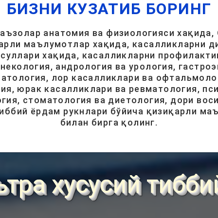
БИЗНИ КУЗАТИБ БОРИНГ
 аъзолар анатомия ва физиологияси хақида, 
арли маълумотлар хақида, касалликларни ди
суллари хақида, касалликларни профилакти
инекология, андрология ва урология, гастроэ
атология, лор касалликлари ва офтальмолог
ия, юрак касалликлари ва ревматология, пси
гия, стоматология ва диетология, дори вос
тиббий ёрдам рукнлари бўйича қизиқарли ма
билан бирга қолинг.
ьтра хусусий тибби