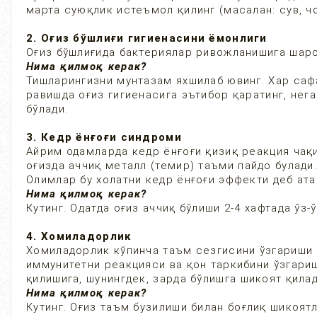
марта суюқлик истеъмол қилинг (масалан: сув, 
2. Оғиз бўшлиғи гигиенасини ёмонлиги
Оғиз бўшлиғида бактериялар ривожланишига шаро
Нима қилмоқ керак?
Тишларингизни мунтазам яхшилаб ювинг. Хар саф
равишда оғиз гигиенасига эътибор қаратинг, нег
бўлади.
3. Кедр ёнғоғи синдроми
Айрим одамларда кедр ёнғоғи қизиқ реакция чақ
оғизда аччиқ металл (темир) таъми пайдо булади
Олимлар бу холатни кедр ёнғоғи эффекти деб ата
Нима қилмоқ керак?
Кутинг. Одатда оғиз аччиқ бўлиши 2-4 хафтада ўз-
4. Хомиладорлик
Хомиладорлик кўпинча таъм сезгисини ўзгариши 
иммунитетни реакцияси ва қон таркибини ўзгари
қилишига, шунингдек, зарда бўлишга шикоят қилад
Нима қилмоқ керак?
Кутинг. Оғиз таъм бузилиши билан боғлиқ шикоят