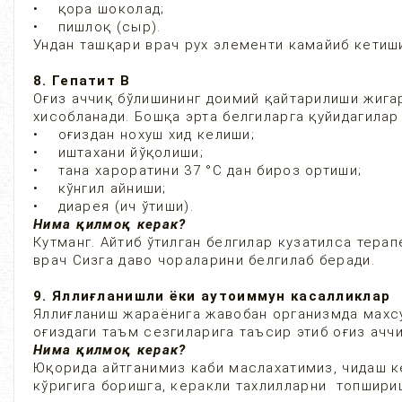
• қора шоколад;
• пишлоқ (сыр).
Ундан ташқари врач рух элементи камайиб кетиш
8. Гепатит В
Оғиз аччиқ бўлишининг доимий қайтарилиши жигар
хисобланади. Бошқа эрта белгиларга қуйидагилар
• оғиздан нохуш хид келиши;
• иштахани йўқолиши;
• тана хароратини 37 °С дан бироз ортиши;
• кўнгил айниши;
• диарея (ич ўтиши).
Нима қилмоқ керак?
Кутманг. Айтиб ўтилган белгилар кузатилса тера
врач Сизга даво чораларини белгилаб беради.
9. Яллиғланишли ёки аутоиммун касалликлар
Яллиғланиш жараёнига жавобан организмда махсус
оғиздаги таъм сезгиларига таъсир этиб оғиз аччи
Нима қилмоқ керак?
Юқорида айтганимиз каби маслахатимиз, чидаш к
кўригига боришга, керакли тахлилларни топшириш