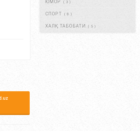
ЮМОР
( 3 )
КРАПИВНИЦА – ЭШАК ЕМИ –
АЛЛЕРГИК ТОШМАЛАР...
СПОРТ
( 8 )
АВГ 20, 2017
42123
ХАЛҚ ТАБОБАТИ
( 5 )
ЮРАК ИШЕМИЯСИ НИМА.
САБАБЛАРИ, БЕЛГИЛАРИ,
ДАВОЛАШ....
АВГ 20, 2017
40484
ОСТЕОХОНДРОЗ НИМА,
САБАБЛАРИ, ТУРЛАРИ,
АСОРАТЛАРИ. ...
АВГ 21, 2017
40427
.uz
ГАЙМОРИТ, БЕЛГИЛАРИ ВА
ТУРЛАРИ. ...
АВГ 20, 2017
38587