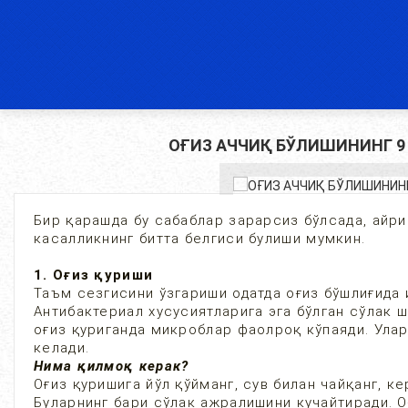
ОҒИЗ АЧЧИҚ БЎЛИШИНИНГ 9
Бир қарашда бу сабаблар зарарсиз бўлсада, айр
касалликнинг битта белгиси булиши мумкин.
1. Оғиз қуриши
Таъм сезгисини ўзгариши одатда оғиз бўшлиғида 
Антибактериал хусусиятларига эга бўлган сўлак
оғиз қуриганда микроблар фаолроқ кўпаяди. Улар
келади.
Нима қилмоқ керак?
Оғиз қуришига йўл қўйманг, сув билан чайқанг, к
Буларнинг бари сўлак ажралишини кучайтиради. О