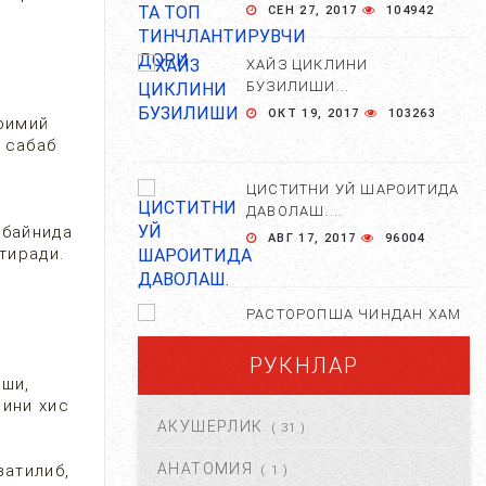
СЕН 27, 2017
104942
ХАЙЗ ЦИКЛИНИ
БУЗИЛИШИ...
ОКТ 19, 2017
103263
Доимий
 сабаб
ЦИСТИТНИ УЙ ШАРОИТИДА
ДАВОЛАШ....
обайнида
АВГ 17, 2017
96004
тиради.
РАСТОРОПША ЧИНДАН ХАМ
ФОЙДАЛИМИ?...
РУКНЛАР
АПР 25, 2021
84693
иши,
мини хис
АКУШЕРЛИК
( 31 )
ХОМИЛА ЖИНСИНИ
АНИҚЛАШНИНГ
АНАТОМИЯ
затилиб,
( 1 )
НОСТАНДАРТ УСУЛЛАРИ....