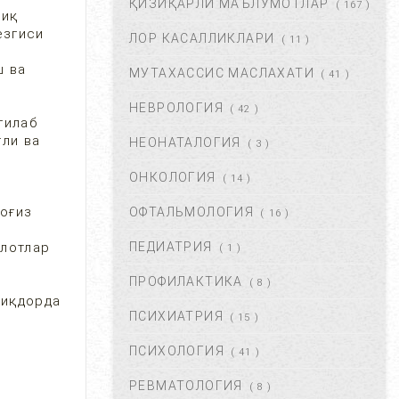
ҚИЗИҚАРЛИ МАЪЛУМОТЛАР
( 167 )
ФЕВ 06, 2018
59834
лиқ
езгиси
ЛОР КАСАЛЛИКЛАРИ
( 11 )
ш ва
МУТАХАССИС МАСЛАХАТИ
ХОМИЛАДОРЛИКДА БОЛА
( 41 )
ТУШИШИ ХАВФИ.
НЕВРОЛОГИЯ
БЕЛГИЛАРИ ВА
( 42 )
гилаб
САБАБЛАРИ....
ғли ва
НЕОНАТАЛОГИЯ
( 3 )
АВГ 17, 2017
52868
ОНКОЛОГИЯ
( 14 )
БОЛАНГИЗДА БИТ ПАЙДО
БЎЛДИ. НИМА ҚИЛМОҚ
 оғиз
ОФТАЛЬМОЛОГИЯ
( 16 )
КЕРАК? ...
и
улотлар
ПЕДИАТРИЯ
( 1 )
ОКТ 01, 2017
47347
ПРОФИЛАКТИКА
( 8 )
БЎЙИН ЛИМФА ТУГУНЛАРИ
миқдорда
НЕГА КАТТАЛАШАДИ?...
ПСИХИАТРИЯ
( 15 )
МАР 21, 2020
47210
ПСИХОЛОГИЯ
( 41 )
РЕВМАТОЛОГИЯ
( 8 )
ПОЛИАРТРИТ. ТУРЛАРИ.