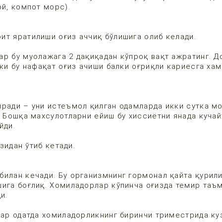
чой, компот морс).
ит яратилиши оғиз аччиқ бўлишига олиб келади.
ар бу муолажага 2 дақиқадан кўпроқ вақт ажратинг. 
аки бу нафақат оғиз ачиши балки оғриқли кариесга хам
иради – уни истеъмол қилган одамларда икки сутка м
. Бошқа махсулотларни ейиш бу хиссиётни янада кучай
йди.
ўзидан ўтиб кетади.
билан кечади. Бу организмнинг гормонал қайта қурил
шига боғлиқ. Хомиладорлар кўпинча оғизда темир таъ
и.
лар одатда хомиладорликнинг биринчи триместрида ку