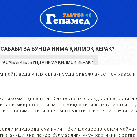
 САБАБИ ВА БУНДА НИМА ҚИЛМОҚ КЕРАК?
им пайтларда улар организмда ривожланаётган хавфли
истиқомат қиладиган бактериялар миқдори ва сонига 
 шираси микроорганизмлар миқдорини камайтиради. Шу
нинг айримларини хаёт махсулоти оғиз аччиқ булишиг
еракли миқдорда сув ичинг, ёки шакарсиз сақич чайнан
ғиз ачиши яна пайдо бўлмаслиги учун хар икки соатда