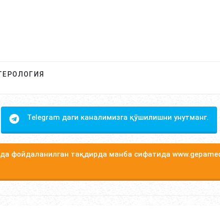
ТЕРОЛОГИЯ
Telegram даги каналимизга қўшилишни унутманг.
а фойдаланилган тақдирда манба сифатида www.gepamed