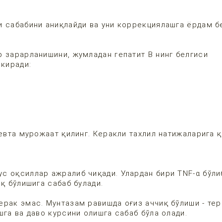
и сабабини аниқлайди ва уни коррекциялашга ёрдам б
 зарарланишини, жумладан гепатит В нинг белгиси
 киради:
певта мурожаат қилинг. Керакли тахлил натижаларига 
 оқсиллар ажралиб чиқади. Улардан бири TNF-α бўлиб
қ бўлишига сабаб булади.
ерак эмас. Мунтазам равишда оғиз аччиқ бўлиши - те
га ва даво курсини олишга сабаб бўла олади.