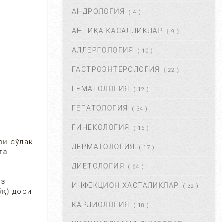
АНДРОЛОГИЯ
АВГ 22, 2017
83720
( 4 )
АНТИҚА КАСАЛЛИКЛАР
( 9 )
ХОМИЛА МУДДАТИНИ
АНИҚЛАШНИНГ ҚАНДАЙ
АЛЛЕРГОЛОГИЯ
( 10 )
УСУЛЛАР БОР?...
АВГ 22, 2017
77428
ГАСТРОЭНТЕРОЛОГИЯ
( 22 )
ГЕМАТОЛОГИЯ
( 12 )
ЧАП ҚОРИН СОХАСИ НИМА
САБАБДАН ОҒРИЙДИ? ...
ГЕПАТОЛОГИЯ
( 34 )
НОЯ 13, 2017
64175
ГИНЕКОЛОГИЯ
( 16 )
ри сўлак
ДЕРМАТОЛОГИЯ
( 17 )
БОШ МИЯ САРАТОНИНИ
та
БИРИНЧИ БЕЛГИЛАРИ. ...
ДИЕТОЛОГИЯ
( 64 )
НОЯ 24, 2017
60935
из
ИНФЕКЦИОН ХАСТАЛИКЛАР
( 32 )
ўқ) дори
КАРДИОЛОГИЯ
( 18 )
БОШ ОҒРИШИ. УНИНГ
САБАБЛАРИ ВА ДАВОЛАШ. ...