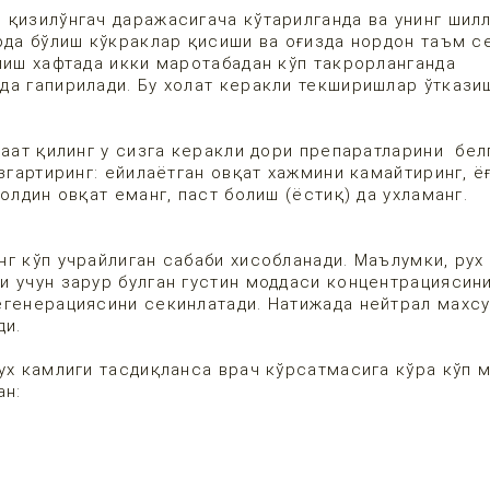
 қизилўнгач даражасигача кўтарилганда ва унинг шил
рда бўлиш кўкраклар қисиши ва оғизда нордон таъм с
лиш хафтада икки маротабадан кўп такрорланганда
да гапирилади. Бу холат керакли текширишлар ўткази
жаат қилинг у сизга керакли дори препаратларини бел
згартиринг: ейилаётган овқат хажмини камайтиринг, ё
 олдин овқат еманг, паст болиш (ёстиқ) да ухламанг.
г кўп учрайлиган сабаби хисобланади. Маълумки, рух
и учун зарур булган густин моддаси концентрациясин
егенерациясини секинлатади. Натижада нейтрал махс
ади.
ух камлиги тасдиқланса врач кўрсатмасига кўра кўп 
ан: