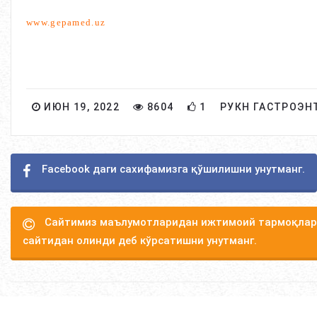
w
ww.gepamed.uz
ИЮН 19, 2022
8604
1
РУКН ГАСТРОЭН
Facebook даги сахифамизга қўшилишни унутманг.
Сайтимиз маълумотларидан ижтимоий тармоқлард
сайтидан олинди деб кўрсатишни унутманг.