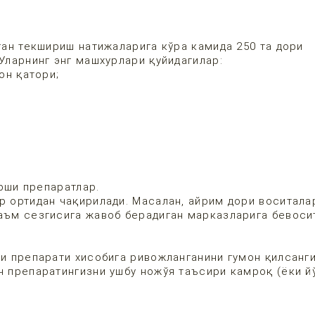
нган текшириш натижаларига кўра камида 250 та дори
 Уларнинг энг машхурлари қуйидагилар:
он қатори;
рши препаратлар.
р ортидан чақирилади. Масалан, айрим дори воситала
таъм сезгисига жавоб берадиган марказларига бевоси
ри препарати хисобига ривожланганини гумон қилсанг
ч препаратингизни ушбу ножўя таъсири камроқ (ёки й