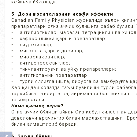
кейинча йўқолади.
5. Дори воситаларини ножўя эффекти
Canadian Family Physician журналида эълон қили
препаратлари оғиз аччиқ бўлишига сабаб булади.
• антибиотиклар: масалан тетрациклин ва хинол
• хафақонликка қарши препаратлар;
• диуретиклар;
• мигренга қарши дорилар;
• миорелаксантлар;
• антидепрессантлар;
• тинчлантирувчи ва уйқу препаратлари;
• антигистамин препаратлар;
• турли яллиғланишга, вирусга ва замбуруғга қа
Хар қандай холатда таъм бузилиши турли сабабла
таркибига таъсир этса, айримлари бош миянинг 
таъсир этади.
Нима қилмоқ керак?
Оғиз аччиқ бўлиши айнан Сиз қабул қилаётган до
даволовчи врачингиз билан маслахатлашинг. Вра
билан алмаштириб беради.
6. Зарда бўлиш