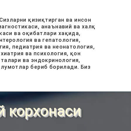
ГЕМАНГИОМА НИМА? ...
ОКТ 31, 2017
38125
Сизларни қизиқтирган ва инсон
агностикаси, анаънавий ва халқ
каси ва оқибатлари хақида,
нтерология ва гепатология,
КИНДИКДАН СУВ
КЕЛИШИНИНГ САБАБИ
ия, педиатрия ва неонатология,
НИМА?...
хиатрия ва психология, қон
АВГ 17, 2017
37450
италари ва эндокринология,
ълумотлар бериб борилади. Биз
ҚОВОҚ УЧГАНДА НИМА
ҚИЛИШ КЕРАК?...
МАЙ 29, 2018
37222
й корхонаси
БОЛАЛАРДА СИЙДИК ТУТА
ОЛМАСЛИК (ЭНУРЕЗ) НИ
ДАВОЛАШ ...
ОКТ 19, 2017
36624