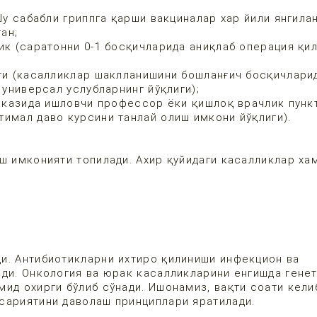
у сабабли гриппга қарши вакциналар хар йили янгилан
ан;
 (саратонни 0-1 босқичларида аниқлаб операция қил
и (касалликлар шаклланишини бошланғич босқичлари
 универсал услубларнинг йўқлиги);
рказида ишловчи профессор ёки қишлоқ врачлик пунк
тимал даво курсини танлай олиш имкони йўқлиги).
ш имконияти топилади. Ахир қуйидаги касалликлар ха
и. Антибиотикларни ихтиро қилиниши инфекцион ва
йди. Онкология ва юрак касалликларини енгишда генет
ид охирги бўлиб сўнади. Ишонамиз, вақти соати кели
ксариятини даволаш принциплари яратилади.