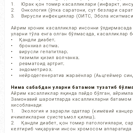
1. Юрак қон томир касалликлари (инфаркт, инсу
2. Онкология (ўпка саратони, сут безлари сарат
3. Вирусли инфекциялар (ОИТС, Эбола иситмаси,
Айрим хроник касалликлар инсонни ўлдирмасада у
уларни тўла енга олган бўлмасада, касалликлар 
• Қандли диабет;
• бронхиал астма;
• вирусли гепатитлар;
• тизимли қизил волчанка;
• ревматоид артрит;
• эндометриоз;
• нейродегенератив жараёнлар (Аьцгеймер синд
Нима сабабдан уларни батамом тузатиб бўлм
Айрим касалликлар яқинда пайдо бўлган, айримл
Замонавий шароитларда касалликларни батамом 
хисобланади:
1. Экология и зарарли одатлар (кимёвий канцеро
ичимликларни суистеъмол қилиш);
2. Қандли диабет, қон томир патологиялари, са
келтириб чиқарувчи инсон хромосом аппаратида 