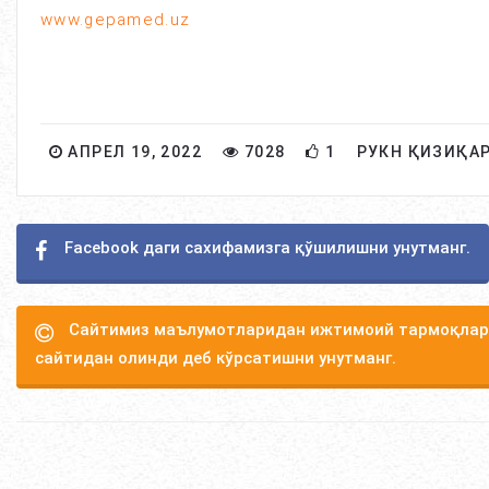
www.gepamed.uz
АПРЕЛ 19, 2022
7028
1
РУКН ҚИЗИҚА
Facebook даги сахифамизга қўшилишни унутманг.
Сайтимиз маълумотларидан ижтимоий тармоқлард
сайтидан олинди деб кўрсатишни унутманг.