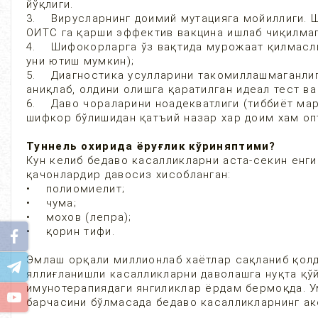
йўқлиги.
3. Вирусларнинг доимий мутацияга мойиллиги. Ш
ОИТС га қарши эффектив вакцина ишлаб чиқилмаг
4. Шифокорларга ўз вақтида мурожаат қилмаслик
уни ютиш мумкин);
5. Диагностика усулларини такомиллашмаганлиг
аниқлаб, олдини олишга қаратилган идеал тест ва
6. Даво чораларини ноадекватлиги (тиббиёт ма
шифкор бўлишидан қатъий назар хар доим хам оп
Туннель охирида ёруғлик кўриняптими?
Кун келиб бедаво касалликларни аста-секин енги
қачонлардир давосиз хисобланган:
• полиомиелит;
• чума;
• мохов (лепра);
• қорин тифи.
Эмлаш орқали миллионлаб хаётлар сақланиб қолд
яллиғланишли касалликларни даволашга нуқта қў
имунотерапиядаги янгиликлар ёрдам бермоқда. Ум
барчасини бўлмасада бедаво касалликларнинг а