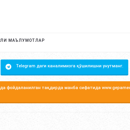
РЛИ МАЪЛУМОТЛАР
Telegram даги каналимизга қўшилишни унутманг.
а фойдаланилган тақдирда манба сифатида www.gepamed