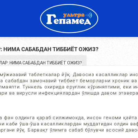
: НИМА САБАБДАН ТИББИЁТ ОЖИЗ?
 мўжизавий таблеткалар йўқ. Давосиз касалликлар ин
а сабабдан замонавий тиббиёт беморларни хроник ва
лмаяпти. Туннель охирида ёруғлик кўриняптими, ёки и
клари ва вирусли инфекциялардан ўлишда давом этав
а фан олдинга қараб силжимокда, инсон геноми қайта
ни каби ўша-ўша касалликлардан муддатидан олдин ва
аргани йўқ. Барвақт ўлимга сабаб бўлувчи асосий дав