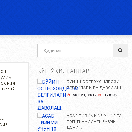
КЎП ЎҚИЛГАНЛАР
сон
 ўлим
БЎЙИН ОСТЕОХОНДРОЗИ,
нсоният
БЕЛГИЛАРИ ВА ДАВОЛАШ. ...
ерадими?
АВГ 21, 2017
120149
АСАБ ТИЗИМИ УЧУН 10 ТА
фот
ТОП ТИНЧЛАНТИРУВЧИ
осиз
ДОРИ...