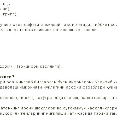
льт);
они);
 грипп).
нинг хаёт сифатига жиддий таъсир этади. Тиббиёт хо
белгиларини ва кечишини енгиллаштира олади:
роми, Паркинсон касллиги).
аяпти?
ари эса минглаб йиллардан буён инсонларни ўлдириб к
даволаш имконияти йўқлигини асосий сабаблари қуйи
генлар, чекиш, нотўғри овқатланиш, наркотиклар ва 
ратоннинг ирсий шакллари ва аутоиммун касалликлар
нуқсонли генларнинг йиғилиши натижасида табиий та