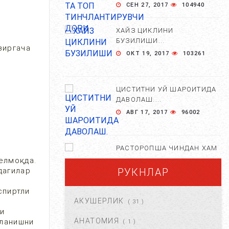
СЕН 27, 2017
104940
ХАЙЗ ЦИКЛИНИ
БУЗИЛИШИ...
зиргача
ОКТ 19, 2017
103261
ЦИСТИТНИ УЙ ШАРОИТИДА
ДАВОЛАШ....
АВГ 17, 2017
96002
РАСТОРОПША ЧИНДАН ХАМ
ФОЙДАЛИМИ?...
елмоқда.
дагилар
РУКНЛАР
АПР 25, 2021
84687
спиртли
АКУШЕРЛИК
( 31 )
ХОМИЛА ЖИНСИНИ
ни
АНИҚЛАШНИНГ
АНАТОМИЯ
нланишни
( 1 )
НОСТАНДАРТ УСУЛЛАРИ....