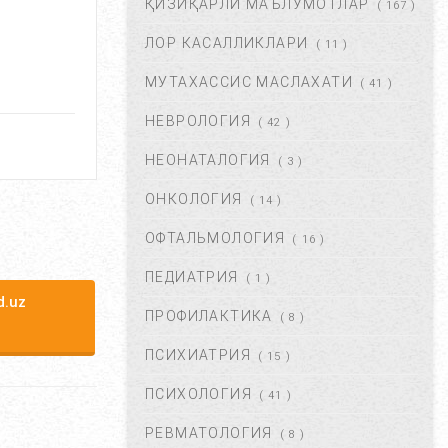
ҚИЗИҚАРЛИ МАЪЛУМОТЛАР
( 167 )
ФЕВ 06, 2018
59831
ЛОР КАСАЛЛИКЛАРИ
( 11 )
МУТАХАССИС МАСЛАХАТИ
ХОМИЛАДОРЛИКДА БОЛА
( 41 )
ТУШИШИ ХАВФИ.
НЕВРОЛОГИЯ
БЕЛГИЛАРИ ВА
( 42 )
САБАБЛАРИ....
НЕОНАТАЛОГИЯ
( 3 )
АВГ 17, 2017
52867
ОНКОЛОГИЯ
( 14 )
БОЛАНГИЗДА БИТ ПАЙДО
БЎЛДИ. НИМА ҚИЛМОҚ
ОФТАЛЬМОЛОГИЯ
( 16 )
КЕРАК? ...
ПЕДИАТРИЯ
( 1 )
ОКТ 01, 2017
47345
.uz
ПРОФИЛАКТИКА
( 8 )
БЎЙИН ЛИМФА ТУГУНЛАРИ
НЕГА КАТТАЛАШАДИ?...
ПСИХИАТРИЯ
( 15 )
МАР 21, 2020
47208
ПСИХОЛОГИЯ
( 41 )
РЕВМАТОЛОГИЯ
( 8 )
ПОЛИАРТРИТ. ТУРЛАРИ.