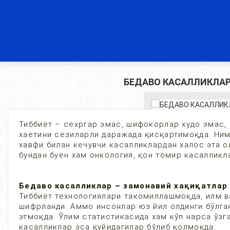
БЕДАВО КАСАЛЛИКЛАР
Тиббиёт – сехргар эмас, шифокорлар худо эмас,
хаётини сезиларли даражада қисқартимоқда. Ним
хавфи билан кечувчи касалликлардан халос эта о
бундан буён хам онкология, қон томир касалли
Бедаво касалликлар – замонавий хақиқатлар
Тиббиёт технологиялари такомиллашмоқда, илм в
шифрланди. Аммо инсонлар юз йил олдинги бўлга
этмоқда. Ўлим статистикасида хам кўп нарса ўзг
касалликлар эса қуйидагилар бўлиб қолмоқда: