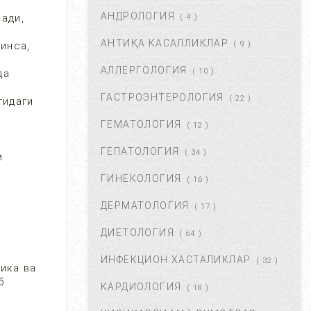
АНДРОЛОГИЯ
АВГ 22, 2017
83719
ади,
( 4 )
АНТИҚА КАСАЛЛИКЛАР
инса,
( 9 )
ХОМИЛА МУДДАТИНИ
АНИҚЛАШНИНГ ҚАНДАЙ
АЛЛЕРГОЛОГИЯ
( 10 )
да
УСУЛЛАР БОР?...
АВГ 22, 2017
77426
ГАСТРОЭНТЕРОЛОГИЯ
( 22 )
тидаги
ГЕМАТОЛОГИЯ
( 12 )
ЧАП ҚОРИН СОХАСИ НИМА
САБАБДАН ОҒРИЙДИ? ...
ГЕПАТОЛОГИЯ
( 34 )
м
НОЯ 13, 2017
64174
ГИНЕКОЛОГИЯ
( 16 )
ДЕРМАТОЛОГИЯ
( 17 )
БОШ МИЯ САРАТОНИНИ
БИРИНЧИ БЕЛГИЛАРИ. ...
ДИЕТОЛОГИЯ
( 64 )
НОЯ 24, 2017
60935
ИНФЕКЦИОН ХАСТАЛИКЛАР
( 32 )
ика ва
б
КАРДИОЛОГИЯ
( 18 )
БОШ ОҒРИШИ. УНИНГ
САБАБЛАРИ ВА ДАВОЛАШ. ...