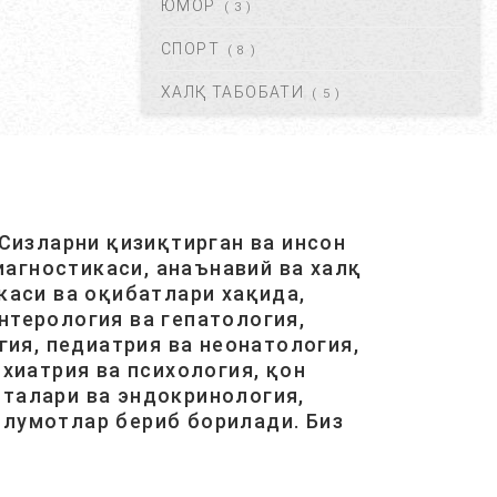
ЮМОР
( 3 )
КРАПИВНИЦА – ЭШАК ЕМИ –
АЛЛЕРГИК ТОШМАЛАР...
СПОРТ
( 8 )
АВГ 20, 2017
42121
ХАЛҚ ТАБОБАТИ
( 5 )
ЮРАК ИШЕМИЯСИ НИМА.
САБАБЛАРИ, БЕЛГИЛАРИ,
ДАВОЛАШ....
АВГ 20, 2017
40483
Сизларни қизиқтирган ва инсон
агностикаси, анаънавий ва халқ
ОСТЕОХОНДРОЗ НИМА,
САБАБЛАРИ, ТУРЛАРИ,
каси ва оқибатлари хақида,
АСОРАТЛАРИ. ...
нтерология ва гепатология,
АВГ 21, 2017
40426
ия, педиатрия ва неонатология,
хиатрия ва психология, қон
италари ва эндокринология,
ГАЙМОРИТ, БЕЛГИЛАРИ ВА
ТУРЛАРИ. ...
ълумотлар бериб борилади. Биз
АВГ 20, 2017
38587