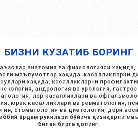
БИЗНИ КУЗАТИБ БОРИНГ
 аъзолар анатомия ва физиологияси хақида, 
арли маълумотлар хақида, касалликларни ди
суллари хақида, касалликларни профилакти
инекология, андрология ва урология, гастроэ
атология, лор касалликлари ва офтальмолог
ия, юрак касалликлари ва ревматология, пси
гия, стоматология ва диетология, дори вос
тиббий ёрдам рукнлари бўйича қизиқарли ма
билан бирга қолинг.