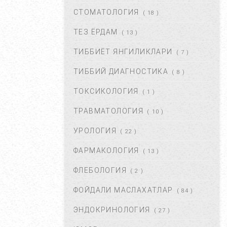
ДАВОЛАШ....
СТОМАТОЛОГИЯ
( 18 )
СЕН 02, 2017
44669
ТЕЗ ЁРДАМ
( 13 )
ТИББИЁТ ЯНГИЛИКЛАРИ
( 7 )
БАЧАДОН МИОМАСИ,
САБАБЛАРИ, БЕЛГИЛАРИ ВА
ТИББИЙ ДИАГНОСТИКА
( 8 )
ДАВОЛАШ. ...
АПР 25, 2018
43379
ТОКСИКОЛОГИЯ
( 1 )
ТРАВМАТОЛОГИЯ
( 10 )
ЮЗГА АЛЛЕРГИЯ ТОШИШИ.
УНИНГ САБАБЛАРИ ВА
УРОЛОГИЯ
( 22 )
ТУРЛАРИ. ...
НОЯ 27, 2017
43373
ФАРМАКОЛОГИЯ
( 13 )
ФЛЕБОЛОГИЯ
( 2 )
ҚОРИН ДАМ БЎЛИШИ
САБАБЛАРИ ВА УНДАН
ФОЙДАЛИ МАСЛАХАТЛАР
( 84 )
ҚУТУЛИШ ЙЎЛЛАРИ....
ИЮЛ 16, 2021
42686
ЭНДОКРИНОЛОГИЯ
( 27 )