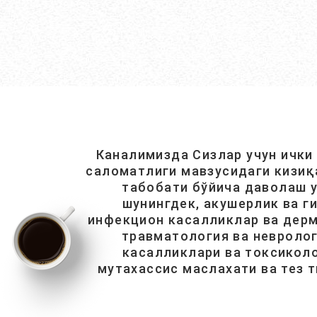
Каналимизда Сизлар учун ички
саломатлиги мавзусидаги кизиқ
табобати бўйича даволаш у
шунингдек, акушерлик ва г
инфекцион касалликлар ва дерм
травматология ва невролог
касалликлари ва токсиколо
мутахассис маслахати ва тез 