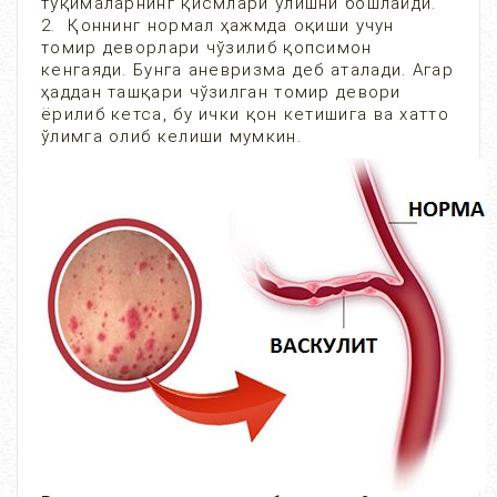
тўқималарнинг қисмлари ўлишни бошлайди.
2. Қоннинг нормал ҳажмда оқиши учун
томир деворлари чўзилиб қопсимон
кенгаяди. Бунга аневризма деб аталади. Агар
ҳаддан ташқари чўзилган томир девори
ёрилиб кетса, бу ички қон кетишига ва хатто
ўлимга олиб келиши мумкин.