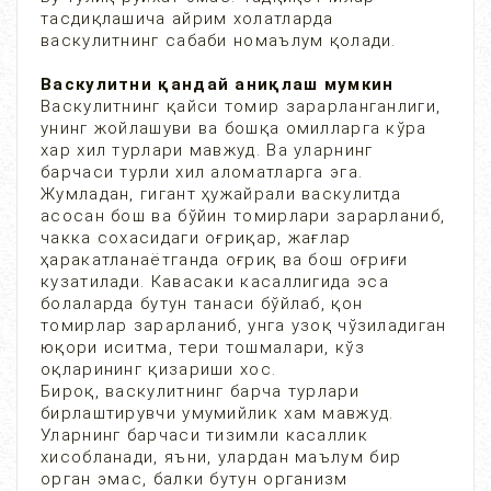
тасдиқлашича айрим холатларда
васкулитнинг сабаби номаълум қолади.
Васкулитни қандай аниқлаш мумкин
Васкулитнинг қайси томир зарарланганлиги,
унинг жойлашуви ва бошқа омилларга кўра
хар хил турлари мавжуд. Ва уларнинг
барчаси турли хил аломатларга эга.
Жумладан, гигант ҳужайрали васкулитда
асосан бош ва бўйин томирлари зарарланиб,
чакка сохасидаги оғриқар, жағлар
ҳаракатланаётганда оғриқ ва бош оғриғи
кузатилади. Кавасаки касаллигида эса
болаларда бутун танаси бўйлаб, қон
томирлар зарарланиб, унга узоқ чўзиладиган
юқори иситма, тери тошмалари, кўз
оқларининг қизариши хос.
Бироқ, васкулитнинг барча турлари
бирлаштирувчи умумийлик хам мавжуд.
Уларнинг барчаси тизимли касаллик
хисобланади, яъни, улардан маълум бир
орган эмас, балки бутун организм