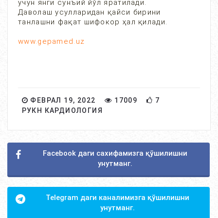
учун янги сунъий йўл яратилади.
Даволаш усулларидан қайси бирини
танлашни фақат шифокор ҳал қилади.
www.gepamed.uz
ФЕВРАЛ 19, 2022
17009
7
РУКН КАРДИОЛОГИЯ
Facebook даги сахифамизга қўшилишни
унутманг.
Telegram даги каналимизга қўшилишни
унутманг.