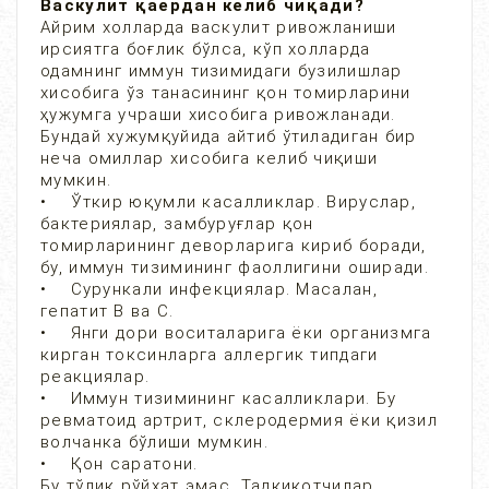
Васкулит қаердан келиб чиқади?
Айрим холларда васкулит ривожланиши
ирсиятга боғлик бўлса, кўп холларда
одамнинг иммун тизимидаги бузилишлар
хисобига ўз танасининг қон томирларини
ҳужумга учраши хисобига ривожланади.
Бундай хужумқуйида айтиб ўтиладиган бир
неча омиллар хисобига келиб чиқиши
мумкин.
• Ўткир юқумли касалликлар. Вируслар,
бактериялар, замбуруғлар қон
томирларининг деворларига кириб боради,
бу, иммун тизимининг фаоллигини оширади.
• Сурункали инфекциялар. Масалан,
гепатит В ва C.
• Янги дори воситаларига ёки организмга
кирган токсинларга аллергик типдаги
реакциялар.
• Иммун тизимининг касалликлари. Бу
ревматоид артрит, склеродермия ёки қизил
волчанка бўлиши мумкин.
• Қон саратони.
Бу тўлиқ рўйхат эмас. Тадқиқотчилар