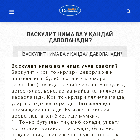
ВАСКУЛИТ НИМА ВА У ҚАНДАЙ
ДАВОЛАНАДИ?
Васкулит нима ва у нима учун хавфли?
Васкулит - қон томирлари деворларини
яллиғланиши бўлиб, лотинча «томир»
(vasculum) сўзидан келиб чиққан. Васкулитда
артериялар, веналар ва майда капиллярлар
зарарланади. Қон томирлари яллиғланганда,
улар шишади ва тораяди. Натижада қон
оқими қийинлашади. Бу иккита жиддий
асоратларга олиб келиши мумкин:
1. Томир бутунлай тиқилиб қолади, ундаги
қон оқими тўхтайди. Натижада, бу томир
орқали озиқланиши керак бўлган орган ва