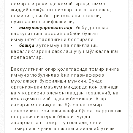
самарали равишда камайтиради, аммо
жиддий ножўя таъсирларга эга: масалан,
семириш, диабет ривожланиш хавфи,
суякларнинг заифлашиши;
•
иммуносупрессантлар
. Ушбу дорилар
васкулитнинг асосий сабаби бўлган
иммунитет фаоллигини бостиради.
•
бошқа
аутоиммун ва яллиғланиш
касалликларини даволаш учун мўлжалланган
препаратлар.
Васкулитнинг оғир ҳолатларида томир ичига
иммуноглобулинлар ёки плазмаферез
муолажаси буюрилиши мумкин. Бунда
организмдан маълум миқдорда қон олинади
ва у кераксиз элементлардан тозаланиб, ва
қон оқимига қайтадан юборилади. Агар
аневризма аниқлаган бўлса ва томир
деворининг ёрилиши хавфи бўлса, жарроҳлик
операцияси керак бўлади. Бунда
зарарланган томир шунтланади, яъни
томирнинг чўзилган жойини айланиб ўтиши