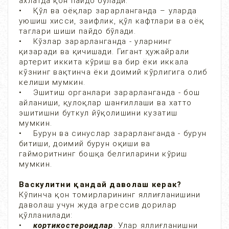
ахлатда қон пайдо бўлади.
• Қўл ва оёқлар зарарланганда – уларда
уюшиш хисси, заифлик, қўл кафтлари ва оёқ
таглари шиши пайдо бўлади.
• Кўзлар зарарланганда - уларнинг
қизаради ва қичишади. Гигант ҳужайрали
артерит иккита кўриш ва бир ёки иккала
кўзнинг вақтинча ёки доимий кўрлигига олиб
келиши мумкин.
• Эшитиш органлари зарарланганда - бош
айланиши, қулоқлар шанғиллаши ва хатто
эшитишни буткул йўқолишини кузатиш
мумкин.
• Бурун ва синуслар зарарланганда - бурун
битиши, доимий бурун оқиши ва
гайморитнинг бошқа белгиларини кўриш
мумкин.
Васкулитни қандай даволаш керак?
Кўпинча қон томирларининг яллиғланишини
даволаш учун жуда агрессив дорилар
қўлланилади:
•
кортикостероидлар
. Улар яллиғланишни