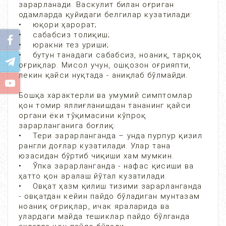
зарарланади. Васкулит билан оғриган
одамларда қуйидаги белгилар кузатилади:
• юқори ҳарорат;
• сабабсиз толиқиш;
• юракни тез уриши;
• бутун танадаги сабабсиз, ноаниқ, тарқоқ
оғриқлар. Мисол учун, ошқозон оғрияпти,
лекин қайси нуқтада - аниқлаб бўлмайди.
Бошқа характерли ва умумий симптомлар
қон томир яллиғланишдан тананинг қайси
органи ёки тўқимасини кўпроқ
зарарланганига боғлиқ:
• Тери зарарланганда – унда пурпур қизил
рангли доғлар кузатилади. Улар тана
юзасидан бўртиб чиқиши хам мумкин.
• Ўпка зарарланганда - нафас қисиши ва
ҳатто қон аралаш йўтал кузатилади.
• Овқат ҳазм қилиш тизими зарарланганда
- овқатдан кейин пайдо бўладиган мунтазам
ноаниқ оғриқлар, ичак яраларида ва
улардаги майда тешиклар пайдо бўлганда