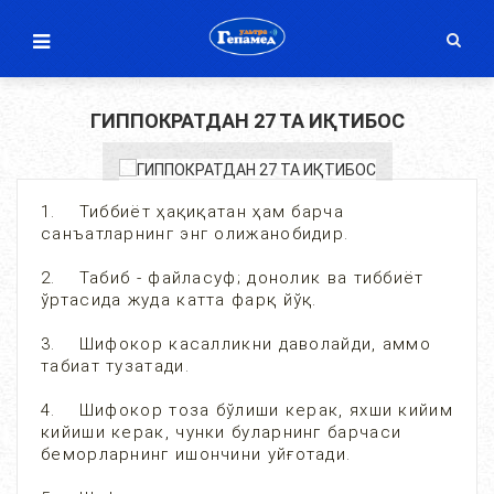
ГИППОКРАТДАН 27 ТА ИҚТИБОС
1. Тиббиёт ҳақиқатан ҳам барча
санъатларнинг энг олижанобидир.
2. Табиб - файласуф; донолик ва тиббиёт
ўртасида жуда катта фарқ йўқ.
3. Шифокор касалликни даволайди, аммо
табиат тузатади.
4. Шифокор тоза бўлиши керак, яхши кийим
кийиши керак, чунки буларнинг барчаси
беморларнинг ишончини уйғотади.