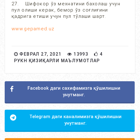
27. Шифокор ўз мехнатини бахолаш учун
пул олиши керак, бемор ўз соғлиғини
қадрига етиши учун пул тўлаши шарт.
www.gepamed.uz
ФЕВРАЛ 27, 2021
13993
4
РУКН ҚИЗИҚАРЛИ МАЪЛУМОТЛАР
Facebook даги сахифамизга қўшилишни
унутманг.
Telegram даги каналимизга қўшилишни
унутманг.