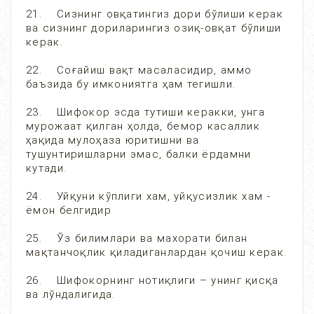
21. Сизнинг овқатингиз дори бўлиши керак
ва сизнинг дориларингиз озиқ-овқат бўлиши
керак.
22. Соғайиш вақт масаласидир, аммо
баъзида бу имкониятга ҳам тегишли.
23. Шифокор эсда тутиши керакки, унга
мурожаат қилган ҳолда, бемор касаллик
ҳақида мулоҳаза юритишни ва
тушунтиришларни эмас, балки ёрдамни
кутади.
24. Уйқуни кўплиги хам, уйқусизлик хам -
ёмон белгидир
25. Ўз билимлари ва махорати билан
мақтанчоқлик қиладиганлардан қочиш керак.
26. Шифокорнинг нотиқлиги – унинг қисқа
ва лўндалигида.