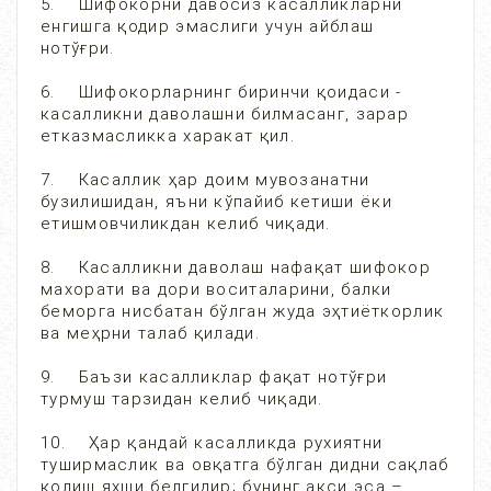
5. Шифокорни давосиз касалликларни
енгишга қодир эмаслиги учун айблаш
нотўғри.
6. Шифокорларнинг биринчи қоидаси -
касалликни даволашни билмасанг, зарар
етказмасликка харакат қил.
7. Касаллик ҳар доим мувозанатни
бузилишидан, яъни кўпайиб кетиши ёки
етишмовчиликдан келиб чиқади.
8. Касалликни даволаш нафақат шифокор
махорати ва дори воситаларини, балки
беморга нисбатан бўлган жуда эҳтиёткорлик
ва меҳрни талаб қилади.
9. Баъзи касалликлар фақат нотўғри
турмуш тарзидан келиб чиқади.
10. Ҳар қандай касалликда рухиятни
туширмаслик ва овқатга бўлган дидни сақлаб
қолиш яхши белгидир; бунинг акси эса –