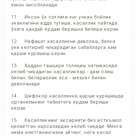
ёмон хисобланади.
11. Инсон ўз соғлиғи энг улкан бойлик
эканлигини ёдда тутиши, касаллик пайтида
ўзига қандай ёрдам беришни билиши керак.
12. Нафақат касалликни даволаш, балки
уни келтириб чиқарадиган сабабларга хам
қарши курашиш керак.
13. Ҳаддан ташқари толиқиш натижасида
келиб чиқадиган касалликлар - дам олиш
билан, бепарволик эса - меҳнат билан
даволанади.
14. Шифокор касалликка қарши курашишда
организмнинг табиатига ёрдам бериши
керак.
15. Касалликнинг аксарияти биз истеъмол
қилаётган нарсалардан келиб чиқади. Менга
нима еяётганингизни айтинг, нега касал