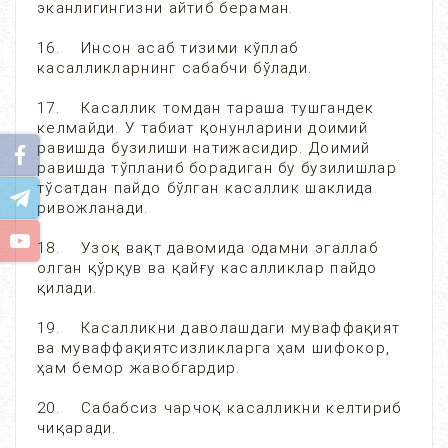
эканлигингизни айтиб бераман.
16. Инсон асаб тизими кўплаб
касалликларнинг сабабчи бўлади.
17. Касаллик томдан тараша тушгандек
келмайди. У табиат қонунларини доимий
равишда бузилиши натижасидир. Доимий
равишда тўпланиб борадиган бу бузилишлар
тўсатдан пайдо бўлган касаллик шаклида
ривожланади.
18. Узоқ вақт давомида одамни эгаллаб
олган қўрқув ва қайғу касалликлар пайдо
қилади.
19. Касалликни даволашдаги муваффақият
ва муваффақиятсизликларга ҳам шифокор,
ҳам бемор жавобгардир.
20. Сабабсиз чарчоқ касалликни келтириб
чиқаради.