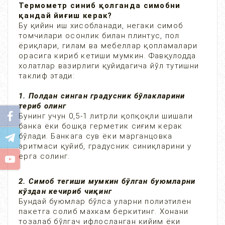
Термометр синиб қолганда симобни
қандай йиғиш керак?
Бу қийин иш хисобланади, негаки симоб
томчилари осонлик билан плинтус, пол
ёриқлари, гилам ва мебеллар қопламалари
орасига кириб кетиши мумкин. Фавқулодда
холатлар вазирлиги қуйидагича йўл тутишни
таклиф этади:
1. Полдан синган градусник бўлакларини
териб олинг
Бунинг учун 0,5-1 литрли қопқоқли шишали
банка ёки бошқа герметик сиғим керак
бўлади. Банкага сув ёки марганцовка
эритмаси қуйиб, градусник синиқларини у
ерга солинг.
2. Симоб тегиши мумкин бўлган буюмларни
кўздан кечириб чиқинг
Бундай буюмлар бўлса уларни полиэтилен
пакетга солиб махкам беркитинг. Хонани
тозалаб бўлгач ифлосланган кийим ёки