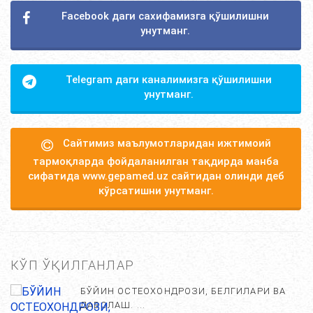
Facebook даги сахифамизга қўшилишни
унутманг.
Telegram даги каналимизга қўшилишни
унутманг.
Сайтимиз маълумотларидан ижтимоий
тармоқларда фойдаланилган тақдирда манба
сифатида www.gepamed.uz сайтидан олинди деб
кўрсатишни унутманг.
КЎП ЎҚИЛГАНЛАР
БЎЙИН ОСТЕОХОНДРОЗИ, БЕЛГИЛАРИ ВА
ДАВОЛАШ. ...