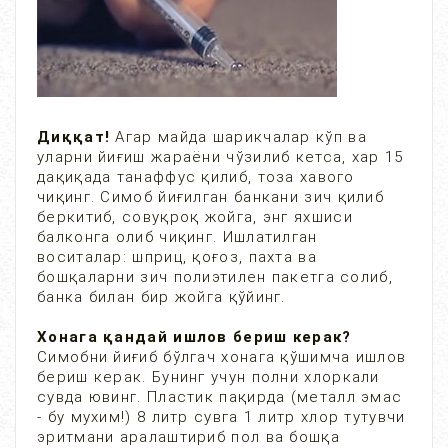
Диққат!
Агар майда шарикчалар кўп ва
уларни йиғиш жараёни чўзилиб кетса, хар 15
дақиқада танаффус қилиб, тоза хавого
чиқинг. Симоб йиғилган банкани зич қилиб
беркитиб, совуқроқ жойга, энг яхшиси
балконга олиб чиқинг. Ишлатилган
воситалар: шприц, қоғоз, пахта ва
бошқаларни зич полиэтилен пакетга солиб,
банка билан бир жойга қўйинг.
Хонага қандай ишлов бериш керак?
Симобни йиғиб бўлгач хонага қўшимча ишлов
бериш керак. Бунинг учун полни хлоркали
сувда ювинг. Пластик пақирда (металл эмас
- бу мухим!) 8 литр сувга 1 литр хлор тутувчи
эритмани аралаштириб пол ва бошқа