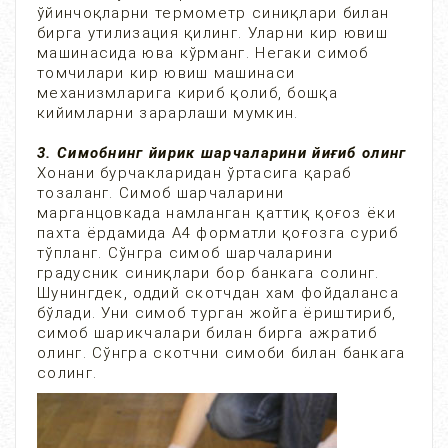
ўйинчоқларни термометр синиқлари билан
бирга утилизация қилинг. Уларни кир ювиш
машинасида юва кўрманг. Негаки симоб
томчилари кир ювиш машинаси
механизмларига кириб қолиб, бошқа
кийимларни зарарлаши мумкин.
3. Симобнинг йирик шарчаларини йиғиб олинг
Хонани бурчакларидан ўртасига қараб
тозаланг. Симоб шарчаларини
марганцовкада намланган қаттиқ қоғоз ёки
пахта ёрдамида А4 форматли қоғозга суриб
тўпланг. Сўнгра симоб шарчаларини
градусник синиқлари бор банкага солинг.
Шунингдек, оддий скотчдан хам фойдаланса
бўлади. Уни симоб турган жойга ёриштириб,
симоб шарикчалари билан бирга ажратиб
олинг. Сўнгра скотчни симоби билан банкага
солинг.