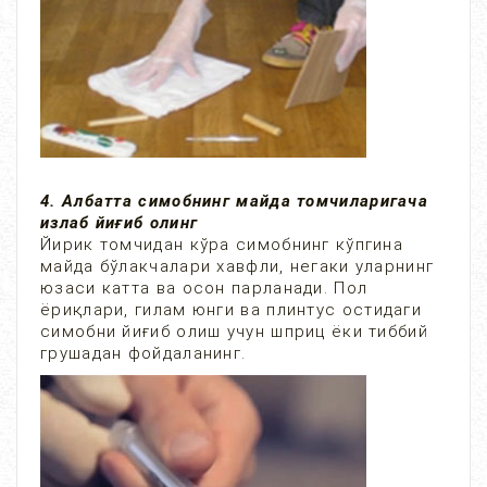
4. Албатта симобнинг майда томчиларигача
излаб йиғиб олинг
Йирик томчидан кўра симобнинг кўпгина
майда бўлакчалари хавфли, негаки уларнинг
юзаси катта ва осон парланади. Пол
ёриқлари, гилам юнги ва плинтус остидаги
симобни йиғиб олиш учун шприц ёки тиббий
грушадан фойдаланинг.