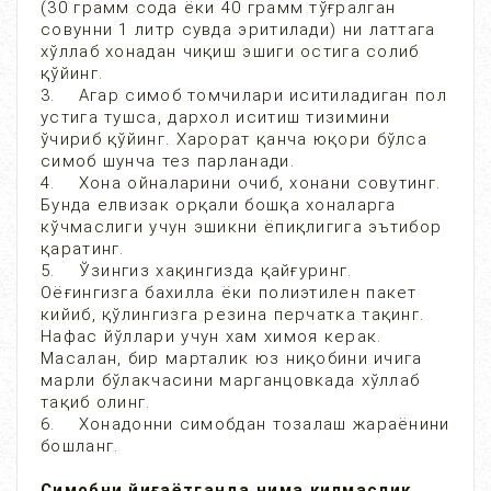
(30 грамм сода ёки 40 грамм тўғралган
совунни 1 литр сувда эритилади) ни латтага
хўллаб хонадан чиқиш эшиги остига солиб
қўйинг.
3. Агар симоб томчилари иситиладиган пол
устига тушса, дархол иситиш тизимини
ўчириб қўйинг. Харорат қанча юқори бўлса
симоб шунча тез парланади.
4. Хона ойналарини очиб, хонани совутинг.
Бунда елвизак орқали бошқа хоналарга
кўчмаслиги учун эшикни ёпиқлигига эътибор
қаратинг.
5. Ўзингиз хақингизда қайғуринг.
Оёғингизга бахилла ёки полиэтилен пакет
кийиб, қўлингизга резина перчатка тақинг.
Нафас йўллари учун хам химоя керак.
Масалан, бир марталик юз ниқобини ичига
марли бўлакчасини марганцовкада хўллаб
тақиб олинг.
6. Хонадонни симобдан тозалаш жараёнини
бошланг.
Симобни йиғаётганда нима килмаслик