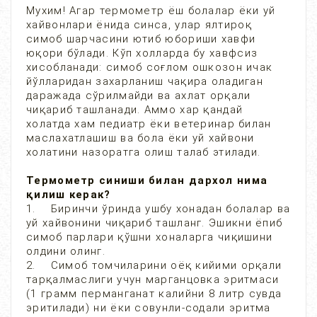
Мухим! Агар термометр ёш болалар ёки уй
хайвонлари ёнида синса, улар ялтироқ
симоб шарчасини ютиб юбориши хавфи
юқори бўлади. Кўп холларда бу хавфсиз
хисобланади: симоб соғлом ошкозон ичак
йўлларидан захарланиш чақира оладиган
даражада сўрилмайди ва ахлат орқали
чиқариб ташланади. Аммо хар қандай
холатда хам педиатр ёки ветеринар билан
маслахатлашиш ва бола ёки уй хайвони
холатини назоратга олиш талаб этилади.
Термометр синиши билан дархол нима
қилиш керак?
1. Биринчи ўринда ушбу хонадан болалар ва
уй хайвонини чиқариб ташланг. Эшикни ёпиб
симоб парлари қўшни хоналарга чиқишини
олдини олинг.
2. Симоб томчиларини оёқ кийими орқали
тарқалмаслиги учун марганцовка эритмаси
(1 грамм перманганат калийни 8 литр сувда
эритилади) ни ёки совунли-содали эритма