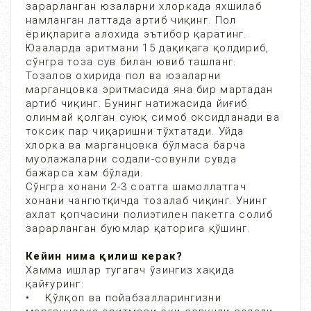
зарарланган юзаларни хлоркада яхшилаб
намланган латтада артиб чиқинг. Пол
ёриқларига алохида эътибор қаратинг.
Юзаларда эритмани 15 дақиқага қолдириб,
сўнгра тоза сув билан ювиб ташланг.
Тозалов охирида пол ва юзаларни
марганцовка эритмасида яна бир мартадан
артиб чиқинг. Бунинг натижасида йиғиб
олинмай қолган суюқ симоб оксидланади ва
токсик пар чиқаришни тўхтатади. Уйда
хлорка ва марганцовка бўлмаса барча
муолажаларни содали-совунли сувда
бажарса хам бўлади.
Сўнгра хонани 2-3 соатга шамоллатгач
хонани чангютқичда тозалаб чиқинг. Унинг
ахлат қопчасини полиэтилен пакетга солиб
зарарланган буюмлар қаторига қўшинг.
Кейин нима қилиш керак?
Хамма ишлар тугагач ўзингиз хақида
қайғуринг:
• Қўлқоп ва пойабзалларингизни