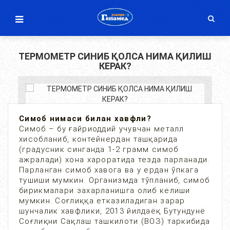
ТЕРМОМЕТР СИНИБ ҚОЛСА НИМА ҚИЛИШ
КЕРАК?
Симоб нимаси билан хавфли?
Симоб – бу ғайриоддий учувчан металл
хисобланиб, контейнердан ташқарида
(градусник синганда 1-2 грамм симоб
ажралади) хона хароратида тезда парланади.
Парланган симоб хавога ва у ердан ўпкага
тушиши мумкин. Организмда тўпланиб, симоб
бирикмалари захарланишга олиб келиши
мумкин. Соғлиққа етказиладиган зарар
шунчалик хавфлики, 2013 йилдаёқ Бутундунё
Соғлиқни Сақлаш ташкилоти (ВОЗ) таркибида