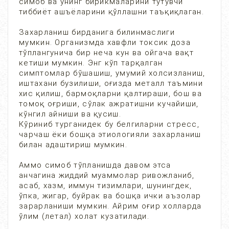
симоб ва унинг бирикмаларини тутувчи
тиббиёт ашъёларини қўллашни таъқиқлаган.
Захарланиш бирданига билинмаслиги
мумкин. Организмда хавфли токсик доза
тўплангунича бир неча кун ва ойгача вақт
кетиши мумкин. Энг кўп тарқалган
симптомлар бўшашиш, умумий холсизланиш,
иштахани бузилиши, оғизда металл таъмини
хис қилиш, бармоқларни қалтираши, бош ва
томоқ оғриши, сўлак ажратишни кучайиши,
кўнгил айниши ва қусиш.
Кўриниб турганидек бу белгиларни стресс,
чарчаш ёки бошқа этиологияли захарланиш
билан адаштириш мумкин.
Аммо симоб тўпланишда давом этса
анчагина жиддий муаммолар ривожланиб,
асаб, хазм, иммун тизимлари, шунингдек,
ўпка, жигар, буйрак ва бошқа ички аъзолар
зарарланиши мумкин. Айрим оғир холларда
ўлим (летал) холат кузатилади.