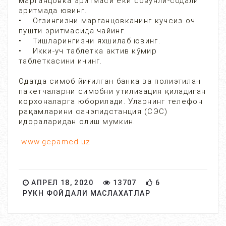
марганцовка эритмаси ёки совунли-содали
эритмада ювинг.
• Оғзингизни марганцовканинг кучсиз оч
пушти эритмасида чайинг.
• Тишларингизни яхшилаб ювинг.
• Икки-уч таблетка актив кўмир
таблеткасини ичинг.
Одатда симоб йиғилган банка ва полиэтилан
пакетчаларни симобни утилизация қиладиган
корхоналарга юборилади. Уларнинг телефон
рақамларини санэпидстанция (СЭС)
идораларидан олиш мумкин.
www.gepamed.uz
АПРЕЛ 18, 2020
13707
6
РУКН ФОЙДАЛИ МАСЛАХАТЛАР