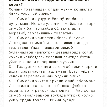
керак?
Хонани тозалашдан олдин мухим қоидалар
билан танишиб чиқинг:
1. Симобни супурги ёки чўтка билан
супурманг. Негаки уларнинг майда толалари
симобни баттар майда бўлакчаларга
ажратиб, парланишини тезлатади.
2. Симобни чангютқич билан йиғманг.
Иссиқ хаво симобни парланишини янада
тезлатади. Ундан ташқари симоб
бўлакчалари чангютқич деталларида қолиб,
хонани навбатдаги тозалаш пайтида бутун
уйдаги хавони зарарлаши мумкин.
3. Градусник синиғи ва симоб томчиларини
ахлат саватчасига ташламанг. Бутун уйдаги
хавони зарарланишини олдини олинг.
4. Симобни унитаз орқали ювиб юборманг.
Ишлатилган латталар ва бошқа қўлбола
воситаларни раковинада ювманг. Акс холда
симоб канализацион трубада ўтириб қолиб,
уни у ердан тозалаш қийин бўлади.