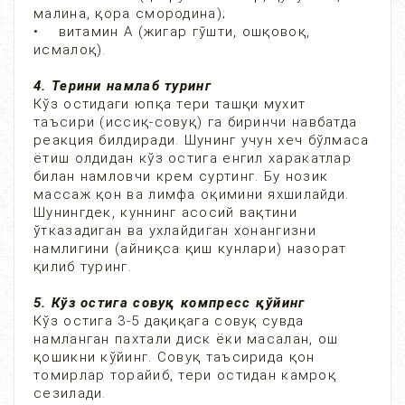
малина, қора смородина);
• витамин А (жигар гўшти, ошқовоқ,
исмалоқ).
4. Терини намлаб туринг
Кўз остидаги юпқа тери ташқи мухит
таъсири (иссиқ-совуқ) га биринчи навбатда
реакция билдиради. Шунинг учун хеч бўлмаса
ётиш олдидан кўз остига енгил харакатлар
билан намловчи крем суртинг. Бу нозик
массаж қон ва лимфа оқимини яхшилайди.
Шунингдек, куннинг асосий вақтини
ўтказадиган ва ухлайдиган хонангизни
намлигини (айниқса қиш кунлари) назорат
қилиб туринг.
5. Кўз остига совуқ компресс қўйинг
Кўз остига 3-5 дақиқага совуқ сувда
намланган пахтали диск ёки масалан, ош
қошикни кўйинг. Совуқ таъсирида қон
томирлар торайиб, тери остидан камроқ
сезилади.