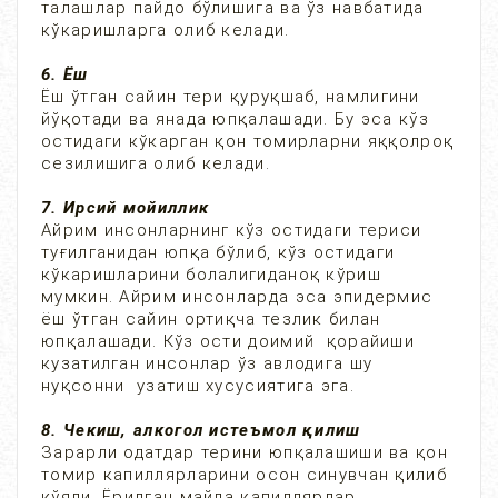
талашлар пайдо бўлишига ва ўз навбатида
кўкаришларга олиб келади.
6. Ёш
Ёш ўтган сайин тери қуруқшаб, намлигини
йўқотади ва янада юпқалашади. Бу эса кўз
остидаги кўкарган қон томирларни яққолроқ
сезилишига олиб келади.
7. Ирсий мойиллик
Айрим инсонларнинг кўз остидаги териси
туғилганидан юпқа бўлиб, кўз остидаги
кўкаришларини болалигиданоқ кўриш
мумкин. Айрим инсонларда эса эпидермис
ёш ўтган сайин ортиқча тезлик билан
юпқалашади. Кўз ости доимий қорайиши
кузатилган инсонлар ўз авлодига шу
нуқсонни узатиш хусусиятига эга.
8. Чекиш, алкогол истеъмол қилиш
Зарарли одатдар терини юпқалашиши ва қон
томир капиллярларини осон синувчан қилиб
қўяди. Ёрилган майда капиллярлар