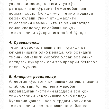
уларда кислород озлиги учун кўк
рангдалигини кўрасиз. Гемоглобиннинг
нормал хосил бўлиши учун темир моддаси
керак бўлади. Унинг етишмаслиги
гемоглобин камайишига ва ўз навбатида
қонда кислород камайиши ва қон
томирларини кўкаришига сабаб бўлади.
4. Сувсизланиш
Терини сувсизланиши унинг қуриши ва
юпқаланишига олиб келади. Кўз остидаги
терини юпқалиги хисобга олсак эса унинг
остидаги кўкарган қон томирларни бемалол
сезиш мумкин.
5. Аллергик реакциялар
Аллергия кўзларни қичишиши ва ёшланишига
олиб келади. Аллергенга жавобан
ажраладиган гистамин моддаси эса қон
томирларини кенгайишига олиб келади.
Кўзларни қашлаш эса у ердаги нозик қон
томирларини зарарланиши ва майда қон