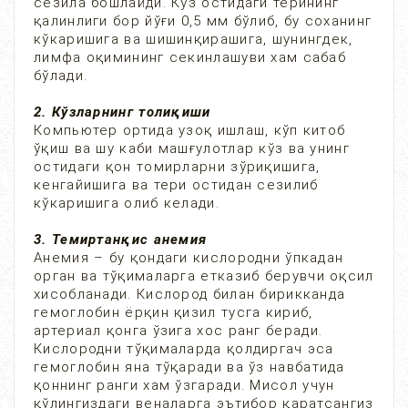
сезила бошлайди. Кўз остидаги терининг
қалинлиги бор йўғи 0,5 мм бўлиб, бу соханинг
кўкаришига ва шишинқирашига, шунингдек,
лимфа оқимининг секинлашуви хам сабаб
бўлади.
2. Кўзларнинг толиқиши
Компьютер ортида узоқ ишлаш, кўп китоб
ўқиш ва шу каби машғулотлар кўз ва унинг
остидаги қон томирларни зўриқишига,
кенгайишига ва тери остидан сезилиб
кўкаришига олиб келади.
3. Темиртанқис анемия
Анемия – бу қондаги кислородни ўпкадан
орган ва тўқималарга етказиб берувчи оқсил
хисобланади. Кислород билан бирикканда
гемоглобин ёрқин қизил тусга кириб,
артериал қонга ўзига хос ранг беради.
Кислородни тўқималарда қолдиргач эса
гемоглобин яна тўқаради ва ўз навбатида
қоннинг ранги хам ўзгаради. Мисол учун
қўлингиздаги веналарга эътибор қаратсангиз