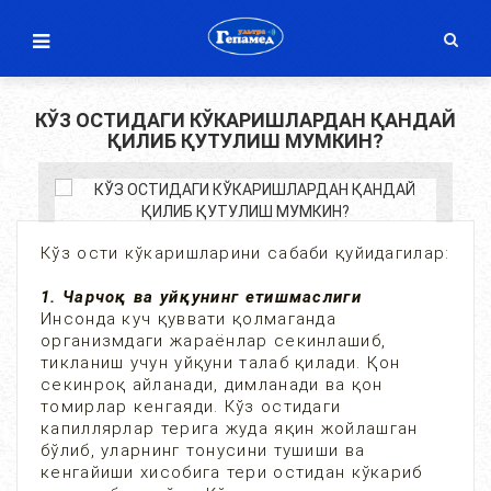
КЎЗ ОСТИДАГИ КЎКАРИШЛАРДАН ҚАНДАЙ
ҚИЛИБ ҚУТУЛИШ МУМКИН?
Кўз ости кўкаришларини сабаби қуйидагилар:
1. Чарчоқ ва уйқунинг етишмаслиги
Инсонда куч қуввати қолмаганда
организмдаги жараёнлар секинлашиб,
тикланиш учун уйқуни талаб қилади. Қон
секинроқ айланади, димланади ва қон
томирлар кенгаяди. Кўз остидаги
капиллярлар терига жуда яқин жойлашган
бўлиб, уларнинг тонусини тушиши ва
кенгайиши хисобига тери остидан кўкариб