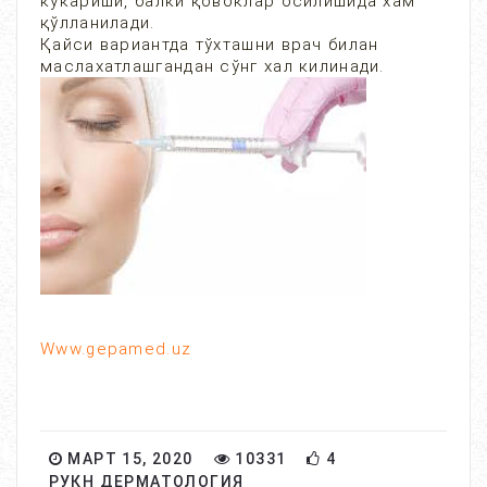
кўкариши, балки қовоклар осилишида хам
қўлланилади.
Қайси вариантда тўхташни врач билан
маслахатлашгандан сўнг хал килинади.
Www.gepamed.uz
МАРТ 15, 2020
10331
4
РУКН ДЕРМАТОЛОГИЯ