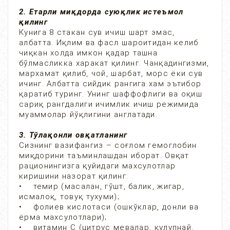
2. Етарли миқдорда суюқлик истеъмол
қилинг
Кунига 8 стакан сув ичиш шарт эмас,
албатта. Иқлим ва фасл шароитидан келиб
чиқкан холда имкон қадар ташна
бўлмасликка харакат қилинг. Чанқадингизми,
мархамат қилиб, чой, шарбат, морс ёки сув
ичинг. Албатта сийдик рангига хам эътибор
қаратиб туринг. Унинг шаффофлиги ва оқиш
сариқ рангдалиги ичимлик ичиш режимида
муаммолар йўқлигини англатади.
3. Тўлақонли овқатланинг
Сизнинг вазифангиз – соғлом гемоглобин
миқдорини таъминлашдан иборат. Овқат
рационингизга қуйидаги махсулотлар
киришини назорат қилинг:
• темир (масалан, гўшт, балик, жигар,
исмалоқ, товуқ тухуми);
• фолиев кислотаси (ошкўклар, донли ва
ёрма махсулотлари);
• витамин С (цитрус мевалар, қулупнай,