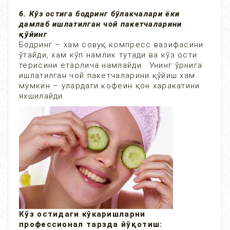
6. Кўз остига бодринг бўлакчалари ёки
дамлаб ишлатилган чой пакетчаларини
қўйинг
Бодринг – хам совуқ компресс вазифасини
ўтайди, хам кўп намлик тутади ва кўз ости
терисини етарлича намлайди. Унинг ўрнига
ишлатилган чой пакетчаларини қўйиш хам
мумкин – улардаги кофеин қон харакатини
яхшилайди.
Кўз остидаги кўкаришларни
профессионал тарзда йўқотиш: