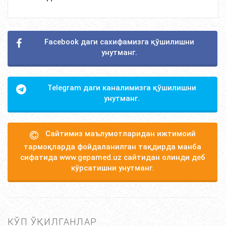
Facebook даги сахифамизга қўшилишни
унутманг.
Telegram даги каналимизга қўшилишни
унутманг.
Сайтимиз маълумотларидан ижтимоий
тармоқларда фойдаланилган тақдирда манба
сифатида www.gepamed.uz сайтидан олинди деб
кўрсатишни унутманг.
КЎП ЎҚИЛГАНЛАР