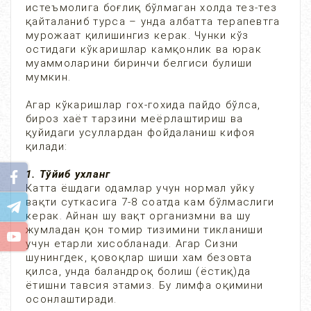
истеъмолига боғлиқ бўлмаган холда тез-тез
қайталаниб турса – унда албатта терапевтга
мурожаат қилишингиз керак. Чунки кўз
остидаги кўкаришлар камқонлик ва юрак
муаммоларини биринчи белгиси булиши
мумкин.
Агар кўкаришлар гох-гохида пайдо бўлса,
бироз хаёт тарзини меёрлаштириш ва
қуйидаги усуллардан фойдаланиш кифоя
қилади:
1. Тўйиб ухланг
Катта ёшдаги одамлар учун нормал уйку
вақти суткасига 7-8 соатда кам бўлмаслиги
керак. Айнан шу вақт организмни ва шу
жумладан қон томир тизимини тикланиши
учун етарли хисобланади. Агар Сизни
шунингдек, қовоқлар шиши хам безовта
қилса, унда баландроқ болиш (ёстиқ)да
ётишни тавсия этамиз. Бу лимфа оқимини
осонлаштиради.