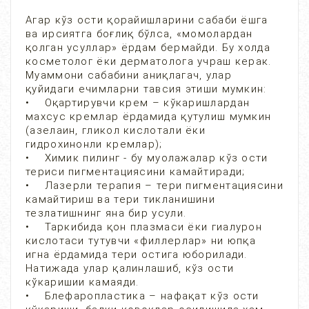
Агар кўз ости қорайишларини сабаби ёшга
ва ирсиятга боғлиқ бўлса, «момолардан
қолган усуллар» ёрдам бермайди. Бу холда
косметолог ёки дерматолога учраш керак.
Муаммони сабабини аниқлагач, улар
қуйидаги ечимларни тавсия этиши мумкин:
• Оқартирувчи крем – кўкаришлардан
махсус кремлар ёрдамида қутулиш мумкин
(азелаин, гликол кислотали ёки
гидрохинонли кремлар);
• Химик пилинг - бу муолажалар кўз ости
териси пигментациясини камайтиради;
• Лазерли терапия – тери пигментациясини
камайтириш ва тери тикланишини
тезлатишнинг яна бир усули.
• Таркибида қон плазмаси ёки гиалурон
кислотаси тутувчи «филлерлар» ни юпқа
игна ёрдамида тери остига юборилади.
Натижада улар қалинлашиб, кўз ости
кўкаришии камаяди.
• Блефаропластика – нафақат кўз ости