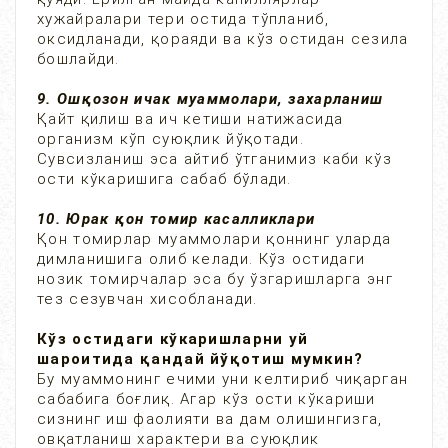
хужайралари тери остида тўпланиб,
оксидланади, қораяди ва кўз остидан сезила
бошлайди.
9. Ошқозон ичак муаммолари, захарланиш
Қайт қилиш ва ич кетиши натижасида
организм кўп суюқлик йўқотади.
Сувсизланиш эса айтиб ўтганимиз каби кўз
ости кўкаришига сабаб бўлади.
10. Юрак қон томир касалликлари
Қон томирлар муаммолари қоннинг уларда
димланишига олиб келади. Кўз остидаги
нозик томирчалар эса бу ўзгаришларга энг
тез сезувчан хисобланади.
Кўз остидаги кўкаришларни уй
шароитида қандай йўқотиш мумкин?
Бу муаммонинг ечими уни келтириб чиқарган
сабабига боғлиқ. Агар кўз ости кўкариши
сизнинг иш фаолияти ва дам олишингизга,
овқатланиш характери ва суюқлик