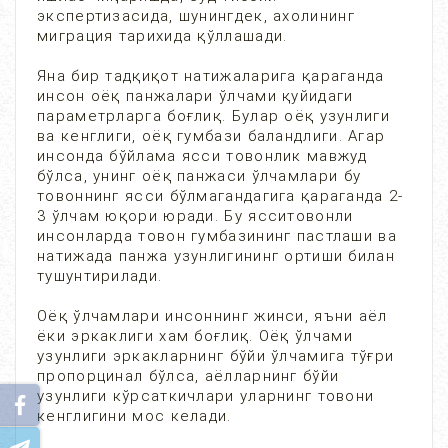
экспертизасида, шунингдек, ахолининг
миграция тарихида қўллашади.
Яна бир тадқиқот натижаларига қараганда
инсон оёқ панжалари ўлчами қуйидаги
параметрларга боғлиқ. Булар оёқ узунлиги
ва кенглиги, оёқ гумбази баландлиги. Агар
инсонда бўйлама ясси товонлик мавжуд
бўлса, унинг оёқ панжаси ўлчамлари бу
товоннинг ясси бўлмагандагига қараганда 2-
3 ўлчам юқори юради. Бу ясситовонли
инсонларда товон гумбазининг пастлаши ва
натижада панжа узунлигининг ортиши билан
тушунтирилади.
Оёқ ўлчамлари инсоннинг жинси, яъни аёл
ёки эркаклиги хам боғлиқ. Оёқ ўлчами
узунлиги эркакларнинг бўйи ўлчамига тўғри
пропорцинал бўлса, аёлларнинг бўйи
узунлиги кўрсаткичлари уларнинг товони
кенглигини мос келади.