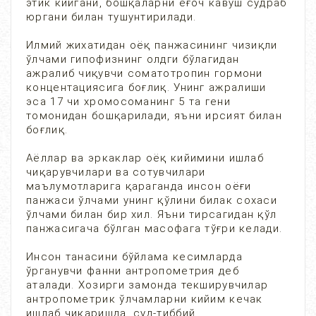
этик кийгани, бошқаларни ёғоч кавуш судраб
юргани билан тушунтирилади.
Илмий жихатидан оёқ панжасининг чизиқли
ўлчами гипофизнинг олдги бўлагидан
ажралиб чиқувчи соматотропин гормони
концентациясига боғлиқ. Унинг ажралиши
эса 17 чи хромосоманинг 5 та гени
томонидан бошқарилади, яъни ирсият билан
боғлиқ.
Аёллар ва эркаклар оёқ кийимини ишлаб
чиқарувчилари ва сотувчилари
маълумотларига қараганда инсон оёғи
панжаси ўлчами унинг қўлини билак сохаси
ўлчами билан бир хил. Яъни тирсагидан қўл
панжасигача бўлган масофага тўғри келади.
Инсон танасини бўйлама кесимларда
ўрганувчи фанни антропометрия деб
аталади. Хозирги замонда текширувчилар
антропометрик ўлчамларни кийим кечак
ишлаб чиқаришда, суд-тиббий