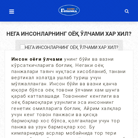
НЕГА ИНСОНЛАРНИНГ ОЁҚ ЎЛЧАМИ ХАР ХИЛ?
Инсон оёғи ўлчами
унинг бўйи ва вазни
кўрсаткичларига боғлиқ. Негаки оёқ
панжалари таянч нуқтаси хисобланиб, танани
вертикал холатда ушлаб туриш учун
мўлжалланган. Инсон бўйи ва вазни қанча
юқори бўлса оёқ товони ўлчами хам шунга
қараб катталашади. Товоннинг кенглиги ва
оёқ бармоқлари узунлиги эса инсоннинг
генетик омилларига боғлиқ. Айрим халқлар
учун кенг товон панжаси ва қисқа
бармоқлар хос бўлса, қолганлари учун тор
панжа ва узун бармоқлар хос. Бу
кимларнидир асрлар мобайнида тор тери