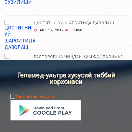
ЦИСТИТНИ УЙ ШАРОИТИДА ДАВОЛАШ....
АВГ 17, 2017
96050
РАСТОРОПША ЧИНДАН ХАМ ФОЙДАЛИМИ?...
АПР 25, 2021
84763
Гепамед-ультра хусусий тиббий
корхонаси
ХОМИЛА ЖИНСИНИ АНИҚЛАШНИНГ
НОСТАНДАРТ УСУЛЛАРИ....
АВГ 22, 2017
83757
ХОМИЛА МУДДАТИНИ АНИҚЛАШНИНГ
ҚАНДАЙ УСУЛЛАР БОР?...