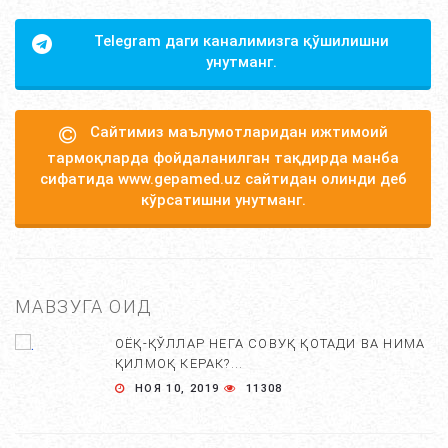
Telegram даги каналимизга қўшилишни
унутманг.
Сайтимиз маълумотларидан ижтимоий
тармоқларда фойдаланилган тақдирда манба
сифатида www.gepamed.uz сайтидан олинди деб
кўрсатишни унутманг.
МАВЗУГА ОИД
ОЁҚ-ҚЎЛЛАР НЕГА СОВУҚ ҚОТАДИ ВА НИМА
ҚИЛМОҚ КЕРАК?...
НОЯ 10, 2019
11308