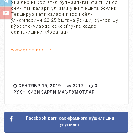
Яна бир инкор этиб бўлмайдиган факт. Инсон
оёғи панжалари ўлчами унинг ёшига боғлиқ.
Текширув натижалари инсон оёғи
ўлчамларини 22-25 ёшгача ўсиши, сўнгра шу
кўрсаткичларда кексайгунга қадар
сақланишини кўрсатади.
www.gepamed.uz
СЕНТЯБР 15, 2019
3212
3
РУКН ҚИЗИҚАРЛИ МАЪЛУМОТЛАР
Facebook даги сахифамизга қўшилишни
унутманг.