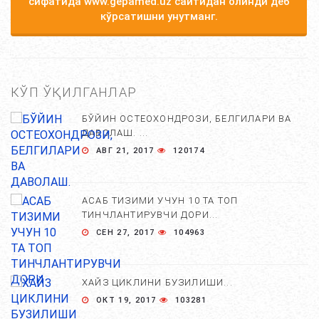
сифатида www.gepamed.uz сайтидан олинди деб
кўрсатишни унутманг.
КЎП ЎҚИЛГАНЛАР
БЎЙИН ОСТЕОХОНДРОЗИ, БЕЛГИЛАРИ ВА
ДАВОЛАШ. ...
АВГ 21, 2017
120174
АСАБ ТИЗИМИ УЧУН 10 ТА ТОП
ТИНЧЛАНТИРУВЧИ ДОРИ...
СЕН 27, 2017
104963
ХАЙЗ ЦИКЛИНИ БУЗИЛИШИ...
ОКТ 19, 2017
103281