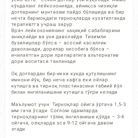
кўндаланг лейкохонияда, айниқса чизиқли
доғларнинг мунтазам пайдо бўлишида ва бир
нечта бармоқдаги тирноқларда кузатилганда
терапевтга учраш зарур.
Врач лейкохониянинг хақиқий сабабларини
аниқлайди ва уни даволайди. Тизимли
бузилишлар бўлса – асосий касаллик
даволанади, дорилар хисобига бўлса –
ичилаётган дори препаратига альтернатив
дори воситаси танланади.
Оқ доғлардан бир-икки кунда қутулишнинг
имкони йўқ, бир неча хафта ёки ойлар
кутишга ва тирноқ пластинасини табиий йўл
билан янгиланишини кутишга тўғри келади.
Маълумот учун: Тирноқлар ойига ўртача 1,5-3
мм гача ўсади. Соғлом одамларда
тирноқларнинг тўлиқ янгиланиши қўлда – 3-4
ойгача, оёқларда эса 9-12 ойгача давом
этади.