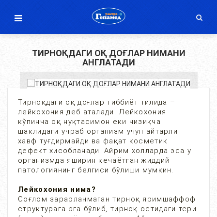
ТИРНОҚДАГИ ОҚ ДОҒЛАР НИМАНИ
АНГЛАТАДИ
Тирноқдаги оқ доғлар тиббиёт тилида –
лейкохония деб аталади. Лейкохония
кўпинча оқ нуқтасимон ёки чизиқча
шаклидаги учраб организм учун айтарли
хавф туғдирмайди ва фақат косметик
дефект хисобланади. Айрим холларда эса у
организмда яширин кечаётган жиддий
патологиянинг белгиси бўлиши мумкин.
Лейкохония нима?
Соғлом зарарланмаган тирноқ яримшаффоф
структурага эга бўлиб, тирноқ остидаги тери