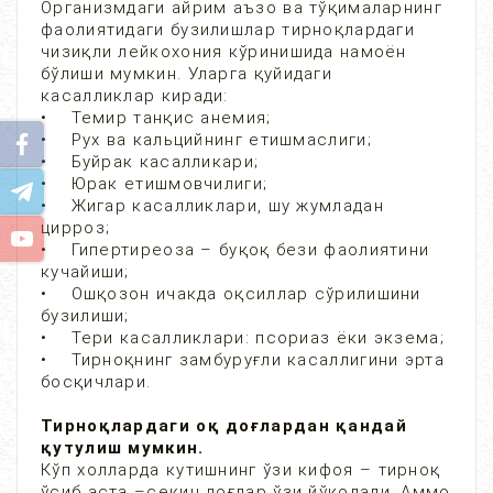
Организмдаги айрим аъзо ва тўқималарнинг
фаолиятидаги бузилишлар тирноқлардаги
чизиқли лейкохония кўринишида намоён
бўлиши мумкин. Уларга қуйидаги
касалликлар киради:
• Темир танқис анемия;
• Рух ва кальцийнинг етишмаслиги;
• Буйрак касалликари;
• Юрак етишмовчилиги;
• Жигар касалликлари, шу жумладан
цирроз;
• Гипертиреоза – буқоқ бези фаолиятини
кучайиши;
• Ошқозон ичакда оқсиллар сўрилишини
бузилиши;
• Тери касалликлари: псориаз ёки экзема;
• Тирноқнинг замбуруғли касаллигини эрта
босқичлари.
Тирноқлардаги оқ доғлардан қандай
қутулиш мумкин.
Кўп холларда кутишнинг ўзи кифоя – тирноқ
ўсиб аста –секин доғлар ўзи йўқолади. Аммо