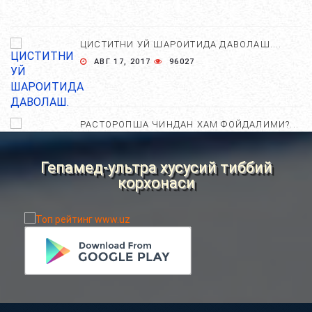
ЦИСТИТНИ УЙ ШАРОИТИДА ДАВОЛАШ....
АВГ 17, 2017
96027
РАСТОРОПША ЧИНДАН ХАМ ФОЙДАЛИМИ?...
АПР 25, 2021
84725
Гепамед-ультра хусусий тиббий
корхонаси
ХОМИЛА ЖИНСИНИ АНИҚЛАШНИНГ
НОСТАНДАРТ УСУЛЛАРИ....
АВГ 22, 2017
83740
ХОМИЛА МУДДАТИНИ АНИҚЛАШНИНГ
ҚАНДАЙ УСУЛЛАР БОР?...