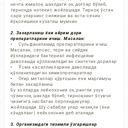
нечта юмалоқ шаклдаги оқ доғлар бўлиб,
тирноқда нотекис жойлашади. Тирноқ ўсган
сари уларнинг силжиши ва аста-секин
йўқолишини кузатиш мумкин.
2. Захарланиш ёки айрим дори
препаратларини ичиш. Масалан:
• Сульфаниламид препаратларини ичиш.
Масалан, сепсис, тери ва сийдик
йўлларидаги бактериал инфекцияни
даволашда қўлланиладиган синтетик дорилар
• Ўсма касалликларини даволашда
қўлланиладиган химиопрепаратлар.
• Оғир металлар қўрғошин ёки маргимуш
билан захарланиш.
Бу холларда лейкохония оқ рангли узун
чўзинчоқ шаклда бўлиб, тирноқнинг ўсувчи
чизиғига нисбатан перпендикуляр
жойлашади. Шу сабабли улар чизиқли (ёки
кўндаланг) лейкохония деб аталади.
3. Организмдаги тизимли ўзгаришлар