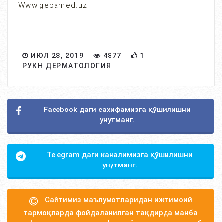
Www.gepamed.uz
ИЮЛ 28, 2019
4877
1
РУКН ДЕРМАТОЛОГИЯ
Facebook даги сахифамизга қўшилишни
унутманг.
Telegram даги каналимизга қўшилишни
унутманг.
Сайтимиз маълумотларидан ижтимоий
тармоқларда фойдаланилган тақдирда манба