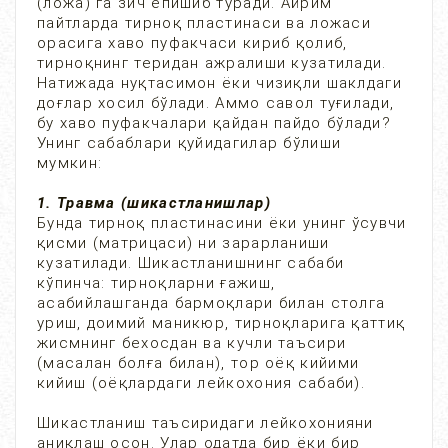
(ложа) га зич ёпишиб туради. Айрим
пайтларда тирноқ пластинаси ва ложаси
орасига хаво пуфакчаси кириб қолиб,
тирноқнинг теридан ажралиши кузатилади.
Натижада нуқтасимон ёки чизиқли шаклдаги
доғлар хосил бўлади. Аммо савол туғилади,
бу хаво пуфакчалари қайдан пайдо бўлади?
Унинг сабаблари қуйидагилар бўлиши
мумкин:
1. Травма (шикастланишлар)
Бунда тирноқ пластинасини ёки унинг ўсувчи
қисми (матрицаси) ни зарарланиши
кузатилади. Шикастланишнинг сабаби
кўпинча: тирноқларни ғажиш,
асабийлашганда бармоқлари билан столга
уриш, доимий маникюр, тирноқларига қаттиқ
жисмнинг бехосдан ва кучли таъсири
(масалан болға билан), тор оёқ кийими
кийиш (оёқлардаги лейкохония сабаби).
Шикастланиш таъсиридаги лейкохонияни
аниқлаш осон. Улар одатда бир ёки бир