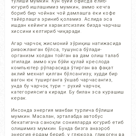
тўлиши мумкин. Кун бўйи офисда елиб-
югуриб ишлашимиз мумкин, аммо кечга
бориб бир чойнак чой дамлашга ёки кофе
тайёрлашга эриниб қоламиз. Аслида эса
ишдан кейинги харакатсизлик бизда чарчаш
хиссини келтириб чиқаради.
Агар чарчоқ жисмоний зўриқиш натижасида
ривожланган бўлса, тушунса бўлади-
организм холдан тойган ва дам олиш талаб
этилади. аммо кун бўйи қулай креслода
компьютер рўпарасида ўтирган ва фақат
аклий мехнат қилган бўлсангизу, худди бир
вагон юк туширганга ўхшаб чарчасангиз,
унда бу чарчоқ тури – рухий чарчоқ
категориясига киради. Бу билан эса курашиш
керак.
Инсонда энергия манбаи турлича бўлиши
мумкин. Масалан, эрталабда автобус
бекатигача саноқли сонияларда югуриб етиб
олишимиз мумкин. Бунда бизга анаэроб
энергия ёрдам бериб, у глюкоза, гликоген ва