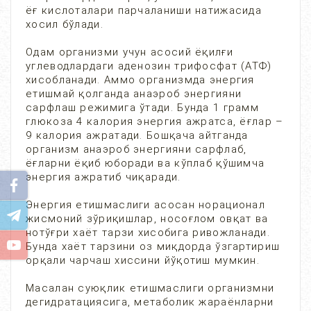
ёғ кислоталари парчаланиши натижасида
хосил бўлади.
Одам организми учун асосий ёқилғи
углеводлардаги аденозин трифосфат (АТФ)
хисобланади. Аммо организмда энергия
етишмай қолганда анаэроб энергияни
сарфлаш режимига ўтади. Бунда 1 грамм
глюкоза 4 калория энергия ажратса, ёғлар –
9 калория ажратади. Бошқача айтганда
организм анаэроб энергияни сарфлаб,
ёғларни ёқиб юборади ва кўплаб қўшимча
энергия ажратиб чиқаради.
Энергия етишмаслиги асосан норационал
жисмоний зўриқишлар, носоғлом овқат ва
нотўғри хаёт тарзи хисобига ривожланади.
Бунда хаёт тарзини оз миқдорда ўзгартириш
орқали чарчаш хиссини йўқотиш мумкин.
Масалан суюқлик етишмаслиги организмни
дегидратациясига, метаболик жараёнларни