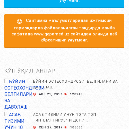
унутманг.
Сайтимиз маълумотларидан ижтимоий
тармоқларда фойдаланилган тақдирда манба
сифатида www.gepamed.uz сайтидан олинди деб
кўрсатишни унутманг.
КЎП ЎҚИЛГАНЛАР
БЎЙИН ОСТЕОХОНДРОЗИ, БЕЛГИЛАРИ ВА
ДАВОЛАШ. ...
АВГ 21, 2017
120248
АСАБ ТИЗИМИ УЧУН 10 ТА ТОП
ТИНЧЛАНТИРУВЧИ ДОРИ...
СЕН 27, 2017
105053