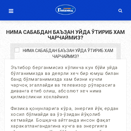
НИМА САБАБДАН БАЪЗАН УЙДА ЎТИРИБ ХАМ
ЧАРЧАЙМИЗ?
Эътибор берганмисиз кўпинча кун бўйи уйда
бўлганимизда ва деярли хеч бир юмуш билан
банд бўлмаганимизда хам бизни кучли
чарчоқ эгаллайди ва телевизор рўпарасига
диванга ётиб олиш, абсолют хеч нима
қилмасликни хохлаймиз.
Физика қонунларига кўра, энергия йўқ ердан
хосил бўлмайди ва ўз-ўзидан йўқолиб
кетмайди. Бошқача айтганда инсон фақат
харакатлангандагина кучга ва энергияга