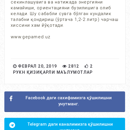
секинлашувига ва натижада энергияни
камайиши, ориентацияни бузилишига олиб
келади. Шу сабабли сувга бўлган кундалик
талабни қондириш (ўртача 1,2-2 литр) чарчаш
хиссини хам йўқотади.
www.gepamed.uz
ФЕВРАЛ 20, 2019
2812
2
РУКН ҚИЗИҚАРЛИ МАЪЛУМОТЛАР
Facebook даги сахифамизга қўшилишни
унутманг.
Telegram даги каналимизга қўшилишни