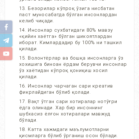
13. Безорилар кўпроқ ўзига нисбатан
паст муносабатда бўлган инсонлардан
келиб чиқади.
14. Инсонлар сухбатидаги 80% мавзу
«қийин хаётга» бўлган шикоятлардан
иборат. Кимлардадир бу 100% ни ташкил
қилади.
15. Волонтёрлар ва бошқа инсонларга ўз
хохишига биноан ёрдам берувчи инсонлар
ўз хаётидан кўпроқ қониқиш хосил
қилади.
16. Инсонлар чарчаган сари креатив
фикрлайдиган бўлиб қолади.
17. Вақт ўтган сари хотиралар нотўғри
ёдга олинади. Хар бир инсоннинг
шубхасиз ёлғон хотиралари мавжуд
бўлади.
18. Катта хажмдаги маълумотларни
қисмларга бўлиб ўрганиш осон бўлади.