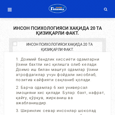
ИНСОН ПСИХОЛОГИЯСИ ХАҚИДА 20 ТА
ҚИЗИҚАРЛИ ФАКТ.
1. Доимий бандлик хиссиёти одамларни
ўзини бахтли хис қилишга олиб келади.
Доимо иш билан машғул одамлар ўзини
атрофдагилар учун фойдали хисоблаб,
позитив кайфияти сақланиб қолади.
2. Барча одамлар 6 хил универсал
эмоцияни хис қилади. Булар: бахт, нафрат,
қайғу, қўрқув, жирканиш ва
ажабланишдир.
3. Ширинлик севар инсонлар шоколад