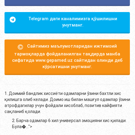
Telegram даги каналимизга қўшилишни
унутманг.
Сайтимиз маълумотларидан ижтимоий
тармоқларда фойдаланилган тақдирда манба
сифатида www.gepamed.uz сайтидан олинди деб
кўрсатишни унутманг.
1. Доимий бандлик хиссиёти одамларни ўзини бахтли хис
қилишга олиб келади. Доимо иш билан машғул одамлар ўзини
атрофдагилар учун фойдали хисоблаб, позитив кайфияти
сақланиб қолади.
2. Барча одамлар 6 хил универсал эмоцияни хис қилади.
Була�...">