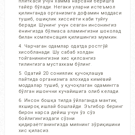
плиткаси учун хамма нарсани беришга
тайёр бўлади. Негаки уларни истеъмол
қилинганда организмга дофамин моддаси
тушиб, ошиқлик хиссиёти каби туйғу
беради. Шунинг учун севган инсонингиз
ёнингизда бўлмаса аламингизни шоколад
билан компенсация қилишингиз мумкин.
4. Чарчаган одамлар одатда ростгўй
хисобланади. Шу сабаб холдан
тойганинингизни хис қилсангиз
тилингизга мустахкам бўлинг.
5. Одатий 20 сониялик қучоқлашув
пайтида организмга алохида кимёвий
моддалар тушиб, у қучоқлаган одамингга
бўлган ишончни кучайишига олиб келади.
6. Инсон бошқа тилда ўйлаганда мантиқ
яхшироқ ишлай бошлайди. Эътибор беринг
бирон нарса дейиш учун ўз сўз
бойлигингиздаги сўзни
қидираётганингизда миянинг зўриқишини
хис қиласиз.