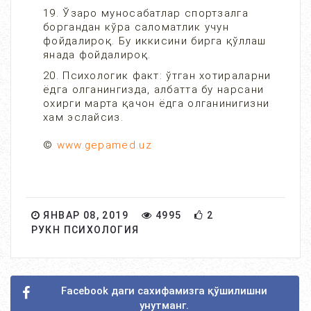
19. Ўзаро муносабатлар спортзалга
боргандан кўра саломатлик учун
фойдалироқ. Бу иккисини бирга қўллаш
янада фойдалироқ.
20. Психологик факт: ўтган хотираларни
ёдга олганингизда, албатта бу нарсани
охирги марта қачон ёдга олганинигизни
хам эслайсиз.
©
www.gepamed.uz
ЯНВАР 08, 2019
4995
2
РУКН ПСИХОЛОГИЯ
Facebook даги сахифамизга қўшилишни
унутманг.