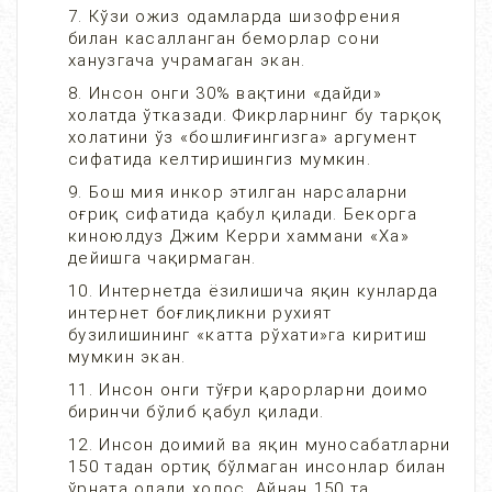
7. Кўзи ожиз одамларда шизофрения
билан касалланган беморлар сони
ханузгача учрамаган экан.
8. Инсон онги 30% вақтини «дайди»
холатда ўтказади. Фикрларнинг бу тарқоқ
холатини ўз «бошлиғингизга» аргумент
сифатида келтиришингиз мумкин.
9. Бош мия инкор этилган нарсаларни
оғриқ сифатида қабул қилади. Бекорга
киноюлдуз Джим Керри хаммани «Ха»
дейишга чақирмаган.
10. Интернетда ёзилишича яқин кунларда
интернет боғлиқликни рухият
бузилишининг «катта рўхати»га киритиш
мумкин экан.
11. Инсон онги тўғри қарорларни доимо
биринчи бўлиб қабул қилади.
12. Инсон доимий ва яқин муносабатларни
150 тадан ортиқ бўлмаган инсонлар билан
ўрната олади холос. Айнан 150 та.