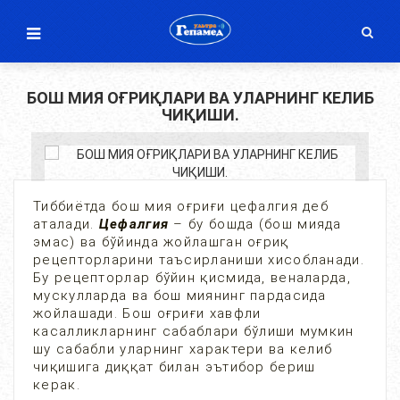
БОШ МИЯ ОҒРИҚЛАРИ ВА УЛАРНИНГ КЕЛИБ
ЧИҚИШИ.
Тиббиётда бош мия оғриғи цефалгия деб
аталади.
Цефалгия
– бу бошда (бош мияда
эмас) ва бўйинда жойлашган оғриқ
рецепторларини таъсирланиши хисобланади.
Бу рецепторлар бўйин қисмида, веналарда,
мускулларда ва бош миянинг пардасида
жойлашади. Бош оғриғи хавфли
касалликларнинг сабаблари бўлиши мумкин
шу сабабли уларнинг характери ва келиб
чиқишига диққат билан эътибор бериш
керак.