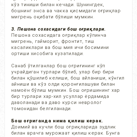
кўз тиниши билан кечади. Шунингдек,
бошнинг энса ва чакка қисмидаги оғриқлар
мигрень оқибати бўлиши мумкин.
3. Пешона сохасидаги бош оғриқлари.
Пешона сохасидага оғриқлар кўпинча
мигрень, гайморит, фронтит, тиш
касаликлари ва бош мия ичи босимини
ортиши хисобига кузатилади.
Санаб ўтилганлар бош оғриғининг кўп
учрайдиган турлари бўлиб, улар бир бири
билан қўшилиб келиши, бош айланиши, кўнгил
айниши ва кўз олди қоронғилашуви билан
намоён бўлиш мумкин. Бош оғришининг хар
бир турлари хар-хил усуллар ёрдамида
даволанади ва даво курси невролог
томонидан белгиланади.
Бош оғриганда нима қилиш керак.
Доимий ва кучли бош оғриқларида зудлик
билан врачга мурожаат қилиш керак. Бунга