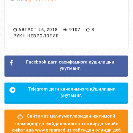
АВГУСТ 26, 2018
9107
3
РУКН НЕВРОЛОГИЯ
Facebook даги сахифамизга қўшилишни
унутманг.
Telegram даги каналимизга қўшилишни
унутманг.
Сайтимиз маълумотларидан ижтимоий
тармоқларда фойдаланилган тақдирда манба
сифатида www.gepamed.uz сайтидан олинди деб