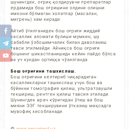
шунингдек, оғриқ қолдирувчи препаратлар
ёрдамида бош оғришини олдини олишни
имкони бўлмаган холатлар (масалан,
мигрень) хам киради.
Айтиб ўтилганидек бош оғриғи жиддий
касаллик аломати булиши мумкин, шу
сабабли ўзбошимчалик билан даволаниш
тавси этилмайди. Айниқса бош оғриғи
бошнинг шикастланишидн кейин пайдо бўлса
ва уч кундан ортиққа чўзилганда.
Бош оғриғини ташхислаш.
Бош оғриғини келтириб чиқарадиган
касалликларни ташхислаш учун бош ва
бўйинни томография қилиш, ультратовушли
текшириш, рентген қилиш тавсия этилади.
Шунингдек врач кўригидан ўтиш ва бош
мияни ЭЭГ текширувини ўтказиш мақсадга
мувофиқ хисобланади.
©
www.gepamed.uz