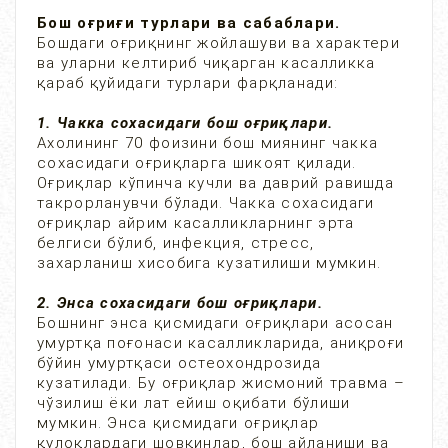
Бош оғриғи турлари ва сабаблари.
Бошдаги оғриқнинг жойлашуви ва характери
ва уларни келтириб чиқарган касалликка
қараб қуйидаги турлари фарқланади:
1. Чакка сохасидаги бош оғриқлари.
Ахолининг 70 фоизини бош миянинг чакка
сохасидаги оғриқларга шикоят қилади.
Оғриқлар кўпинча кучли ва даврий равишда
такрорланувчи бўлади. Чакка сохасидаги
оғриқлар айрим касалликларнинг эрта
белгиси бўлиб, инфекция, стресс,
захарланиш хисобига кузатилиши мумкин.
2. Энса сохасидаги бош оғриқлари.
Бошнинг энса қисмидаги оғриқлари асосан
умуртқа поғонаси касалликларида, аниқроғи
бўйин умуртқаси остеохондрозида
кузатилади. Бу оғриқлар жисмоний травма –
чўзилиш ёки лат ейиш оқибати бўлиши
мумкин. Энса қисмидаги оғриқлар
қулоқлардаги шовқинлар, бош айланиши ва