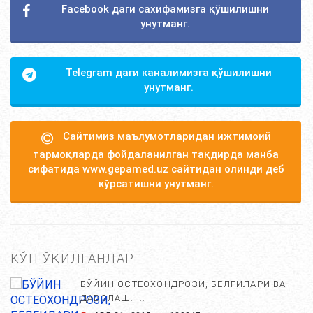
Facebook даги сахифамизга қўшилишни
унутманг.
Telegram даги каналимизга қўшилишни
унутманг.
Сайтимиз маълумотларидан ижтимоий
тармоқларда фойдаланилган тақдирда манба
сифатида www.gepamed.uz сайтидан олинди деб
кўрсатишни унутманг.
КЎП ЎҚИЛГАНЛАР
БЎЙИН ОСТЕОХОНДРОЗИ, БЕЛГИЛАРИ ВА
ДАВОЛАШ. ...