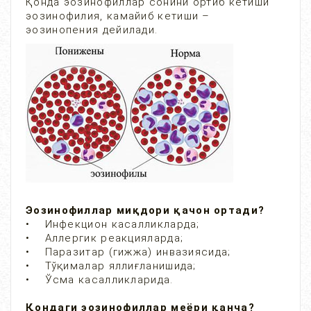
Қонда эозинофиллар сонини ортиб кетиши
эозинофилия, камайиб кетиши –
эозинопения дейилади.
Эозинофиллар миқдори қачон ортади?
• Инфекцион касалликларда;
• Аллергик реакцияларда;
• Паразитар (гижжа) инвазиясида;
• Тўқималар яллиғланишида;
• Ўсма касалликларида.
Қондаги эозинофиллар меёри қанча?