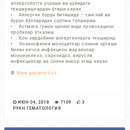
аллергологга учраши ва қуйидаги
текширишлардан ўтиши керак:
• Аллергик бурун битишида – танглай ва
бурун йўлларидан суртма топшириш.
• Астмага гумон қилинганда провокацион
пробалар ўтказиш.
• Қон зардобини аллергенларга текшириш.
• Эозинофилия моноцитлар сонини ортиши
билан кечса инфекцион жараёнлар:
мононуклеоз, саркоидоз, вирусли
инфекциялар ва силни инкор этиш керак.
©
Www.gepamed.uz
ИЮН 04, 2018
7109
3
РУКН ГЕМАТОЛОГИЯ