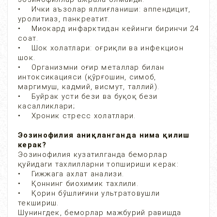
• Ички аъзолар яллиғланиши: аппендицит,
уролитиаз, панкреатит.
• Миокард инфарктидан кейинги биринчи 24
соат.
• Шок холатлари: оғриқли ва инфекцион
шок.
• Организмни оғир металлар билан
интоксикацияси (қўрғошин, симоб,
маргимуш, кадмий, висмут, таллий).
• Буйрак усти бези ва буқоқ бези
касалликлари;
• Хроник стресс холатлари.
Эозинофилия аниқланганда нима қилиш
керак?
Эозинофилия кузатилганда беморлар
қуйидаги тахлилларни топшириши керак:
• Гижжага ахлат анализи.
• Қоннинг биохимик тахлили.
• Қорин бўшлиғини ультратовушли
текшириш.
Шунингдек, беморлар мажбурий равишда