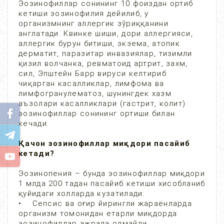
Эозинофиллар сонининг 10 фоиздан ортиб
кетиши эозинофилия дейилиб, у
организмнинг аллергик зўриққанини
англатади. Квинке шиши, дори аллергияси,
аллергик бурун битиши, экзема, атопик
дерматит, паразитар инвазиялар, тизимли
қизил волчанка, ревматоид артрит, захм,
сил, Эпштейн Барр вируси келтириб
чиқарган касалликлар, лимфома ва
лимфогранулематоз, шунингдек хазм
аъзолари касалликлари (гастрит, колит)
эозинофиллар сонининг ортиши билан
кечади.
Қачон эозинофиллар миқдори пасайиб
кетади?
Эозинопения – бунда эозинофиллар миқдори
1 млда 200 тадан пасайиб кетиши хисобланиб
қуйидаги холларда кузатилади:
• Сепсис ва оғир йирингли жараёнларда
организм томонидан етарли миқдорда
эозинофиллар ажрала олмайди.