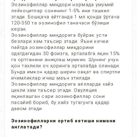
Эозинофиллар миқдори нормада умумий
лейкоцитлар сонининг 1-5% ини ташкил
этади. Бошқача айтганда 1 мл қонда ўртача
120-350 та эозинофил таначаси бўлиши
керак.
Эозинофиллар миқдорига буйрак усти
безлари хам таъсир этади. Яъни кечки
пайтда эозинофиллар миқдорини
одатдагидан 30 фоизга, эрталабга яқин 15%
га ортганини аниқлаш мумкин. Шунинг учун
қон тахлили оч қоринга эрталабда олинади.
Бунда имкон қадар ширин овқат ва спиртли
ичимликлар ичиш маън этилади.
Эозинофиллар миқдорига аёлларда хайз
цикли хам таъсир этади. Овуляция
яқинлашган сари эозинофиллар сони
пасайиб бориб, бу хайз тугагунга қадар
давом этади.
Эозинофилларни ортиб кетиши нимани
англатади?