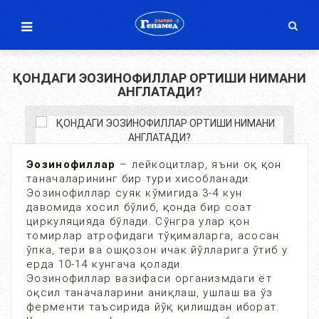
ҚОНДАГИ ЭОЗИНОФИЛЛАР ОРТИШИ НИМАНИ
АНГЛАТАДИ?
Эозинофиллар
– лейкоцитлар, яъни оқ қон
таначаларининг бир тури хисобланади.
Эозинофиллар суяк кўмигида 3-4 кун
давомида хосил бўлиб, қонда бир соат
циркуляцияда бўлади. Сўнгра улар қон
томирлар атрофидаги тўқималарга, асосан
ўпка, тери ва ошқозон ичак йўлларига ўтиб у
ерда 10-14 кунгача қолади.
Эозинофиллар вазифаси организмдаги ёт
оқсил таначаларини аниқлаш, ушлаш ва ўз
ферменти таъсирида йўқ қилишдан иборат.