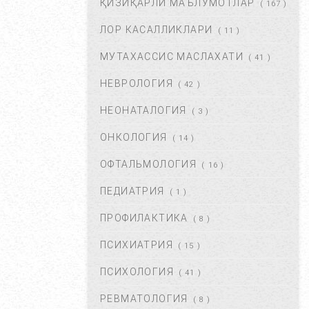
ҚИЗИҚАРЛИ МАЪЛУМОТЛАР
( 167 )
ФЕВ 06, 2018
59762
ЛОР КАСАЛЛИКЛАРИ
( 11 )
МУТАХАССИС МАСЛАХАТИ
ХОМИЛАДОРЛИКДА БОЛА
( 41 )
ТУШИШИ ХАВФИ.
НЕВРОЛОГИЯ
БЕЛГИЛАРИ ВА
( 42 )
САБАБЛАРИ....
НЕОНАТАЛОГИЯ
( 3 )
АВГ 17, 2017
52855
ОНКОЛОГИЯ
( 14 )
БОЛАНГИЗДА БИТ ПАЙДО
БЎЛДИ. НИМА ҚИЛМОҚ
ОФТАЛЬМОЛОГИЯ
( 16 )
КЕРАК? ...
ПЕДИАТРИЯ
( 1 )
ОКТ 01, 2017
47334
ПРОФИЛАКТИКА
( 8 )
БЎЙИН ЛИМФА ТУГУНЛАРИ
НЕГА КАТТАЛАШАДИ?...
ПСИХИАТРИЯ
( 15 )
МАР 21, 2020
47180
ПСИХОЛОГИЯ
( 41 )
РЕВМАТОЛОГИЯ
( 8 )
ПОЛИАРТРИТ. ТУРЛАРИ.