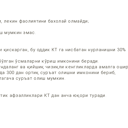
, лекин фаолиятини бахолай олмайди;
ш мумкин эмас.
 қискарган, бу оддик КТ га нисбатан нурланишни 30% 
бўлган ўсмаларни кўриш имконини беради.
ўндаланг ва қийшиқ чизиқли кенгликларда амалга оши
да 300 дан ортиқ суръат олишни имконини бериб,
 тагача суръат олиш мумкин.
тик афзалликлари КТ дан анча юқори туради.