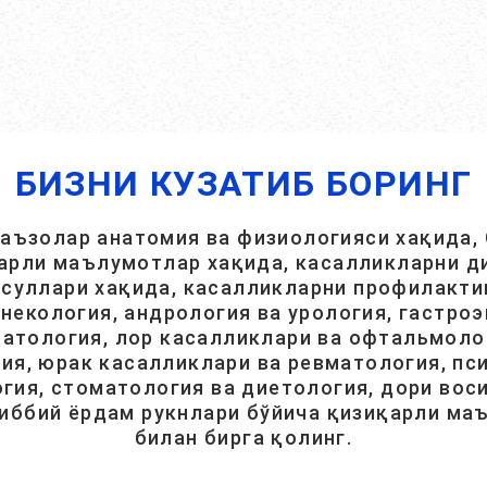
БИЗНИ КУЗАТИБ БОРИНГ
 аъзолар анатомия ва физиологияси хақида, 
арли маълумотлар хақида, касалликларни ди
суллари хақида, касалликларни профилакти
инекология, андрология ва урология, гастроэ
атология, лор касалликлари ва офтальмолог
ия, юрак касалликлари ва ревматология, пси
гия, стоматология ва диетология, дори вос
тиббий ёрдам рукнлари бўйича қизиқарли ма
билан бирга қолинг.