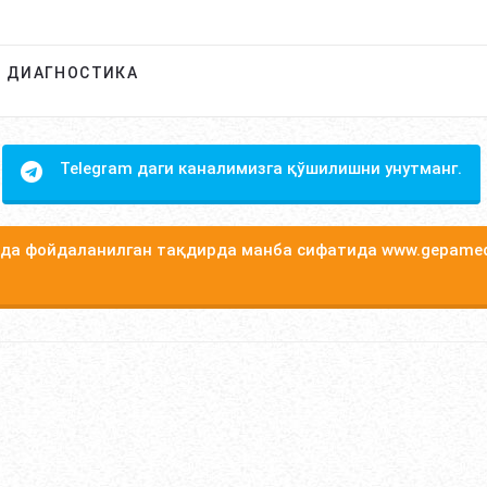
Й ДИАГНОСТИКА
Telegram даги каналимизга қўшилишни унутманг.
а фойдаланилган тақдирда манба сифатида www.gepamed