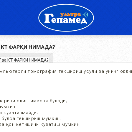
а КТ ФАРҚИ НИМАДА?
мпьютерли томография текшириш усули ва унинг одди
арини олиш имкони булади;
мумкин;
 кузатилмайди;
 бўлса текшириш мумкин.
ва қон кетишини кузатиш мумкин;