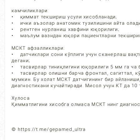
камчиликлари:
• қиммат текшириш усули хисобланади;
• ички аъзолар анатомик тузилишини айта олади
• рентген нурланиш хавфини юқорилиги;
• маълум вазндан юқори пациентларни текшири
МСКТ афзалликлари:
• датчиклари сони кўплиги учун сканерлаш вақти
дегани;
• тасвирлар тиниқлигини юқорилиги 5 мм га ча 
• тасвирлар олишни барча фронтал, сагиттал, к
мумкин. Бу холат МСКТ датчигининг бир айланиши
диагностикани кучайтиради. Мисол учун КТ да 10
Хулоса
Қимматлигини хисобга олмаса МСКТ нинг диагнос
© https://t.me/gepamed_ultra