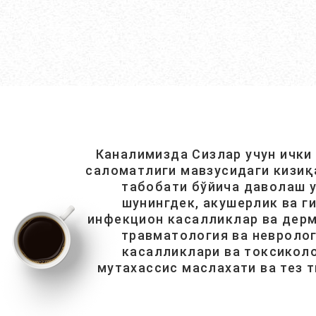
Каналимизда Сизлар учун ички
саломатлиги мавзусидаги кизиқ
табобати бўйича даволаш у
шунингдек, акушерлик ва г
инфекцион касалликлар ва дерм
травматология ва невролог
касалликлари ва токсиколо
мутахассис маслахати ва тез 