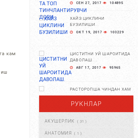
СЕН 27, 2017
104895
ХАЙЗ ЦИКЛИНИ
БУЗИЛИШИ...
ОКТ 19, 2017
103229
га кам
ЦИСТИТНИ УЙ ШАРОИТИДА
ДАВОЛАШ....
АВГ 17, 2017
95965
риш
РАСТОРОПША ЧИНДАН ХАМ
ФОЙДАЛИМИ?...
РУКНЛАР
АПР 25, 2021
84620
АКУШЕРЛИК
( 31 )
ХОМИЛА ЖИНСИНИ
АНИҚЛАШНИНГ
АНАТОМИЯ
( 1 )
НОСТАНДАРТ УСУЛЛАРИ....