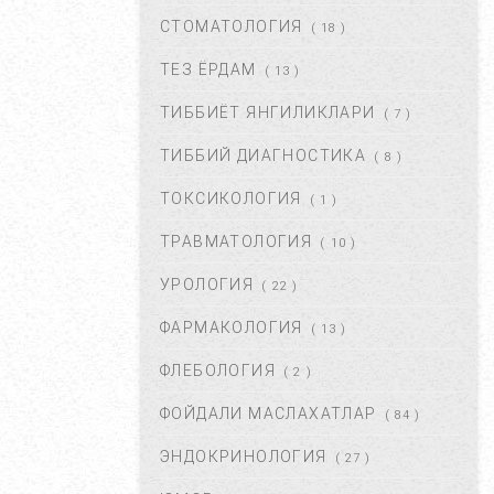
ДАВОЛАШ....
СТОМАТОЛОГИЯ
( 18 )
СЕН 02, 2017
44652
ТЕЗ ЁРДАМ
( 13 )
ТИББИЁТ ЯНГИЛИКЛАРИ
( 7 )
ЮЗГА АЛЛЕРГИЯ ТОШИШИ.
УНИНГ САБАБЛАРИ ВА
ТИББИЙ ДИАГНОСТИКА
( 8 )
ТУРЛАРИ. ...
НОЯ 27, 2017
43357
ТОКСИКОЛОГИЯ
( 1 )
ТРАВМАТОЛОГИЯ
( 10 )
БАЧАДОН МИОМАСИ,
САБАБЛАРИ, БЕЛГИЛАРИ ВА
УРОЛОГИЯ
( 22 )
ДАВОЛАШ. ...
АПР 25, 2018
43355
ФАРМАКОЛОГИЯ
( 13 )
ФЛЕБОЛОГИЯ
( 2 )
ҚОРИН ДАМ БЎЛИШИ
САБАБЛАРИ ВА УНДАН
ФОЙДАЛИ МАСЛАХАТЛАР
( 84 )
ҚУТУЛИШ ЙЎЛЛАРИ....
ИЮЛ 16, 2021
42647
ЭНДОКРИНОЛОГИЯ
( 27 )