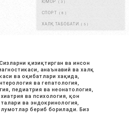
ЮМОР
( 3 )
КРАПИВНИЦА – ЭШАК ЕМИ –
АЛЛЕРГИК ТОШМАЛАР...
СПОРТ
( 8 )
АВГ 20, 2017
42083
ХАЛҚ ТАБОБАТИ
( 5 )
ЮРАК ИШЕМИЯСИ НИМА.
САБАБЛАРИ, БЕЛГИЛАРИ,
ДАВОЛАШ....
АВГ 20, 2017
40467
Сизларни қизиқтирган ва инсон
агностикаси, анаънавий ва халқ
ОСТЕОХОНДРОЗ НИМА,
САБАБЛАРИ, ТУРЛАРИ,
каси ва оқибатлари хақида,
АСОРАТЛАРИ. ...
нтерология ва гепатология,
АВГ 21, 2017
40417
ия, педиатрия ва неонатология,
хиатрия ва психология, қон
италари ва эндокринология,
ГАЙМОРИТ, БЕЛГИЛАРИ ВА
ТУРЛАРИ. ...
ълумотлар бериб борилади. Биз
АВГ 20, 2017
38570