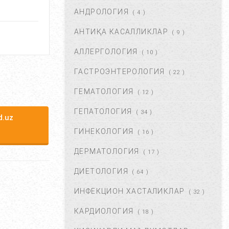
АНДРОЛОГИЯ
АВГ 22, 2017
83691
( 4 )
АНТИҚА КАСАЛЛИКЛАР
( 9 )
ХОМИЛА МУДДАТИНИ
АНИҚЛАШНИНГ ҚАНДАЙ
АЛЛЕРГОЛОГИЯ
( 10 )
УСУЛЛАР БОР?...
АВГ 22, 2017
77420
ГАСТРОЭНТЕРОЛОГИЯ
( 22 )
ГЕМАТОЛОГИЯ
( 12 )
ЧАП ҚОРИН СОХАСИ НИМА
САБАБДАН ОҒРИЙДИ? ...
ГЕПАТОЛОГИЯ
( 34 )
.uz
НОЯ 13, 2017
64132
ГИНЕКОЛОГИЯ
( 16 )
ДЕРМАТОЛОГИЯ
( 17 )
БОШ МИЯ САРАТОНИНИ
БИРИНЧИ БЕЛГИЛАРИ. ...
ДИЕТОЛОГИЯ
( 64 )
НОЯ 24, 2017
60916
ИНФЕКЦИОН ХАСТАЛИКЛАР
( 32 )
КАРДИОЛОГИЯ
( 18 )
БОШ ОҒРИШИ. УНИНГ
САБАБЛАРИ ВА ДАВОЛАШ. ...