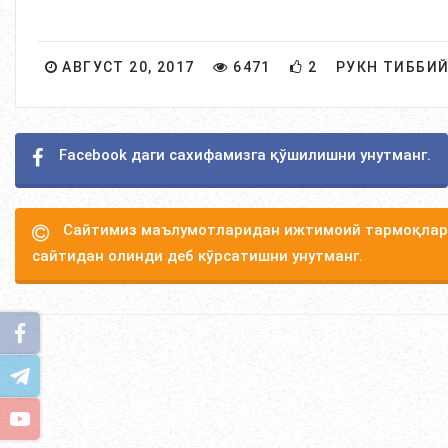
АВГУСТ 20, 2017
6471
2
РУКН ТИББИ
Facebook даги сахифамизга қўшилишни унутманг.
Сайтимиз маълумотларидан ижтимоий тармоқлард
сайтидан олинди деб кўрсатишни унутманг.