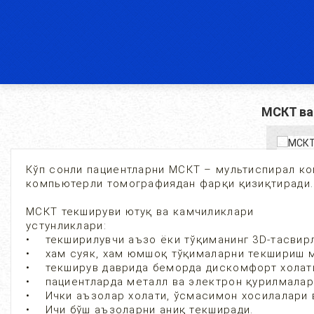
МСКТ в
Кўп сонли пациентларни МСКТ – мультиспирал ко
компьютерли томографиядан фарқи қизиқтиради.
МСКТ текшируви ютуқ ва камчиликлари
устунликлари:
• текширилувчи аъзо ёки тўқиманинг 3D-тасвирл
• хам суяк, хам юмшоқ тўқималарни текшириш 
• текширув даврида беморда дискомфорт холати
• пациентларда металл ва электрон қурилмалар
• Ички аъзолар холати, ўсмасимон хосилалари 
• Ичи бўш аъзоларни аниқ текширади.