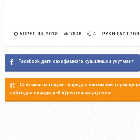
АПРЕЛ 04, 2018
7848
4
РУКН ГАСТРО
Facebook даги сахифамизга қўшилишни унутманг.
Сайтимиз маълумотларидан ижтимоий тармоқлард
сайтидан олинди деб кўрсатишни унутманг.