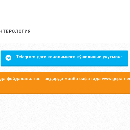
ЭНТЕРОЛОГИЯ
Telegram даги каналимизга қўшилишни унутманг.
а фойдаланилган тақдирда манба сифатида www.gepamed