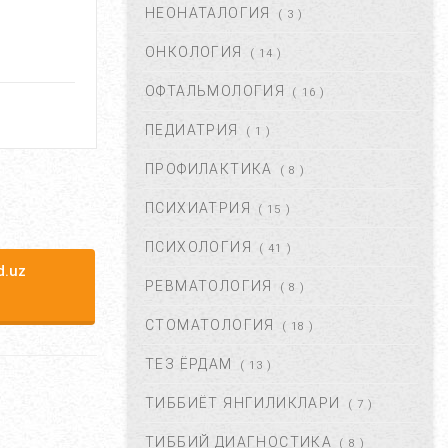
НЕОНАТАЛОГИЯ
( 3 )
АВГ 17, 2017
52857
ОНКОЛОГИЯ
( 14 )
БОЛАНГИЗДА БИТ ПАЙДО
БЎЛДИ. НИМА ҚИЛМОҚ
ОФТАЛЬМОЛОГИЯ
( 16 )
КЕРАК? ...
ПЕДИАТРИЯ
( 1 )
ОКТ 01, 2017
47342
ПРОФИЛАКТИКА
( 8 )
БЎЙИН ЛИМФА ТУГУНЛАРИ
НЕГА КАТТАЛАШАДИ?...
ПСИХИАТРИЯ
( 15 )
МАР 21, 2020
47196
ПСИХОЛОГИЯ
( 41 )
.uz
РЕВМАТОЛОГИЯ
( 8 )
ПОЛИАРТРИТ. ТУРЛАРИ.
ДАВОЛАШ....
СТОМАТОЛОГИЯ
( 18 )
СЕН 02, 2017
44661
ТЕЗ ЁРДАМ
( 13 )
ТИББИЁТ ЯНГИЛИКЛАРИ
( 7 )
БАЧАДОН МИОМАСИ,
САБАБЛАРИ, БЕЛГИЛАРИ ВА
ТИББИЙ ДИАГНОСТИКА
( 8 )