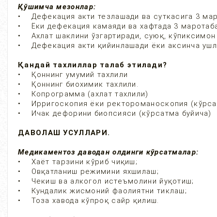
Қўшимча мезонлар:
• Дефекация акти тезлашади ва суткасига 3 мар
• Ёки дефекация камаяди ва хафтада 3 маротаба
• Ахлат шаклини ўзгартиради, суюқ, кўпиксимон 
• Дефекация акти қийинлашади ёки аксинча ушл
Қандай тахлиллар талаб этилади?
• Қоннинг умумий тахлили
• Қоннинг биохимик тахлили.
• Копрограмма (ахлат тахлили)
• Ирригоскопия ёки ректороманоскопия (кўрса
• Ичак дефорини биопсияси (кўрсатма буйича)
ДАВОЛАШ УСУЛЛАРИ.
Медикаментоз даводан олдинги кўрсатмалар:
• Хаёт тарзини кўриб чиқиш;
• Овқатланиш режимини яхшилаш;
• Чекиш ва алкогол истеъмолини йуқотиш;
• Кундалик жисмоний фаолиятни тиклаш;
• Тоза хавода кўпроқ сайр қилиш.