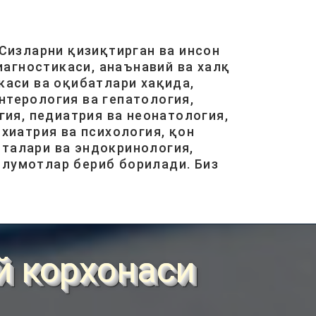
ДАВОЛАШ....
АВГ 20, 2017
40472
Сизларни қизиқтирган ва инсон
агностикаси, анаънавий ва халқ
ОСТЕОХОНДРОЗ НИМА,
САБАБЛАРИ, ТУРЛАРИ,
каси ва оқибатлари хақида,
АСОРАТЛАРИ. ...
нтерология ва гепатология,
АВГ 21, 2017
40422
ия, педиатрия ва неонатология,
хиатрия ва психология, қон
италари ва эндокринология,
ГАЙМОРИТ, БЕЛГИЛАРИ ВА
ТУРЛАРИ. ...
ълумотлар бериб борилади. Биз
АВГ 20, 2017
38579
ГЕМАНГИОМА НИМА? ...
ОКТ 31, 2017
38119
й корхонаси
КИНДИКДАН СУВ