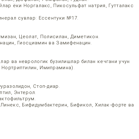
йлар ёки Норгалакс, Пикосульфат натрия, Гутталакс
нерал сувлар: Ессентуки №17.
мизан, Цеолат, Полисилан, Диметикон.
нацин, Гиосциамин ва Замифенацин.
лар ва неврологик бузилишлар билан кечгани учун
 Нортриптилин, Имипрамина).
уразолидон, Стоп-диар.
птил, Энтерол.
актофильтрум.
Линекс, Бифидумбактерин, Бификол, Хилак-форте ва