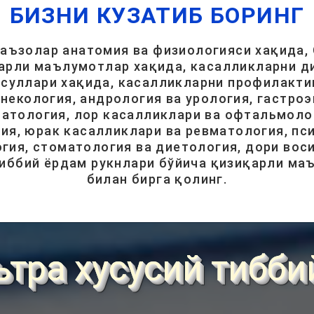
БИЗНИ КУЗАТИБ БОРИНГ
 аъзолар анатомия ва физиологияси хақида, 
арли маълумотлар хақида, касалликларни ди
суллари хақида, касалликларни профилакти
инекология, андрология ва урология, гастроэ
атология, лор касалликлари ва офтальмолог
ия, юрак касалликлари ва ревматология, пси
гия, стоматология ва диетология, дори вос
тиббий ёрдам рукнлари бўйича қизиқарли ма
билан бирга қолинг.
ьтра хусусий тибби