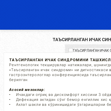
ТАЪСИРЛАНГАН ИЧАК СИ
ТАЪСИРЛАНГАН ИЧАК СИНДРОМИНИ ТАШХИСЛ
Рентгенологик текширувлар натижалари, шунингде
«Таъсирланган ичак синдроми» ни дигностикаси в
гастроэнтерологлар конференциясида таъсирлан
берилган.
Асосий мезонлар:
• Ичакдаги оғриқ ва дискомфорт хиссини 3 ойда
• Дефекация актидан сўнг бемор енгиллик хис 
• Ахлат шакли ва кўринишидаги ўзгаришларни б