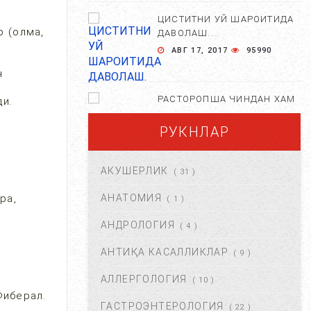
ЦИСТИТНИ УЙ ШАРОИТИДА
р (олма,
ДАВОЛАШ....
АВГ 17, 2017
95990
н
РАСТОРОПША ЧИНДАН ХАМ
ди.
ФОЙДАЛИМИ?...
РУКНЛАР
АПР 25, 2021
84663
АКУШЕРЛИК
( 31 )
ХОМИЛА ЖИНСИНИ
АНИҚЛАШНИНГ
ра,
АНАТОМИЯ
( 1 )
НОСТАНДАРТ УСУЛЛАРИ....
АНДРОЛОГИЯ
АВГ 22, 2017
83707
( 4 )
АНТИҚА КАСАЛЛИКЛАР
( 9 )
ХОМИЛА МУДДАТИНИ
АНИҚЛАШНИНГ ҚАНДАЙ
АЛЛЕРГОЛОГИЯ
( 10 )
УСУЛЛАР БОР?...
Фиберал.
АВГ 22, 2017
77423
ГАСТРОЭНТЕРОЛОГИЯ
( 22 )