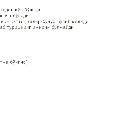
тадан кўп бўлади.
гача бўлади.
ёки қаттиқ ғадир-будур бўлиб қолади.
аб туришнинг имкони бўлмайди.
тма бўйича)