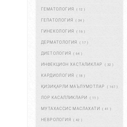
ГЕМАТОЛОГИЯ
( 12 )
ЧАП ҚОРИН СОХАСИ НИМА
САБАБДАН ОҒРИЙДИ? ...
ГЕПАТОЛОГИЯ
( 34 )
НОЯ 13, 2017
64156
ГИНЕКОЛОГИЯ
( 16 )
ДЕРМАТОЛОГИЯ
( 17 )
БОШ МИЯ САРАТОНИНИ
БИРИНЧИ БЕЛГИЛАРИ. ...
ДИЕТОЛОГИЯ
( 64 )
НОЯ 24, 2017
60930
ИНФЕКЦИОН ХАСТАЛИКЛАР
( 32 )
КАРДИОЛОГИЯ
( 18 )
БОШ ОҒРИШИ. УНИНГ
САБАБЛАРИ ВА ДАВОЛАШ. ...
ҚИЗИҚАРЛИ МАЪЛУМОТЛАР
( 167 )
ФЕВ 06, 2018
59811
ЛОР КАСАЛЛИКЛАРИ
( 11 )
МУТАХАССИС МАСЛАХАТИ
ХОМИЛАДОРЛИКДА БОЛА
( 41 )
ТУШИШИ ХАВФИ.
НЕВРОЛОГИЯ
БЕЛГИЛАРИ ВА
( 42 )
САБАБЛАРИ....