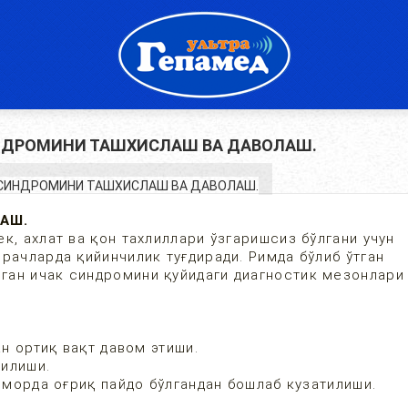
НДРОМИНИ ТАШХИСЛАШ ВА ДАВОЛАШ.
АШ.
к, ахлат ва қон тахлиллари ўзгаришсиз бўлгани учун
рачларда қийинчилик туғдиради. Римда бўлиб ўтган
ган ичак синдромини қуйидаги диагностик мезонлари
н ортиқ вақт давом этиши.
қилиши.
еморда оғриқ пайдо бўлгандан бошлаб кузатилиши.