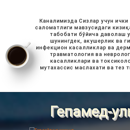
Каналимизда Сизлар учун ички
саломатлиги мавзусидаги кизиқ
табобати бўйича даволаш у
шунингдек, акушерлик ва г
инфекцион касалликлар ва дерм
травматология ва невролог
касалликлари ва токсиколо
мутахассис маслахати ва тез 
Гепамед-ул