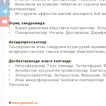
• Вазелинли ва ўсимлик табиатли ич сурувчи мо
препаратлари.
• Ич сурувчи эффектли магний ионларига бой ми
Оғриқ синдромида:
• Қорин дамлигини йўқотувчи препаратлар: Эспу
• Спазмолитиклар: Но-шпа, Дротаверна, Дарифе
Антидепрессантлар:
Таъсирланган ичак синдроми кучли рухий муаммо
антдепрессантлар тавсия этилади (Амитриптилин,
Дисбактериозда юзага келганда:
• Нитрофуранлар 7 кун олинади: Энтерофурил, Ф
• Антибиотик хусусиятли пробиотиклар: Бактису
• Энтеросорбентлар: Энтеросгель, Фильтрум, Л
• Ичак микрофлорасини ткиловчи препаратлар: 
Лактулоза.
©
w
ww.gepamed.uz