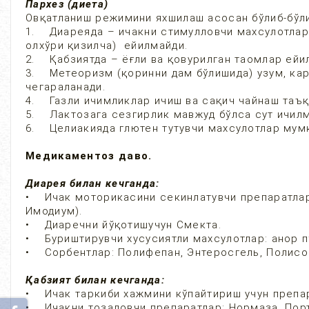
Пархез (диета)
Овқатланиш режимини яхшилаш асосан бўлиб-бўли
1. Диареяда – ичакни стимулловчи махсулотлар:
олхўри қизилча) ейилмайди.
2. Қабзиятда – ёғли ва қовурилган таомлар ейи
3. Метеоризм (қоринни дам бўлишида) узум, кар
чегараланади.
4. Газли ичимликлар ичиш ва сақич чайнаш таъқ
5. Лактозага сезгирлик мавжуд бўлса сут ичилм
6. Целиакияда глютен тутувчи махсулотлар мум
Медикаментоз даво.
Диарея билан кечганда:
• Ичак моторикасини секинлатувчи препаратлар
Имодиум).
• Диаречни йўқотишучун Смекта.
• Буриштирувчи хусусиятли махсулотлар: анор п
• Сорбентлар: Полифепан, Энтеросгель, Полисо
Қабзият билан кечганда:
• Ичак таркиби хажмини кўпайтириш учун препар
• Ичакни тозаловчи препаратлар: Нормаза, Порт