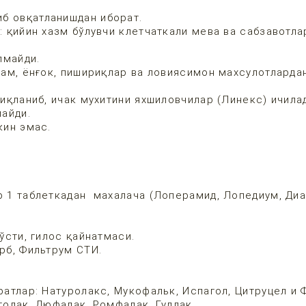
б овқатланишдан иборат.
 қийин хазм бўлувчи клетчаткали мева ва сабзавотла
лмайди.
ам, ёнғок, пишириқлар ва ловиясимон махсулотларда
иқланиб, ичак мухитини яхшиловчилар (Линекс) ичила
айди.
кин эмас.
 1 таблеткадан махалача (Лоперамид, Лопедиум, Диа
ўсти, гилос қайнатмаси.
рб, Фильтрум СТИ.
атлар: Натуролакс, Мукофальк, Испагол, Цитруцел и 
олак, Дюфалак, Ромфалак, Гудлак.