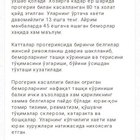
ўхшаб қолади. Хозирга кадар ер шарида
прогерия билан касалланган 80 та холат
қайд этилган. Уларнинг ўртача хаёти
давомийлиги 13 ёшга тенг. Айрим
манбаларда 45 ёшгача яшаган беморлар
хақида хам маълум.
Катталар прогериясида биринчи белгилар
жинсий ривожланиш давриа шаклланиб,
беморларнинг ташқи кўриниши ва терисини
тўқимасини ўзгариши, бўйини ўсишдан
тўхташи кузатилади.
Прогерия касаллиги билан оғриган
беморларнинг нафақат ташқи кўриниши
балки ички аъзоларда хам қариликнинг
хамма белгилари пайдо бўлади: юрак-қон
томир тизими, ревматизм, қўшувчи
тўқималар склерози, катаракта ва
бошқалар. Уларнинг кўпчилиги хаёти хам
юрак хуружлари натижасида нихоясига
етган.