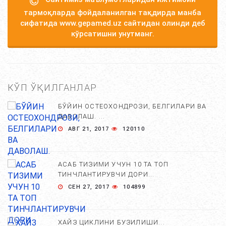
тармоқларда фойдаланилган тақдирда манба
сифатида www.gepamed.uz сайтидан олинди деб
кўрсатишни унутманг.
КЎП ЎҚИЛГАНЛАР
БЎЙИН ОСТЕОХОНДРОЗИ, БЕЛГИЛАРИ ВА
ДАВОЛАШ. ...
АВГ 21, 2017
120110
АСАБ ТИЗИМИ УЧУН 10 ТА ТОП
ТИНЧЛАНТИРУВЧИ ДОРИ...
СЕН 27, 2017
104899
ХАЙЗ ЦИКЛИНИ БУЗИЛИШИ...