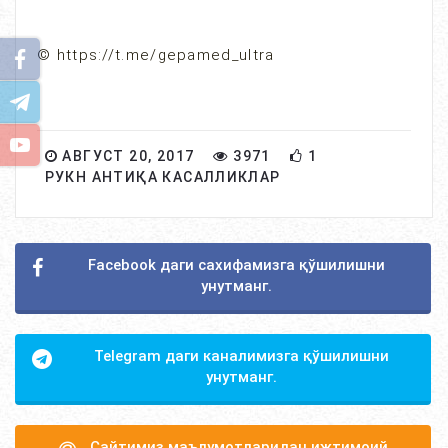
© https://t.me/gepamed_ultra
АВГУСТ 20, 2017
3971
1
РУКН АНТИҚА КАСАЛЛИКЛАР
Facebook даги сахифамизга қўшилишни
унутманг.
Telegram даги каналимизга қўшилишни
унутманг.
Сайтимиз маълумотларидан ижтимоий