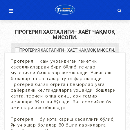
ПРОГЕРИЯ ХАСТАЛИГИ– ХАЁТ ЧАҚМОҚ
МИСОЛИ.
Прогерия – кам учрайдиган генетик
касалликлардан бири бўлиб, генлар
мутацияси билан харакерланади. Унинг ёш
болалар ва катталар тури фарқланади.
Прогерия билан оғриган беморлар ўзга
сайёралик келгиндиларга ўхшайди: бошлари
катта, териси юпқа оқиш, қон томир
веналари бўртган бўлади. Энг асосийси бу
ажинлари хисобланади.
Прогерия – бу эрта қариш касаллиги бўлиб,
ўн уч яшар болалар 80 ёшли қарияларга