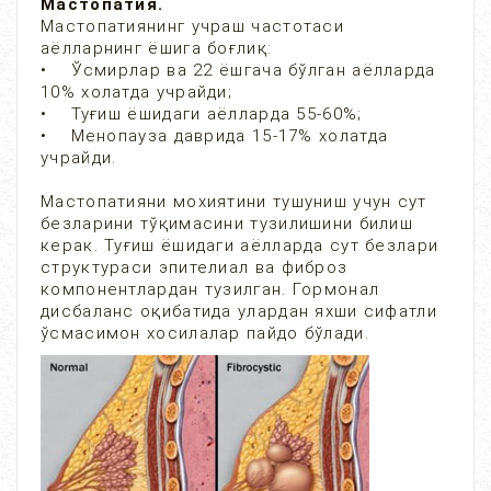
Мастопатия.
Мастопатиянинг учраш частотаси
аёлларнинг ёшига боғлиқ:
• Ўсмирлар ва 22 ёшгача бўлган аёлларда
10% холатда учрайди;
• Туғиш ёшидаги аёлларда 55-60%;
• Менопауза даврида 15-17% холатда
учрайди.
Мастопатияни мохиятини тушуниш учун сут
безларини тўқимасини тузилишини билиш
керак. Туғиш ёшидаги аёлларда сут безлари
структураси эпителиал ва фиброз
компонентлардан тузилган. Гормонал
дисбаланс оқибатида улардан яхши сифатли
ўсмасимон хосилалар пайдо бўлади.