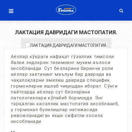
ЛАКТАЦИЯ ДАВРИДАГИ МАСТОПАТИЯ.
Аёллар кўкраги нафақат гўзаллик тимсоли
балки эндокрин тизимнинг мухим аъзоси
хисобланади. Сут безларини биринчи роли
аёллар хаётининг маълум бир даврида ва
чақалоқларни эмизиш даврида специфик
гормонларни ишлаб чиқишдан иборат. Сўнги
пайтларда аёллар сут безларини
патологиялари кўпайиб бормоқда. Энг
тарқалган касаллик мастопатия хисобланиб,
у гормонал бузилишлар натижасида
ривожланадиган яхши сифатли хосила
хисобланади.