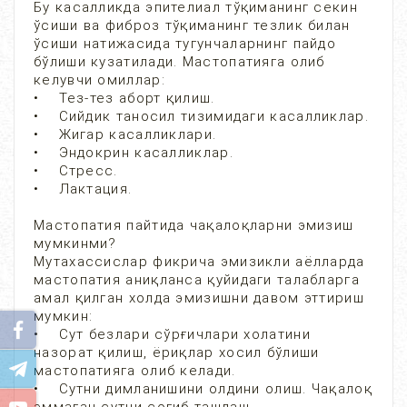
Бу касалликда эпителиал тўқиманинг секин
ўсиши ва фиброз тўқиманинг тезлик билан
ўсиши натижасида тугунчаларнинг пайдо
бўлиши кузатилади. Мастопатияга олиб
келувчи омиллар:
• Тез-тез аборт қилиш.
• Сийдик таносил тизимидаги касалликлар.
• Жигар касалликлари.
• Эндокрин касалликлар.
• Стресс.
• Лактация.
Мастопатия пайтида чақалоқларни эмизиш
мумкинми?
Мутахассислар фикрича эмизикли аёлларда
мастопатия аниқланса қуйидаги талабларга
амал қилган холда эмизишни давом эттириш
мумкин:
• Сут безлари сўрғичлари холатини
назорат қилиш, ёриқлар хосил бўлиши
мастопатияга олиб келади.
• Сутни димланишини олдини олиш. Чақалоқ