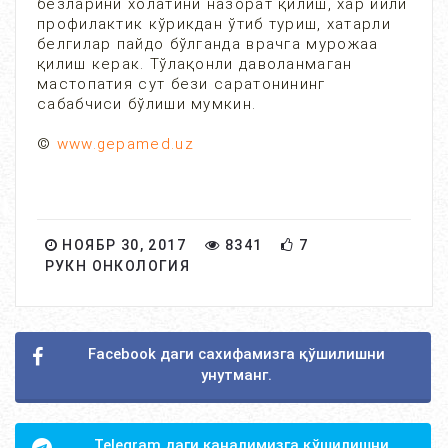
безларини холатини назорат қилиш, хар йили
профилактик кўрикдан ўтиб туриш, хатарли
белгилар пайдо бўлганда врачга мурожаа
қилиш керак. Тўлақонли даволанмаган
мастопатия сут бези саратонининг
сабабчиси бўлиши мумкин.
©
www.gepamed.uz
НОЯБР 30, 2017
8341
7
РУКН ОНКОЛОГИЯ
Facebook даги сахифамизга қўшилишни
унутманг.
Telegram даги каналимизга қўшилишни