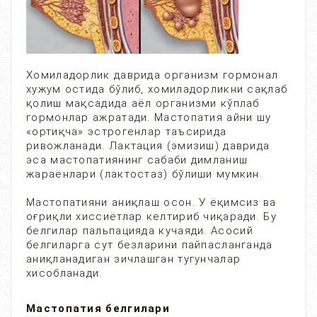
Хомиладорлик даврида организм гормонал
хужум остида бўлиб, хомиладорликни сақлаб
қолиш мақсадида аёл организми кўплаб
гормонлар ажратади. Мастопатия айни шу
«ортиқча» эстрогенлар таъсирида
ривожланади. Лактация (эмизиш) даврида
эса мастопатиянинг сабаби димланиш
жараёнлари (лактостаз) бўлиши мумкин.
Мастопатияни аниқлаш осон. У ёқимсиз ва
оғриқли хиссиётлар келтириб чиқаради. Бу
белгилар пальпацияда кучаяди. Асосий
белгиларга сут безларини пайпасланганда
аниқланадиган зичлашган тугунчалар
хисобланади.
Мастопатия белгилари