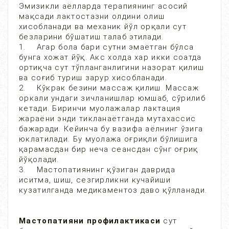
Эмизикли аёлларда терапиянинг асосий
мақсади лактостазни олдини олиш
хисобланади ва механик йўл орқали сут
безларини бўшатиш талаб этилади.
1. Агар бола бари сутни эмаётган бўлса
бунга хожат йўқ. Акс холда хар икки соатда
ортиқча сут тўпланганлигини назорат қилиш
ва соғиб туриш зарур хисобланади.
2. Кўкрак безини массаж қилиш. Массаж
оркали ундаги зичланишлар юмшаб, сўрилиб
кетади. Биринчи муолажалар лактация
жараёни энди тикланаётганда мутахассис
бажаради. Кейинча бу вазифа аёлнинг ўзига
юклатилади. Бу муолажа оғриқли бўлишига
қарамасдан бир неча сеансдан сўнг оғриқ
йўқолади.
3. Мастопатиянинг қўзиган даврида
иситма, шиш, сезгирликни кучайиши
кузатилганда медикаментоз даво қўлланади.
Мастопатияни профилактикаси
сут