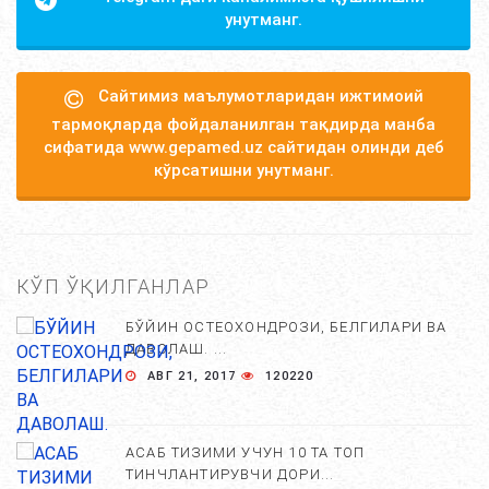
унутманг.
Сайтимиз маълумотларидан ижтимоий
тармоқларда фойдаланилган тақдирда манба
сифатида www.gepamed.uz сайтидан олинди деб
кўрсатишни унутманг.
КЎП ЎҚИЛГАНЛАР
БЎЙИН ОСТЕОХОНДРОЗИ, БЕЛГИЛАРИ ВА
ДАВОЛАШ. ...
АВГ 21, 2017
120220
АСАБ ТИЗИМИ УЧУН 10 ТА ТОП
ТИНЧЛАНТИРУВЧИ ДОРИ...