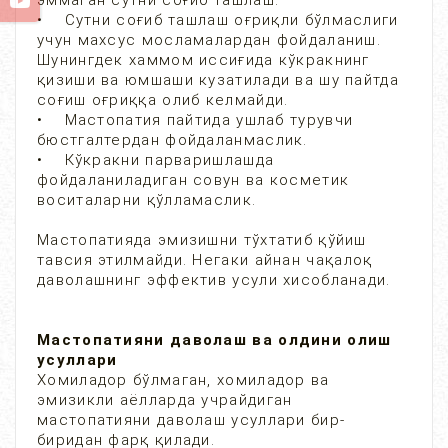
эммаган сутни соғиб ташлаш.
• Сутни соғиб ташлаш оғриқли бўлмаслиги
учун махсус мосламалардан фойдаланиш.
Шунингдек хаммом иссиғида кўкракнинг
қизиши ва юмшаши кузатилади ва шу пайтда
соғиш оғриққа олиб келмайди.
• Мастопатия пайтида ушлаб турувчи
бюстгалтердан фойдаланмаслик.
• Кўкракни парваришлашда
фойдаланиладиган совун ва косметик
воситаларни қўлламаслик.
Мастопатияда эмизишни тўхтатиб қўйиш
тавсия этилмайди. Негаки айнан чақалоқ
даволашнинг эффектив усули хисобланади.
Мастопатияни даволаш ва олдини олиш
усуллари
Хомиладор бўлмаган, хомиладор ва
эмизикли аёлларда учрайдиган
мастопатияни даволаш усуллари бир-
биридан фарқ қилади.