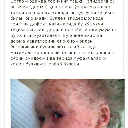
Соғлом одамда терининг ташқи (эпидермис)
ва ички (дерма) қаватлари ўзаро оқсиллар
таъсирида юзага келадиган қўшувчи тўқима
билан бирикади. Буллез эпидермолизда
генетик дефект натижасида бу қўшувчи
тўқиманинг миқдорини пасайиши ёки умуман
йўқолиши кузатилади. Бу эпидермис ва
дерма қаватларини бир-бири билан
битишишини бузилишига олиб келади.
Натижада хар қандай тегиниш ва ишқаланиш
оғриқ синдроми ва терида пуфакчаларни
хосил бўлишига сабаб бўлади.