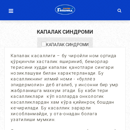
КАПАЛАК СИНДРОМИ
Капалак касаллиги – бу чиройли ном ортида
қўрқинчли хасталик яшириниб, беморлар
терисини худди капалак қанотлари сингари
нозиклашуви билан характерланади. Бу
касалликнинг илмий номи - «буллёз
эпидермолиз» деб аталиб, у инсонни бир умр
жабрланишга махкум этади. Бу каби тери
касалликлари кўп холларда онкологик
касалликлардан хам кўра қийинроқ бошдан
кечирилади. Бу касаллик зарарли
хисобланмайди, у ота-онадан болага
узатилиши мумкин.