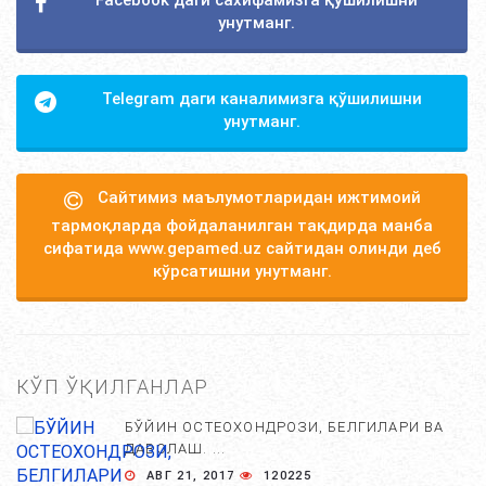
Facebook даги сахифамизга қўшилишни
унутманг.
Telegram даги каналимизга қўшилишни
унутманг.
Сайтимиз маълумотларидан ижтимоий
тармоқларда фойдаланилган тақдирда манба
сифатида www.gepamed.uz сайтидан олинди деб
кўрсатишни унутманг.
КЎП ЎҚИЛГАНЛАР
БЎЙИН ОСТЕОХОНДРОЗИ, БЕЛГИЛАРИ ВА
ДАВОЛАШ. ...
АВГ 21, 2017
120225