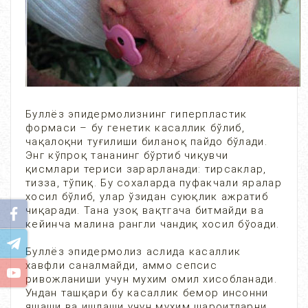
Буллёз эпидермолизнинг гиперпластик
формаси – бу генетик касаллик бўлиб,
чақалоқни туғилиши биланоқ пайдо бўлади.
Энг кўпроқ тананинг бўртиб чиқувчи
қисмлари териси зарарланади: тирсаклар,
тизза, тўпиқ. Бу сохаларда пуфакчали яралар
хосил бўлиб, улар ўзидан суюқлик ажратиб
чиқаради. Тана узоқ вақтгача битмайди ва
кейинча малина рангли чандиқ хосил бўоади.
Буллёз эпидермолиз аслида касаллик
хавфли саналмайди, аммо сепсис
ривожланиши учун мухим омил хисобланади.
Ундан ташқари бу касаллик бемор инсонни
яшаши ва ишлаши учун мухим шароитларни