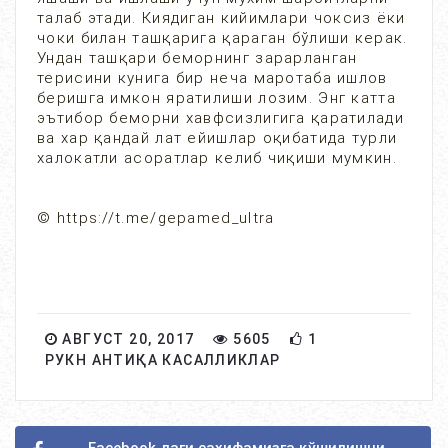
талаб этади. Киядиган кийимлари чоксиз ёки
чоки билан ташқарига қараган бўлиши керак.
Ундан ташқари беморнинг зарарланган
терисини кунига бир неча маротаба ишлов
беришга имкон яратилиши лозим. Энг катта
эътибор беморни хавфсизлигига қаратилади
ва хар қандай лат ейишлар оқибатида турли
халокатли асоратлар келиб чиқиши мумкин.
© https://t.me/gepamed_ultra
АВГУСТ 20, 2017
5605
1
РУКН АНТИҚА КАСАЛЛИКЛАР