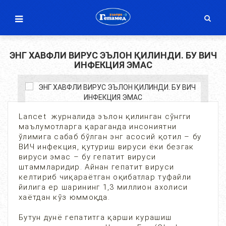
ЭНГ ХАВФЛИ ВИРУС ЭЪЛОН ҚИЛИНДИ. БУ ВИЧ
ИНФЕКЦИЯ ЭМАС
Lancet журналида эълон қилинган сўнгги
маълумотларга қараганда инсониятни
ўлимига сабаб бўлган энг асосий қотил – бу
ВИЧ инфекция, қутуриш вируси ёки безгак
вируси эмас – бу гепатит вируси
штаммларидир. Айнан гепатит вируси
келтириб чиқараётган оқибатлар туфайли
йилига ер шарининг 1,3 миллион ахолиси
хаётдан кўз юммоқда.
Бутун дунё гепатитга қарши курашиш