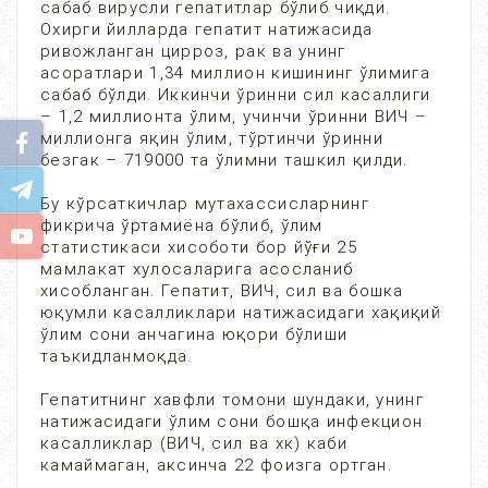
сабаб вирусли гепатитлар бўлиб чиқди.
Охирги йилларда гепатит натижасида
ривожланган цирроз, рак ва унинг
асоратлари 1,34 миллион кишининг ўлимига
сабаб бўлди. Иккинчи ўринни сил касаллиги
– 1,2 миллионта ўлим, учинчи ўринни ВИЧ –
миллионга яқин ўлим, тўртинчи ўринни
безгак – 719000 та ўлимни ташкил қилди.
Бу кўрсаткичлар мутахассисларнинг
фикрича ўртамиёна бўлиб, ўлим
статистикаси хисоботи бор йўғи 25
мамлакат хулосаларига асосланиб
хисобланган. Гепатит, ВИЧ, сил ва бошка
юқумли касалликлари натижасидаги хақиқий
ўлим сони анчагина юқори бўлиши
таъкидланмоқда.
Гепатитнинг хавфли томони шундаки, унинг
натижасидаги ўлим сони бошқа инфекцион
касалликлар (ВИЧ, сил ва хк) каби
камаймаган, аксинча 22 фоизга ортган.