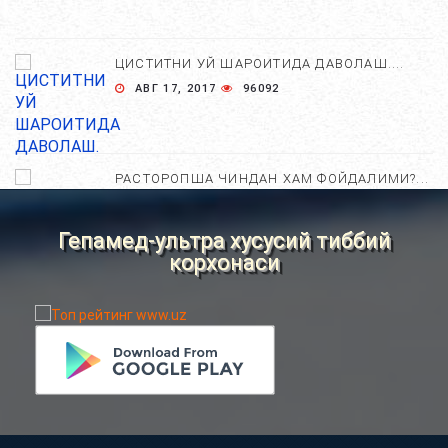
ЦИСТИТНИ УЙ ШАРОИТИДА ДАВОЛАШ....
АВГ 17, 2017
96092
РАСТОРОПША ЧИНДАН ХАМ ФОЙДАЛИМИ?...
АПР 25, 2021
84862
Гепамед-ультра хусусий тиббий
корхонаси
ХОМИЛА ЖИНСИНИ АНИҚЛАШНИНГ
НОСТАНДАРТ УСУЛЛАРИ....
АВГ 22, 2017
83784
ХОМИЛА МУДДАТИНИ АНИҚЛАШНИНГ
ҚАНДАЙ УСУЛЛАР БОР?...