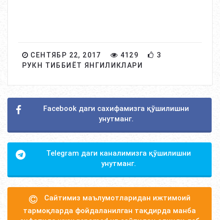
СЕНТЯБР 22, 2017
4129
3
РУКН ТИББИЁТ ЯНГИЛИКЛАРИ
Facebook даги сахифамизга қўшилишни
унутманг.
Telegram даги каналимизга қўшилишни
унутманг.
Сайтимиз маълумотларидан ижтимоий
тармоқларда фойдаланилган тақдирда манба