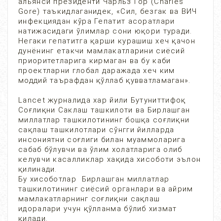
альянси президенти Чарльз Гор (Charles
Gore) таъкидлаганидек, «Сил, безгак ва ВИЧ
инфекциядан кўра Гепатит асоратлари
натижасидаги ўлимлар сони юқори туради.
Негаки гепатитга қарши курашиш хеч қачон
дунёнинг етакчи мамлакатларини сиёсий
приоритетларига кирмаган ва бу каби
проектларни глобал даражада хеч ким
моддий таърафдан қўллаб қувватламаган».
Lancet журналида хар йили Бутуниттифоқ
Соғлиқни Саклаш ташкилоти ва Бирлашган
миллатлар ташкилотининг бошқа соғлиқни
сақлаш ташкилотлари сўнгги йилларда
инсониятни соғлиги билан муаммоларига
сабаб бўлувчи ва ўлим холатларига олиб
келувчи касалликлар хақида хисоботи эълон
қилинади.
Бу хисоботлар Бирлашган миллатлар
ташкилотининг сиёсий органлари ва айрим
мамлакатларнинг соғлиқни сақлаш
идоралари учун қўлланма бўлиб хизмат
қилади.