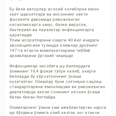
Бу йили авторлар асосий эътиборни ёмон
хаёт шароитлари ва инсоннинг хаёти
фаолияти давомида ривожланган
касалликларга эмас, балки вирусли,
бактериал ва паразитар инфекцияларга
қаратишди.
Ўлим асоратларини охирги 40 йил ичидаги
эволюциясини тузишда олимлар дунёнинг
147 та етакчи мамлакатларини тиббий
архивларини ўрганиб чиқишди.
Инфекциялар хисобига шу йиллардаги
ўлимнинг 19,4 фоизи тўғри келиб, охирги
йилларда бу кўрсаткичнинг ўсиши
кузатилган. Олимлар буни соғлиқни сақлаш
стандартларини ёмонлашуви ва ривожланган
давлатларда ахоли сонининг кескин ўсиши
билан билан боғлайди.
Олимларнинг ўзини хам ажаблантирган нарса
шу бўлдики ўлимга олиб келган энг етакчи