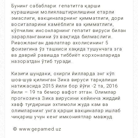
Бунинг сабаблари: гепатитга қарши
курашишни молиялаштирилишини етарли
эмаслиги, вакциналарнинг қимматлиги, дори
воситаларини камёблиги ва қимматлиги,
кўпчилик инсонларнинг гепатит вируси билан
зарарланганини ўз вақтида билмаслиги.
Ривожланган давлатлар ахолисининг 5
фоизигина ўз ташхиси хақида тушунчага эга
ва даврий равишда тиббиёт корхоналарида
назоратдан ўтиб туради.
Кизиғи шундаки, охирги йилларда энг кўп
шов-шув қилинган Зика вируси тарқалиши
натижасида 2015 йили бор йўғи -2 та, 2016
йили – 19 та бемор вафот этган. Олимлар
прогнозича Зика вирусини кейинча жиддий
хавф туғдириши эхтимоли жуда кам ва
олимларнинг унга қарши вакциналар ишлаб
чиқариш учун кенг имкониятлар мавжуд.
© www.gepamed.uz