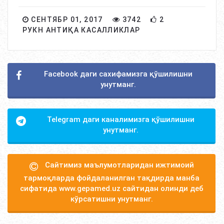
СЕНТЯБР 01, 2017
3742
2
РУКН АНТИҚА КАСАЛЛИКЛАР
Facebook даги сахифамизга қўшилишни
унутманг.
Telegram даги каналимизга қўшилишни
унутманг.
Сайтимиз маълумотларидан ижтимоий
тармоқларда фойдаланилган тақдирда манба
сифатида www.gepamed.uz сайтидан олинди деб
кўрсатишни унутманг.