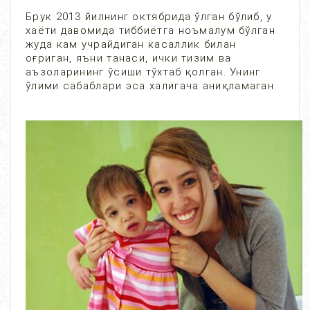
Брук 2013 йилнинг октябрида ўлган бўлиб, у
хаёти давомида тиббиётга ноъмалум бўлган
жуда кам учрайдиган касаллик билан
оғриган, яъни танаси, ички тизим ва
аъзоларининг ўсиши тўхтаб қолган. Унинг
ўлими сабаблари эса халигача аниқламаган.