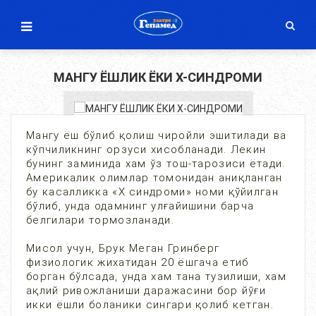
МАНГУ ЁШЛИК ЁКИ Х-СИНДРОМИ
Мангу ёш бўлиб қолиш чиройли эшитилади ва
кўпчиликнинг орзуси хисобланади. Лекин
бунинг заминида хам ўз тош-тарозиси ётади.
Америкалик олимлар томонидан аниқланган
бу касалликка «Х синдроми» номи қўйилган
бўлиб, унда одамнинг улғайишини барча
белгилари тормозланади.
Мисол учун, Брук Меган Гринберг
физиологик жихатидан 20 ёшгача етиб
борган бўлсада, унда хам тана тузилиши, хам
ақлий ривожланиши даражасини бор йўғи
икки ёшли боланики сингари қолиб кетган.