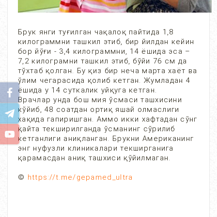
Брук янги туғилган чақалоқ пайтида 1,8
килограммни ташкил этиб, бир йилдан кейин
бор йўғи - 3,4 килограммни, 14 ёшида эса –
7,2 килограмни ташкил этиб, бўйи 76 см да
тўхтаб қолган. Бу қиз бир неча марта хаёт ва
ўлим чегарасида қолиб кетган. Жумладан 4
ёшида у 14 суткалик уйқуга кетган.
Врачлар унда бош мия ўсмаси ташхисини
кўйиб, 48 соатдан ортиқ яшай олмаслиги
хақида гапиришган. Аммо икки хафтадан сўнг
қайта текширилганда ўсманинг сўрилиб
кетганлиги аниқланган. Брукни Американинг
энг нуфузли клиникалари текширганига
қарамасдан аниқ ташхиси қўйилмаган.
©
https://t.me/gepamed_ultra