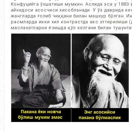
Конфуцийга ўхшатиши мумкин. Аслида эса у 1883 
айкидоси асосчиси хисобланади. У ўз даврида ке
жангларда ғолиб чиққани билан машхур бўлган. 
расмларда икки хил контрастда акс эттирилиши (
маслахатларни ёзишда қўл келгани билан тушунти