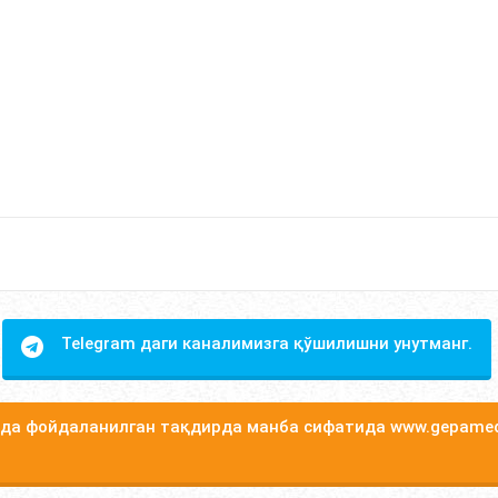
Telegram даги каналимизга қўшилишни унутманг.
а фойдаланилган тақдирда манба сифатида www.gepamed