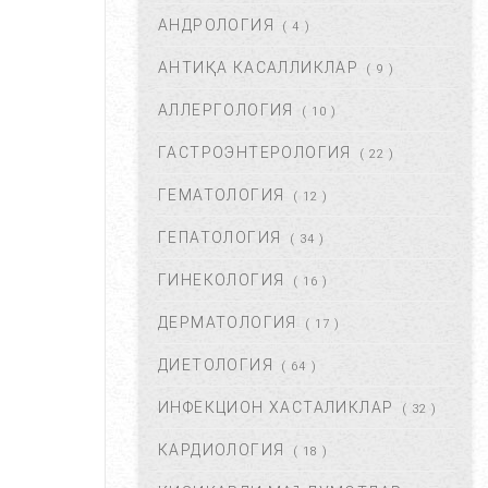
АНДРОЛОГИЯ
АВГ 22, 2017
83766
( 4 )
АНТИҚА КАСАЛЛИКЛАР
( 9 )
ХОМИЛА МУДДАТИНИ
АНИҚЛАШНИНГ ҚАНДАЙ
АЛЛЕРГОЛОГИЯ
( 10 )
УСУЛЛАР БОР?...
АВГ 22, 2017
77443
ГАСТРОЭНТЕРОЛОГИЯ
( 22 )
ГЕМАТОЛОГИЯ
( 12 )
ЧАП ҚОРИН СОХАСИ НИМА
САБАБДАН ОҒРИЙДИ? ...
ГЕПАТОЛОГИЯ
( 34 )
НОЯ 13, 2017
64228
ГИНЕКОЛОГИЯ
( 16 )
ДЕРМАТОЛОГИЯ
( 17 )
БОШ МИЯ САРАТОНИНИ
БИРИНЧИ БЕЛГИЛАРИ. ...
ДИЕТОЛОГИЯ
( 64 )
НОЯ 24, 2017
60962
ИНФЕКЦИОН ХАСТАЛИКЛАР
( 32 )
КАРДИОЛОГИЯ
( 18 )
БОШ ОҒРИШИ. УНИНГ
САБАБЛАРИ ВА ДАВОЛАШ. ...