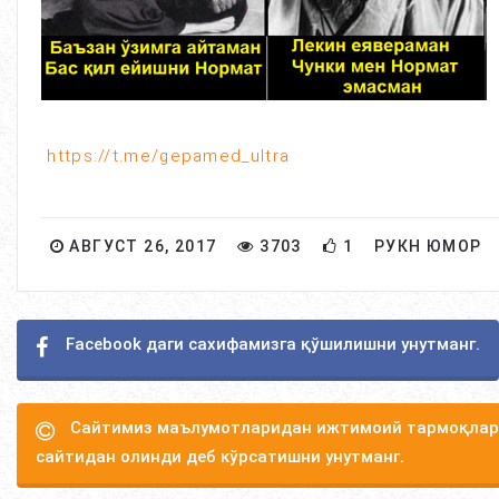
https://t.me/gepamed_ultra
АВГУСТ 26, 2017
3703
1
РУКН ЮМОР
Facebook даги сахифамизга қўшилишни унутманг.
Сайтимиз маълумотларидан ижтимоий тармоқлард
сайтидан олинди деб кўрсатишни унутманг.