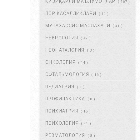
ҚИЗИҚАРЛИ МАЪЛУМОТЛАР
( 167 )
ФЕВ 06, 2018
59911
ЛОР КАСАЛЛИКЛАРИ
( 11 )
МУТАХАССИС МАСЛАХАТИ
ХОМИЛАДОРЛИКДА БОЛА
( 41 )
ТУШИШИ ХАВФИ.
НЕВРОЛОГИЯ
БЕЛГИЛАРИ ВА
( 42 )
САБАБЛАРИ....
НЕОНАТАЛОГИЯ
( 3 )
АВГ 17, 2017
52885
ОНКОЛОГИЯ
( 14 )
БОЛАНГИЗДА БИТ ПАЙДО
БЎЛДИ. НИМА ҚИЛМОҚ
ОФТАЛЬМОЛОГИЯ
( 16 )
КЕРАК? ...
ПЕДИАТРИЯ
( 1 )
ОКТ 01, 2017
47369
ПРОФИЛАКТИКА
( 8 )
БЎЙИН ЛИМФА ТУГУНЛАРИ
НЕГА КАТТАЛАШАДИ?...
ПСИХИАТРИЯ
( 15 )
МАР 21, 2020
47241
ПСИХОЛОГИЯ
( 41 )
РЕВМАТОЛОГИЯ
( 8 )
ПОЛИАРТРИТ. ТУРЛАРИ.