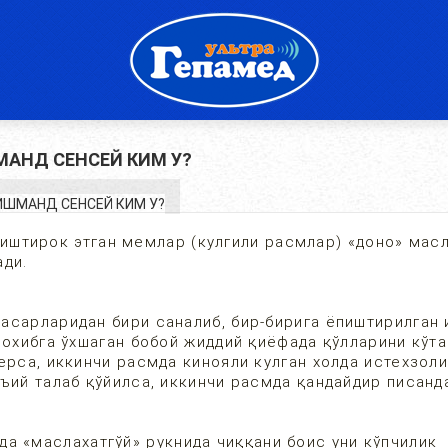
АНД СЕНСЕЙ КИМ У?
иштирок этган мемлар (кулгили расмлар) «доно» мас
ади.
асарларидан бири саналиб, бир-бирига ёпиштирилган 
рохибга ўхшаган бобой жиддий қиёфада қўлларини кўта
ерса, иккинчи расмда кинояли кулган холда истехзол
ъий талаб қўйилса, иккинчи расмда қандайдир писанд
а «маслахатгўй» рукнида чиққани боис уни кўпчилик