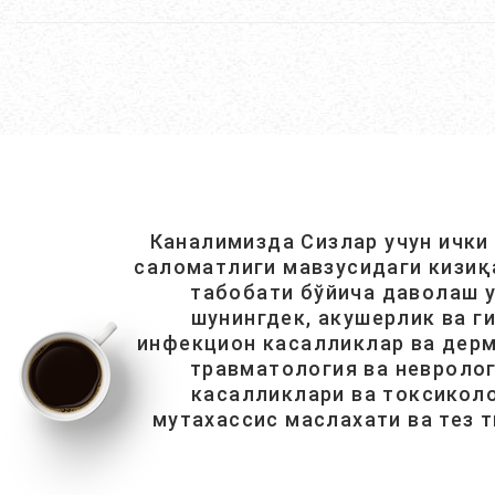
Каналимизда Сизлар учун ички
саломатлиги мавзусидаги кизиқ
табобати бўйича даволаш у
шунингдек, акушерлик ва г
инфекцион касалликлар ва дерм
травматология ва невролог
касалликлари ва токсиколо
мутахассис маслахати ва тез 