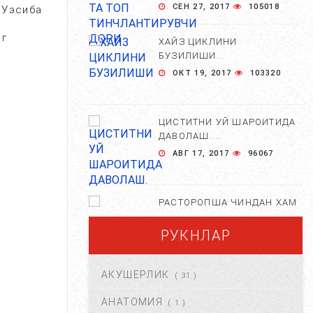
СЕН 27, 2017
105018
 Уэсиба
нг
ХАЙЗ ЦИКЛИНИ
БУЗИЛИШИ...
ОКТ 19, 2017
103320
ЦИСТИТНИ УЙ ШАРОИТИДА
ДАВОЛАШ....
АВГ 17, 2017
96067
РАСТОРОПША ЧИНДАН ХАМ
ФОЙДАЛИМИ?...
РУКНЛАР
АПР 25, 2021
84802
АКУШЕРЛИК
( 31 )
ХОМИЛА ЖИНСИНИ
АНИҚЛАШНИНГ
АНАТОМИЯ
( 1 )
НОСТАНДАРТ УСУЛЛАРИ....