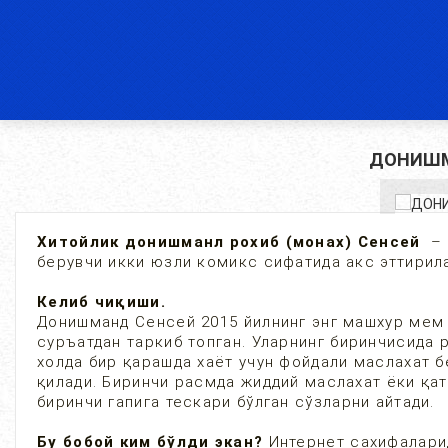
ДОНИШМ
Хитойлик донишманл рохиб (монах) Сенсей
– 
берувчи икки юзли комикс сифатида акс эттирил
Келиб чиқиши.
Донишманд Сенсей 2015 йилнинг энг машхур мем 
суръатдан таркиб топган. Уларнинг биринчисида 
холда бир қарашда хаёт учун фойдали маслахат б
қилади. Биринчи расмда жиддий маслахат ёки қат
биринчи гапига тескари бўлган сўзларни айтади.
Бу бобой ким бўлди экан?
Интернет сахифаларид