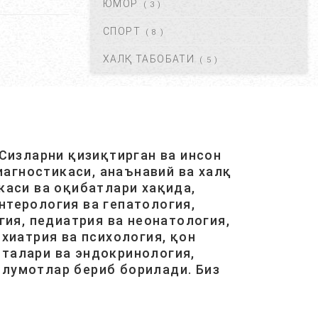
ЮМОР
( 3 )
КРАПИВНИЦА – ЭШАК ЕМИ –
АЛЛЕРГИК ТОШМАЛАР...
СПОРТ
( 8 )
АВГ 20, 2017
42165
ХАЛҚ ТАБОБАТИ
( 5 )
ЮРАК ИШЕМИЯСИ НИМА.
САБАБЛАРИ, БЕЛГИЛАРИ,
ДАВОЛАШ....
АВГ 20, 2017
40510
Сизларни қизиқтирган ва инсон
агностикаси, анаънавий ва халқ
ОСТЕОХОНДРОЗ НИМА,
САБАБЛАРИ, ТУРЛАРИ,
каси ва оқибатлари хақида,
АСОРАТЛАРИ. ...
нтерология ва гепатология,
АВГ 21, 2017
40458
ия, педиатрия ва неонатология,
хиатрия ва психология, қон
италари ва эндокринология,
ГАЙМОРИТ, БЕЛГИЛАРИ ВА
ТУРЛАРИ. ...
ълумотлар бериб борилади. Биз
АВГ 20, 2017
38604