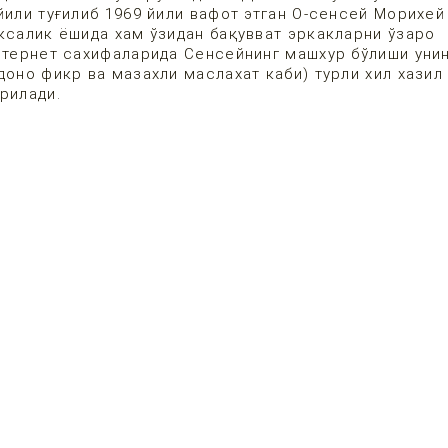
йили туғилиб 1969 йили вафот этган О-сенсей Морихей
ксалик ёшида хам ўзидан бақувват эркакларни ўзаро
Интернет сахифаларида Сенсейнинг машхур бўлиши уни
доно фикр ва мазахли маслахат каби) турли хил хазил
рилади.