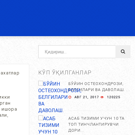
КЎП ЎҚИЛГАНЛАР
лахатлар
БЎЙИН ОСТЕОХОНДРОЗИ,
БЕЛГИЛАРИ ВА ДАВОЛАШ. ...
икки
АВГ 21, 2017
120225
рган
и ишора
али,
АСАБ ТИЗИМИ УЧУН 10 ТА
ТОП ТИНЧЛАНТИРУВЧИ
ДОРИ...