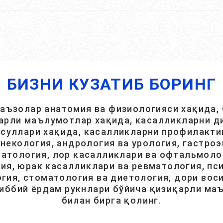
БИЗНИ КУЗАТИБ БОРИНГ
 аъзолар анатомия ва физиологияси хақида, 
арли маълумотлар хақида, касалликларни ди
суллари хақида, касалликларни профилакти
инекология, андрология ва урология, гастроэ
атология, лор касалликлари ва офтальмолог
ия, юрак касалликлари ва ревматология, пси
гия, стоматология ва диетология, дори вос
тиббий ёрдам рукнлари бўйича қизиқарли ма
билан бирга қолинг.