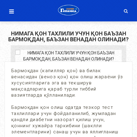
НИМАГА ҚОН ТАХЛИЛИ УЧУН ҚОН БАЪЗАН
БАРМОҚДАН, БАЪЗАН ВЕНАДАН ОЛИНАДИ?
Бармоқдан (капилляр қон) ва билак
венасидан (веноз қон) қон олиш жараёни ўз
хусусиятларига эга ва текширув
мақсадларига қараб турли тиббий
вазиятларда қўлланилади.
Бармоқдан қон олиш одатда тезкор тест
тахлиллари учун фойдаланилиб, жумладан
қандли диабетни назорат қилиш учун,
қоннинг хужайра таркибини (шаклли
элементларини) санаш учун ва яллиғланиш