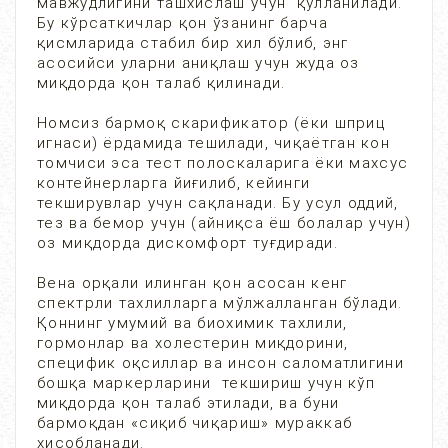
мавжудлигини ташхислаш учун қўлланилади.
Бу кўрсаткичлар қон ўзанинг барча
қисмларида стабил бир хил бўлиб, энг
асосийси уларни аниқлаш учун жуда оз
миқдорда қон талаб қилинади.
Номсиз бармоқ скарификатор (ёки шприц
игнаси) ёрдамида тешилади, чиқаётган кон
томчиси эса тест полоскаларига ёки махсус
контейнерларга йиғилиб, кейинги
текширувлар учун сақланади. Бу усул оддий,
тез ва бемор учун (айниқса ёш болалар учун)
оз миқдорда дискомфорт туғдиради.
Вена орқали илинган қон асосан кенг
спектрли тахлилларга мўлжалланган бўлади.
Қоннинг умумий ва биохимик тахлили,
гормонлар ва холестерин миқдорини,
специфик оқсиллар ва инсон саломатлигини
бошқа маркерларини текшириш учун кўп
миқдорда қон талаб этилади, ва буни
бармоқдан «сиқиб чиқариш» мураккаб
хисобланади.