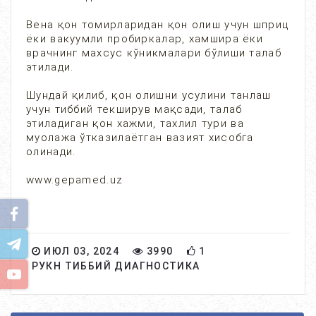
Вена қон томирларидан қон олиш учун шприц
ёки вакуумли пробиркалар, хамшира ёки
врачнинг махсус кўникмалари бўлиши талаб
этилади.
Шундай қилиб, қон олишни усулини танлаш
учун тиббий текширув мақсади, талаб
этиладиган қон хажми, тахлил тури ва
муолажа ўтказилаётган вазият хисобга
олинади.
www.gepamed.uz
ИЮЛ 03, 2024
3990
1
РУКН ТИББИЙ ДИАГНОСТИКА