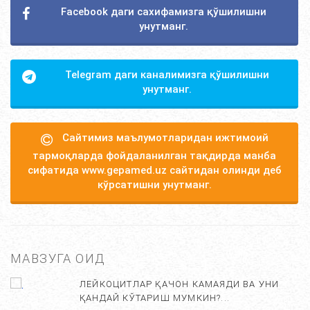
Facebook даги сахифамизга қўшилишни
унутманг.
Telegram даги каналимизга қўшилишни
унутманг.
Сайтимиз маълумотларидан ижтимоий
тармоқларда фойдаланилган тақдирда манба
сифатида www.gepamed.uz сайтидан олинди деб
кўрсатишни унутманг.
МАВЗУГА ОИД
ЛЕЙКОЦИТЛАР ҚАЧОН КАМАЯДИ ВА УНИ
ҚАНДАЙ КЎТАРИШ МУМКИН?...