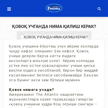
ҚОВОҚ УЧГАНДА НИМА ҚИЛИШ КЕРАК?
Қовоқ учишини йўқотиш учун айрим холларда
чуқур нафас олишнинг ўзи кифоя. Қовоқ
учиши деярли барча катта ёшдаги
инсонларга маълум холат. Айрим холларда
устки ёки остки қовоқларнинг учиши қисқа
вақтли ходиса хисобланиб, бирон-бир жиддий
касалликнинг белгиси хисобанмайди. Баъзан
эса бунинг акси хам бўлиши мумкин.
Қовок нимага учади?
Американинг The Atlantic нашриётини
журналистлари хазил тариқасида гапирган
«қовоқ учишини худди бош оғриши сингари –