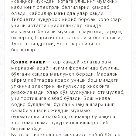
«хечқиси йўқ»дан, эртага ўлишинг мумкин»
каби кенг спектрли белгиларни қамраб
олади. Қайсидир маънода улар хақли.
Тиббиётга чуқурроқ кириб борсак қовоқлар
учиши исталган касалликлар хақида
маълумот бериши мумкин: глаукома, тарқоқ
склероз, Парикинсон касаллиги бошланиши,
Туретт синдроми, Белл параличи ва
бошқалар.
Қовоқ учиши
– хар қандай холатда хам
марказий асаб тизими фаолиятида бузилиш
бўлгани хақида маълумот беради. Масалан
айрим пайтларда қовоқ учиши бош миядаги
ўткинчи электрик импульслар хисобига
ривожланади. Улар кўз мускулини стимуллаб,
уни тортишига сабаб бўлади. Бош мияда
содир бўладиган бундай «чақнашлар»нинг
сабаби унчалик жиддий муаммо
бўлмаганлиги сабабли, олимлар бу хақида
хар томонлама чуқур изланишлар олиб
боришмайди.
Бу холат инсонда нотинчликка сабаб бўлган