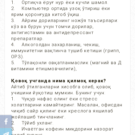
1. Ортиқча ёруғ нур ёки кучли шамол.
2. Компьютер ортида узоқ ўтириш ёки
ярим қоронғуда китоб ўқиш.
3. Айрим дориларнинг ножўя таъсирлари:
кўз ва бурун учун томчи дорилар,
антигистамин ва антидепрессант
препаратлар.
4. Алкоголдан захарланиш, чекиш,
иммунитетни вақтинча тушиб кетиши (грипп,
ОРЗ).
5. Тўлақонли овқатланмаслик (магний ва Д
витамини етишмовчилиги),
Қовоқ учганда нима қилмоқ керак?
Айтиб ўтилганларни хисобга олиб, қовоқ
учишини йуқотиш мумкин. Бунинг учун:
1. Чуқур нафас олинг ёки стресс
холатларини камайтиринг. Масалан, офисдан
чиқиб сайр қилинг ёки креслога яхшилаб
жойлашиб тинчланинг.
2. Тўйиб ухланг.
3. Ичаётган кофеин миқдорини назорат