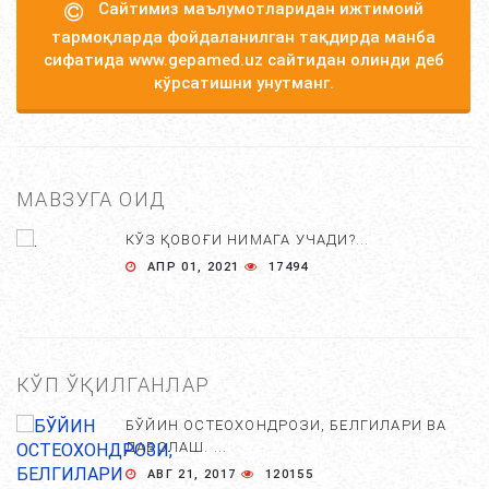
Сайтимиз маълумотларидан ижтимоий
тармоқларда фойдаланилган тақдирда манба
сифатида www.gepamed.uz сайтидан олинди деб
кўрсатишни унутманг.
МАВЗУГА ОИД
КЎЗ ҚОВОҒИ НИМАГА УЧАДИ?...
АПР 01, 2021
17494
КЎП ЎҚИЛГАНЛАР
БЎЙИН ОСТЕОХОНДРОЗИ, БЕЛГИЛАРИ ВА
ДАВОЛАШ. ...
АВГ 21, 2017
120155