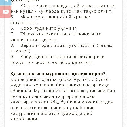
қилиб туринг.
4. Кўчага чиқиш олдидан, айниқса шамолли
ёки қуёшли кунларда кўзойнак тақиб олинг.
5. Монитор олдида кўп ўтиришни
чегараланг.
6. Қоронғуда китб ўқиманг.
7. Тўлақонли овқатланаётганинигизга
ишонч хосил қилинг.
8. Зарарли одатлардан узоқ юринг (чекиш,
алкогол).
9. Қабул қилаётган дори воситаларини
ножўя таъсирига эътибор қаратинг.
Қачон врачга мурожаат қилиш керак?
Қовоқ учиши одатда қисқа муддатли бўлиб,
жуда кам холларда бир дақиқадан ортиққа
чўзилади. Мутахассислар қовоқ учишини бир
неча кун давомида такрорланса хам
хавотирга хожат йўқ, бу билан қовоқлар дам
олиш вақти келганини ва ухлаб олиш
зарурлигини эслатиб қўймоқда деб
хисоблайди.