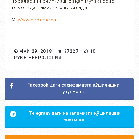
чораларини белгилаш фақат мутахассис
томонидан амалга оширилади.
©
Www.gepamed.uz.
МАЙ 29, 2018
37227
10
РУКН НЕВРОЛОГИЯ
Facebook даги сахифамизга қўшилишни
унутманг.
Telegram даги каналимизга қўшилишни
унутманг.