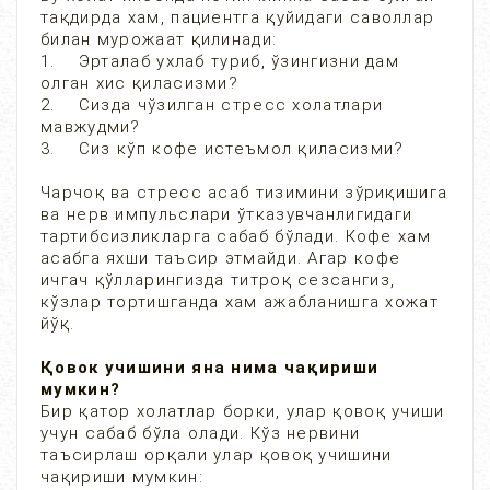
тақдирда хам, пациентга қуйидаги саволлар
билан мурожаат қилинади:
1. Эрталаб ухлаб туриб, ўзингизни дам
олган хис қиласизми?
2. Сизда чўзилган стресс холатлари
мавжудми?
3. Сиз кўп кофе истеъмол қиласизми?
Чарчоқ ва стресс асаб тизимини зўриқишига
ва нерв импульслари ўтказувчанлигидаги
тартибсизликларга сабаб бўлади. Кофе хам
асабга яхши таъсир этмайди. Агар кофе
ичгач қўлларингизда титроқ сезсангиз,
кўзлар тортишганда хам ажабланишга хожат
йўқ.
Қовок учишини яна нима чақириши
мумкин?
Бир қатор холатлар борки, улар қовоқ учиши
учун сабаб бўла олади. Кўз нервини
таъсирлаш орқали улар қовоқ учишини
чақириши мумкин: