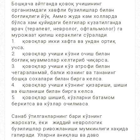
Бошқача айтганда қовоқ учишининг
организмдаги хавфли бузилишлар билан
боғлиқлиги йўқ. Аммо жуда кам холларда
бўлса хам қуйидаги белгилар кузатилганда
врач (терапевт, невролог, офтальмолог) га
мурожаат қилиш кераклиги сўралади.
1. қовоқлар икки хафта ва ундан ортиқ
учса;
2. қовоқлар учиши кўзни очиш билан
боғлиқ муаммолар келтириб чиқарса;
3. қовоқлар учиши кўз атрофи билан
чегараланмай, балки юзнинг ва тананинг
бошқа сохалари билан бирга келса.
4. қовоқлар учиши кўзнинг қизариши, шиши
ва ёшланиши билан бирга келса.
5. қовоқлар шишиб, кўзларни батамом
беркитса ва кўзлар очилмаса.
Санаб ўтилганларнинг бари кўзнинг
жарохати, ёки жиддий неврологик
бузилишлар ривожланиши мумкинлиги хақида
гапиради. Уларни аниқлаш ва даво