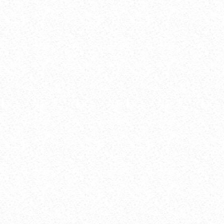
БОШ ОҒРИШИ. УНИНГ САБАБЛАРИ ВА
ДАВОЛАШ. ...
ФЕВ 06, 2018
59811
ХОМИЛАДОРЛИКДА БОЛА ТУШИШИ ХАВФИ.
БЕЛГИЛАРИ ВА САБАБЛАРИ....
АВГ 17, 2017
52857
БОЛАНГИЗДА БИТ ПАЙДО БЎЛДИ. НИМА
ҚИЛМОҚ КЕРАК? ...
ОКТ 01, 2017
47342
БЎЙИН ЛИМФА ТУГУНЛАРИ НЕГА
КАТТАЛАШАДИ?...
МАР 21, 2020
47195