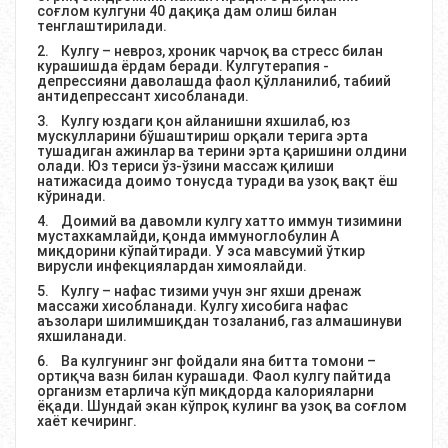
соғлом кулгуни 40 дақиқа дам олиш билан
тенглаштирилади.
2. Кулгу – невроз, хроник чарчоқ ва стресс билан
курашишда ёрдам беради. Кулгутерапия -
депрессияни даволашда фаол қўлланилиб, табиий
антидепрессант хисобланади.
3. Кулгу юздаги қон айланишни яхшилаб, юз
мускулларини бўшаштириш орқали терига эрта
тушадиган ажинлар ва терини эрта қаришини олдини
олади. Юз териси ўз-ўзини массаж қилиши
натижасида доимо тонусда туради ва узоқ вақт ёш
кўринади.
4. Доимий ва давомли кулгу хатто иммун тизимини
мустахкамлайди, қонда иммуноглобулин А
миқдорини кўпайтиради. У эса мавсумий ўткир
вирусли инфекциялардан химоялайди.
5. Кулгу – нафас тизими учун энг яхши дренаж
массажи хисобланади. Кулгу хисобига нафас
аъзолари шилимшиқдан тозаланиб, газ алмашинуви
яхшиланади.
6. Ва кулгунинг энг фойдали яна битта томони –
ортиқча вазн билан курашади. Фаол кулгу пайтида
организм етарлича кўп миқдорда калорияларни
ёқади. Шундай экан кўпроқ кулинг ва узоқ ва соғлом
хаёт кечиринг.