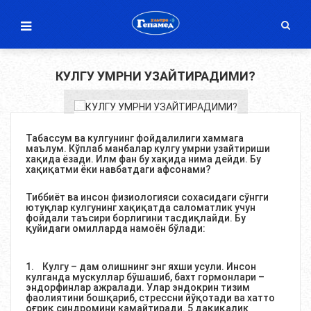
КУЛГУ УМРНИ УЗАЙТИРАДИМИ?
Табассум ва кулгунинг фойдалилиги хаммага
маълум. Кўплаб манбалар кулгу умрни узайтириши
хақида ёзади. Илм фан бу хақида нима дейди. Бу
хақиқатми ёки навбатдаги афсонами?
Тиббиёт ва инсон физиологияси сохасидаги сўнгги
ютуқлар кулгунинг хақиқатда саломатлик учун
фойдали таъсири борлигини тасдиқлайди. Бу
қуйидаги омилларда намоён бўлади:
1. Кулгу – дам олишнинг энг яхши усули. Инсон
кулганда мускуллар бўшашиб, бахт гормонлари –
эндорфинлар ажралади. Улар эндокрин тизим
фаолиятини бошқариб, стрессни йўқотади ва хатто
оғриқ синдромини камайтиради. 5 дақиқалик