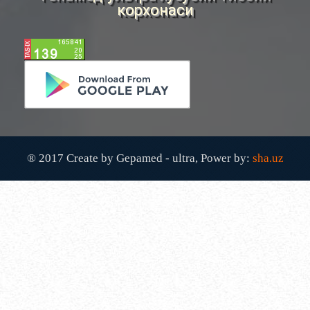
корхонаси
ХОМИЛА ЖИНСИНИ АНИҚЛАШНИНГ
НОСТАНДАРТ УСУЛЛАРИ....
АВГ 22, 2017
83707
ХОМИЛА МУДДАТИНИ АНИҚЛАШНИНГ
ҚАНДАЙ УСУЛЛАР БОР?...
АВГ 22, 2017
77423
® 2017 Create by Gepamed - ultra, Power by:
sha.uz
ЧАП ҚОРИН СОХАСИ НИМА САБАБДАН
ОҒРИЙДИ? ...
НОЯ 13, 2017
64155
БОШ МИЯ САРАТОНИНИ БИРИНЧИ
БЕЛГИЛАРИ. ...
НОЯ 24, 2017
60930