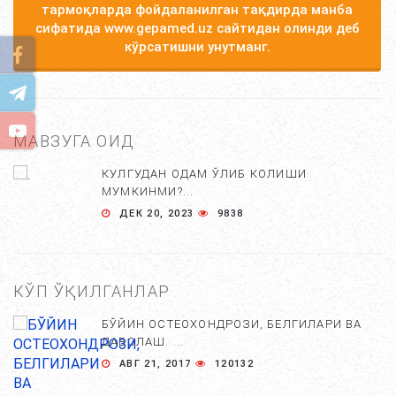
тармоқларда фойдаланилган тақдирда манба
сифатида www.gepamed.uz сайтидан олинди деб
кўрсатишни унутманг.
МАВЗУГА ОИД
КУЛГУДАН ОДАМ ЎЛИБ КОЛИШИ
МУМКИНМИ?...
ДЕК 20, 2023
9838
КЎП ЎҚИЛГАНЛАР
БЎЙИН ОСТЕОХОНДРОЗИ, БЕЛГИЛАРИ ВА
ДАВОЛАШ. ...
АВГ 21, 2017
120132