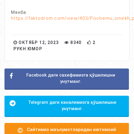
Манба:
https://faktodrom.com/view/403/Pochemu_smekh_p
ОКТЯБР 12, 2023
8340
2
РУКН ЮМОР
Facebook даги сахифамизга қўшилишни
унутманг.
Telegram даги каналимизга қўшилишни
унутманг.
Сайтимиз маълумотларидан ижтимоий