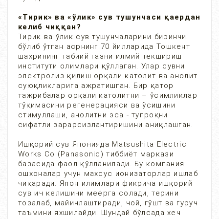
«Тирик» ва «ўлик» сув тушунчаси қаердан
келиб чиққан?
Тирик ва ўлик сув тушунчаларини биринчи
бўлиб ўтган асрнинг 70 йилларида Тошкент
шахрининг табиий газни илмий текшириш
институти олимлари қўллаган. Улар сувни
электролиз қилиш орқали католит ва анолит
суюқликларига ажратишган. Бир қатор
тажрибалар орқали католитни – ўсимликлар
тўқимасини регенерацияси ва ўсишини
стимуллаши, анолитни эса - тупроқни
сифатли зарарсизлантиришини аниқлашган.
Ишқорий сув Японияда Matsushita Electric
Works Co (Panasonic) тиббиёт маркази
базасида фаол қўлланилади. Бу компания
ошхоналар учун махсус ионизаторлар ишлаб
чиқаради. Япон илимлари фикрича ишқорий
сув ич келишини меёрга солади, терини
тозалаб, майинлаштиради, чой, гўшт ва гуруч
таъмини яхшилайди. Шундай бўлсада хеч