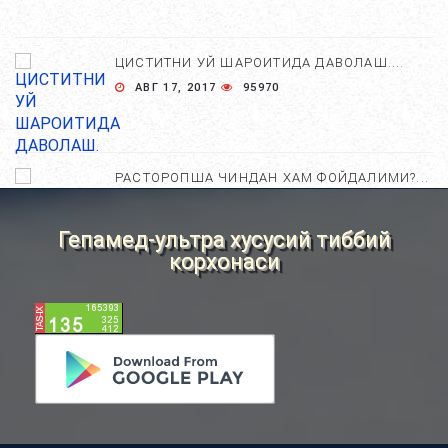
ЦИСТИТНИ УЙ ШАРОИТИДА ДАВОЛАШ....
АВГ 17, 2017
95970
РАСТОРОПША ЧИНДАН ХАМ ФОЙДАЛИМИ?...
АПР 25, 2021
84628
Гепамед-ультра хусусий тиббий
корхонаси
ХОМИЛА ЖИНСИНИ АНИҚЛАШНИНГ
НОСТАНДАРТ УСУЛЛАРИ....
АВГ 22, 2017
83695
ХОМИЛА МУДДАТИНИ АНИҚЛАШНИНГ
ҚАНДАЙ УСУЛЛАР БОР?...