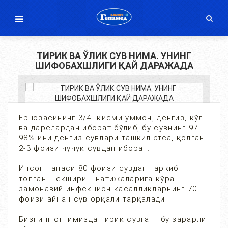
ТИРИК ВА ЎЛИК СУВ НИМА. УНИНГ
ШИФОБАХШЛИГИ ҚАЙ ДАРАЖАДА
Ер юзасининг 3/4 кисми уммон, денгиз, кўл
ва дарёлардан иборат бўлиб, бу сувнинг 97-
98% ини денгиз сувлари ташкил этса, қолган
2-3 фоизи чучук сувдан иборат.
Инсон танаси 80 фоизи сувдан таркиб
топган. Текшириш натижаларига кўра
замонавий инфекцион касалликларнинг 70
фоизи айнан сув орқали тарқалади.
Бизнинг онгимизда тирик сувга – бу зарарли