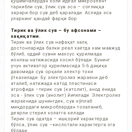
қўшимчалардан холи идеал микроэлент
таркибли сув, ўлик сув эса – соғлиққа
зарари бор сув деб қаралади. Аслида эса
уларнинг қандай фарқи бор.
Тирик ва ўлик сув – бу афсонами –
хақиқатми.
Тирик ва ўлик сув нафақат халқ
достонларида балки реал хаётда хам мавжуд
бўлиб, оддий сувни махсус қурилмада
ионлаш натижасида хосил бўлади. Бунинг
учун активатор қурилмасида 5-6 дақиқа
давомида сув орқали электр токи
ўтказилади. Бу электролиз жараёни деб
аталиб, натижада катод пластинаси
атрофида –тирик сув (католит), анод ёнида
эса - ўлик сув (анолит) йиғилади. Электролиз
жараёнида шунингдек, сув кўплаб
миқдордаги микроблардан тозаланиб,
деярли стерил холатга келади.
Тирик сув одатда – ишқорий характерда
бўлса, ўлик сув –кислотали характерга эга
бўлади.