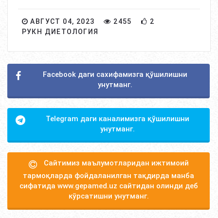
АВГУСТ 04, 2023
2455
2
РУКН ДИЕТОЛОГИЯ
Facebook даги сахифамизга қўшилишни
унутманг.
Telegram даги каналимизга қўшилишни
унутманг.
Сайтимиз маълумотларидан ижтимоий
тармоқларда фойдаланилган тақдирда манба
сифатида www.gepamed.uz сайтидан олинди деб
кўрсатишни унутманг.