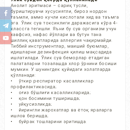
Анолит эритмаси – сариқ тусли,
буриштирувчи хусусиятли, бироз нордон
таъмли, аммо кучли кислотали хид ва таъмга
эга. Ўлик сув токсиклиги даражасига кўра 4-
классга тегишли. Яъни бу сув организм учун
хавфсиз, нафас йўллари ва бутун тана
шиллиқ қаватларида аллергия чақирмайди.
Тиббий инструментлар, маиший буюмлар,
идишларни дезинфекция қилиш мақсадида
ишлатилади. Ўлик сув беморлар ётадиган
палаталарни тозалашда хлор ўрнини босиши
мумкин. У шунингдек қуйидаги холатларда
қўлланади:
• ўткир респиратор касалликлар
профилактикасида;
• оғиз бўшлиғи касалликларида;
• қон босимини туширишда;
• уйқусизликда;
• йирингли жарохатлар ва ётоқ яраларга
ишлов беришда;
• буйрак тошларини эритишда.