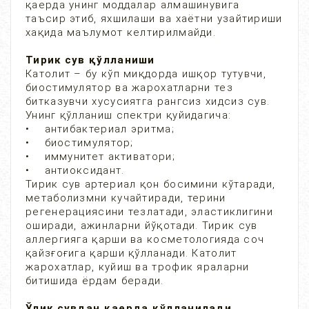
қаерда унинг моддалар алмашинувига
таъсир этиб, яхшилаши ва хаётни узайтириши
хақида маълумот келтирилмайди.
Тирик сув қўлланиши
Католит – бу кўп миқдорда ишқор тутувчи,
биостимулятор ва жарохатларни тез
битказувчи хусусиятга рангсиз хидсиз сув.
Унинг қўлланиш спектри қуйидагича:
• антибактериал эритма;
• биостимулятор;
• иммунитет активатори;
• антиоксидант.
Тирик сув артериал қон босимини кўтаради,
метаболизмни кучайтиради, терини
регенерациясини тезлатади, эластиклигини
оширади, ажинларни йўқотади. Тирик сув
аллергияга қарши ва косметологияда соч
қайзғоғига қарши қўлланади. Католит
жарохатлар, куйиш ва трофик яраларни
битишида ёрдам беради.
Ўлик сувдан қаерда қўлланилади