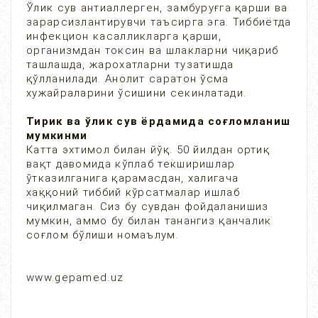
Ўлик сув антиаллерген, замбуруғга қарши ва
зарарсизлантирувчи таъсирга эга. Тиббиётда
инфекцион касалликларга қарши,
организмдан токсин ва шлакларни чиқариб
ташлашда, жарохатларни тузатишда
қўлланилади. Анолит саратон ўсма
хужайраларини ўсишини секинлатади.
Тирик ва ўлик сув ёрдамида соғломланиш
мумкинми
Катта эхтимол билан йўқ. 50 йилдан ортиқ
вақт давомида кўплаб текширишлар
ўтказилганига қарамасдан, халигача
хаққоний тиббий кўрсатмалар ишлаб
чиқилмаган. Сиз бу сувдан фойдаланишиз
мумкин, аммо бу билан танангиз қанчалик
соғлом бўлиши номаълум.
www.gepamed.uz